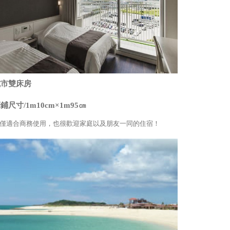
城市雙床房
鋪尺寸/1m10cm×1m95㎝
僅適合商務使用，也很歡迎家庭以及朋友一同的住宿！