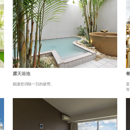
露天浴池
能讓您消除一日的疲勞。
是
等