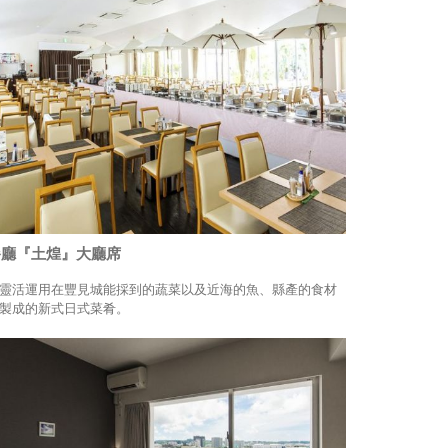
餐廳『土煌』大廳席
靈活運用在豐見城能採到的蔬菜以及近海的魚、縣產的食材
製成的新式日式菜肴。