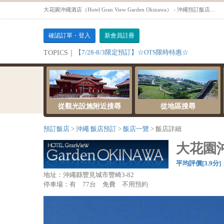
大花園沖繩酒店（Hotel Gran View Garden Okinawa） - 沖繩預訂飯店OTS
確認訂單・登入
新會員註冊
【7/28-8/3限定預訂】☆OTS限時特惠☆
TOPICS｜
從觀光設施附近搜尋
從地區搜尋
預訂飯店
沖繩 飯店預訂
飯店一覽
飯店詳細
大花園沖繩
平均評價[3.9分]
地址：沖繩縣豐見城市豐崎3-82
停車場：有 77台 免費 不用預約