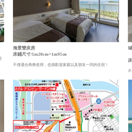
海景雙床房
床鋪尺寸/1m20cm×1m95㎝
閒
床
不僅適合商務使用，也很歡迎家庭以及朋友一同的住宿！
不