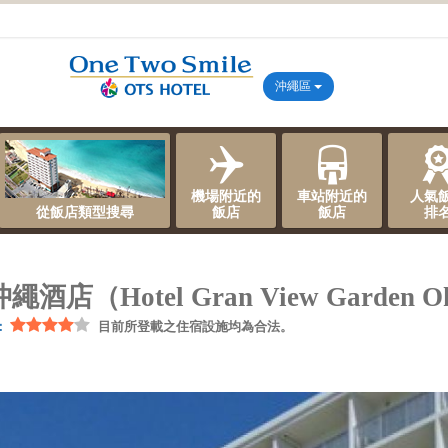
沖繩區
機場附近的
車站附近的
人氣
從飯店類型搜尋
飯店
飯店
排
酒店（Hotel Gran View Garden O
：
目前所登載之住宿設施均為合法。