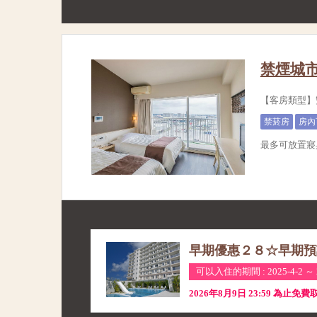
禁煙城
【客房類型】雙
禁菸房
房內
最多可放置寢
早期優惠２８☆早期預
可以入住的期間 : 2025-4-2 ～ 2
2026年8月9日 23:59 為止免費