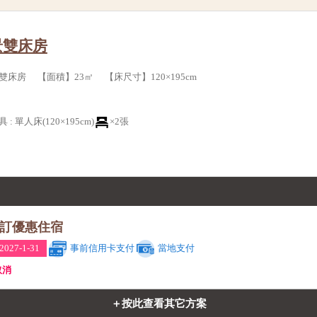
景雙床房
床房 【面積】23㎡ 【床尺寸】120×195cm
具
:
單人床(120×195cm)
×2張
訂優惠住宿
027-1-31
事前信用卡支付
當地支付
取消
＋按此查看其它方案