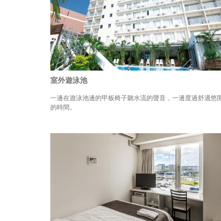
室外遊泳池
一邊在遊泳池邊的甲板椅子聽水流的聲音，一邊度過舒適悠
的時間。