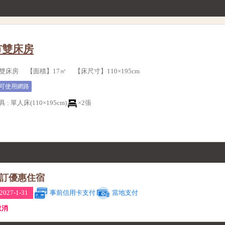
市雙床房
床房 【面積】17㎡ 【床尺寸】110×195cm
可使用網路
具
:
單人床(110×195cm)
×2張
訂優惠住宿
027-1-31
事前信用卡支付
當地支付
取消