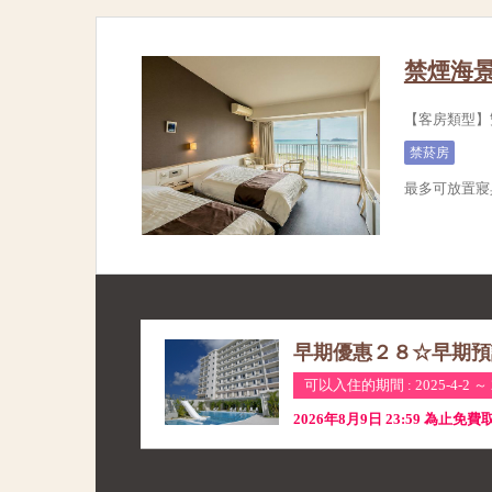
禁煙海
【客房類型】雙
禁菸房
最多可放置寢
早期優惠２８☆早期預
可以入住的期間 : 2025-4-2 ～ 2
2026年8月9日 23:59 為止免費