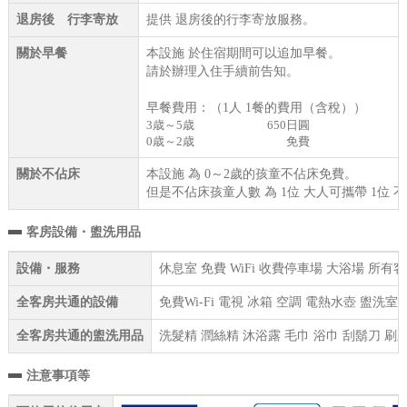
退房後 行李寄放
提供 退房後的行李寄放服務。
關於早餐
本設施 於住宿期間可以追加早餐。
請於辦理入住手續前告知。
早餐費用：（1人 1餐的費用（含稅））
3歳～5歳
650日圓
0歳～2歳
免費
關於不佔床
本設施 為 0～2歲的孩童不佔床免費。
但是不佔床孩童人數 為 1位 大人可攜帶 1位 
客房設備・盥洗用品
設備・服務
休息室 免費 WiFi 收費停車場 大浴場 所
全客房共通的設備
免費Wi-Fi 電視 冰箱 空調 電熱水壺 盥洗
全客房共通的盥洗用品
洗髮精 潤絲精 沐浴露 毛巾 浴巾 刮鬍刀 刷
注意事項等