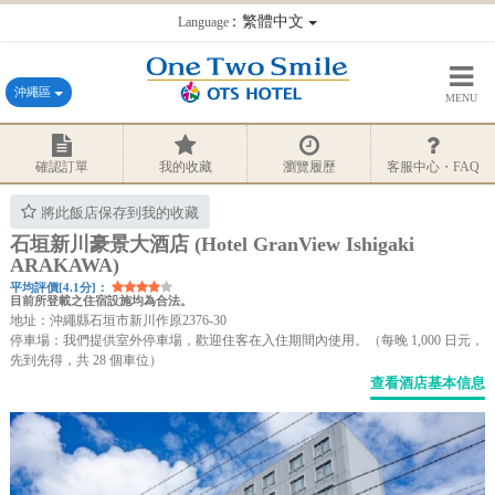
：繁體中文
Language
沖繩區
MENU
確認訂單
我的收藏
瀏覽履歷
客服中心・FAQ
將此飯店保存到我的收藏
石垣新川豪景大酒店 (Hotel GranView Ishigaki
ARAKAWA)
平均評價[4.1分]：
目前所登載之住宿設施均為合法。
地址：沖繩縣石垣市新川作原2376-30
停車場：我們提供室外停車場，歡迎住客在入住期間內使用。（每晚 1,000 日元，
先到先得，共 28 個車位）
查看酒店基本信息