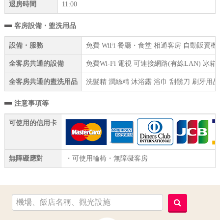
退房時間
11:00
客房設備・盥洗用品
設備・服務
免費 WiFi 餐廳・食堂 相通客房 自動販賣機
全客房共通的設備
免費Wi-Fi 電視 可連接網路(有線LAN) 冰
全客房共通的盥洗用品
洗髮精 潤絲精 沐浴露 浴巾 刮鬍刀 刷牙用品
注意事項等
可使用的信用卡
無障礙應對
・可使用輪椅・無障礙客房