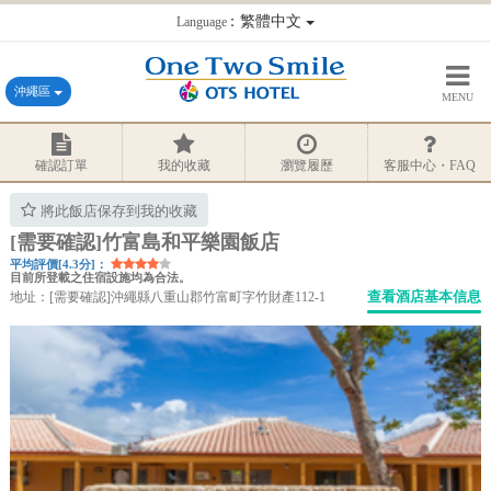
：繁體中文
Language
沖繩區
MENU
確認訂單
我的收藏
瀏覽履歷
客服中心・FAQ
將此飯店保存到我的收藏
[需要確認]竹富島和平樂園飯店
平均評價[4.3分]：
目前所登載之住宿設施均為合法。
查看酒店基本信息
地址：[需要確認]沖繩縣八重山郡竹富町字竹財產112-1