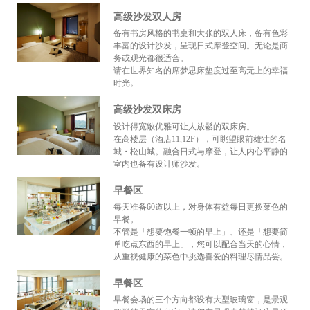
高级沙发双人房
备有书房风格的书桌和大张的双人床，备有色彩
丰富的设计沙发，呈现日式摩登空间。无论是商
务或观光都很适合。
请在世界知名的席梦思床垫度过至高无上的幸福
时光。
高级沙发双床房
设计得宽敞优雅可让人放鬆的双床房。
在高楼层（酒店11,12F），可眺望眼前雄壮的名
城・松山城。融合日式与摩登，让人内心平静的
室内也备有设计师沙发。
早餐区
每天准备60道以上，对身体有益每日更换菜色的
早餐。
不管是「想要饱餐一顿的早上」、还是「想要简
单吃点东西的早上」，您可以配合当天的心情，
从重视健康的菜色中挑选喜爱的料理尽情品尝。
早餐区
早餐会场的三个方向都设有大型玻璃窗，是景观