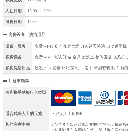
客房总数
215间房间
入住日期
15:00 ～ 2:00
退房日期
11:00
客房设备・洗浴用品
设备・服务
免費WI-FI 所有客房禁煙 SPA 露天浴池 自动贩卖
客房设备
免费Wi-Fi 电视 冰箱 空调 盥洗室 整体卫浴 吹风机 
客房洗浴用品
洗发水 护发素 沐浴露 毛巾 浴巾 牙刷套装 睡衣 拖鞋
注意事项等
酒店接受的银行卡类型
适合残疾人士的设施
・残疾人士用厕所
其他注意事项
1入住时间如超过原定时间的情况，敬请务
2本设施没有专用停车场。所以将介绍您停