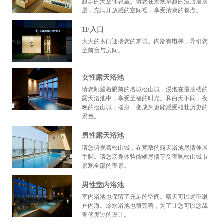
超群的天空休息室。请您在景观卓越的酒店最顶
层，充满开放感的空间裡，享受清爽的餐点。
1F入口
大大的木门迎接您的来访。内部有电梯，导引您
至前台与房间。
女性露天浴池
请您眺望着眼前的名城松山城，浸泡在最顶楼的
露天浴池中，享受至福的时光。和白天不同，夜
晚的松山城，摇身一变成为更能感受雄壮历史的
景色。
男性露天浴池
请您俯视着松山城，在宽敞的露天浴池尽情伸展
手脚。请您亲身体验能够尽情享受夜晚松山城市
景观全部的夜景。
男性室内浴池
室内浴池也保留了充足的空间。晴天可以远望濑
户内海。冷水浴池也很完善，为了让您可以悠哉
奢侈度过的设计。