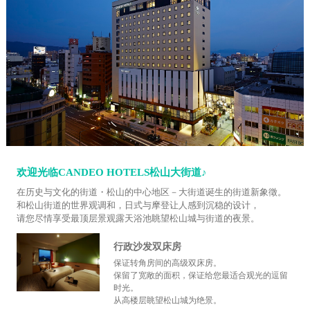
欢迎光临CANDEO HOTELS松山大街道♪
在历史与文化的街道・松山的中心地区－大街道诞生的街道新象徵。
和松山街道的世界观调和，日式与摩登让人感到沉稳的设计，
请您尽情享受最顶层景观露天浴池眺望松山城与街道的夜景。
行政沙发双床房
保证转角房间的高级双床房。
保留了宽敞的面积，保证给您最适合观光的逗留
时光。
从高楼层眺望松山城为绝景。