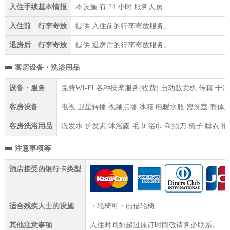
入住手续基本情报
本设施 有 24 小时 服务人员
入住前 行李寄放
提供 入住前的行李寄放服务。
退房后 行李寄放
提供 退房后的行李寄放服务。
客房设备・洗浴用品
设备・服务
免費WI-FI 各种按摩服务(收费) 自动贩卖机 传真 
客房设备
电视 卫星转播 视频点播 冰箱 电暖水瓶 盥洗室 整体
客房洗浴用品
洗发水 护发素 沐浴露 毛巾 浴巾 剃须刀 梳子 睡衣 拖
注意事项等
酒店接受的银行卡类型
适合残疾人士的设施
・轮椅可・出借轮椅
其他注意事项
入住时间如超过原订时间敬请务必联系。