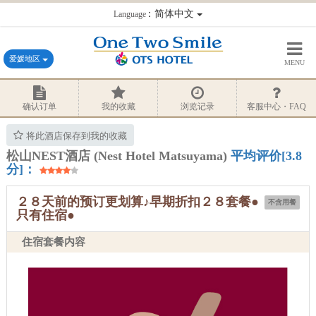
：简体中文
Language
爱媛地区
MENU
确认订单
我的收藏
浏览记录
客服中心・FAQ
将此酒店保存到我的收藏
松山NEST酒店 (Nest Hotel Matsuyama)
平均评价[3.8
分]：
２８天前的预订更划算♪早期折扣２８套餐●
不含用餐
只有住宿●
住宿套餐内容