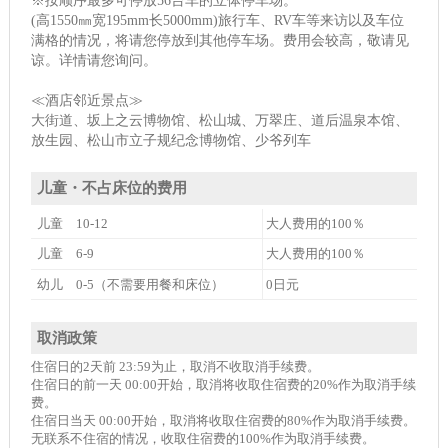
※按顺序最多可停放56台车的立体停车场。
(高1550㎜宽195mm长5000mm)旅行车、RV车等来访以及车位
满格的情况，将请您停放到其他停车场。费用会较高，敬请见
谅。详情请您询问。
≪酒店邻近景点≫
大街道、坂上之云博物馆、松山城、万翠庄、道后温泉本馆、
放生园、松山市立子规纪念博物馆、少爷列车
儿童・不占床位的费用
儿童 10-12
大人费用的100％
儿童 6-9
大人费用的100％
幼儿 0-5（不需要用餐和床位）
0日元
取消政策
住宿日的2天前 23:59为止，取消不收取消手续费。
住宿日的前一天 00:00开始，取消将收取住宿费的20%作为取消手续
费。
住宿日当天 00:00开始，取消将收取住宿费的80%作为取消手续费。
无联系不住宿的情况，收取住宿费的100%作为取消手续费。