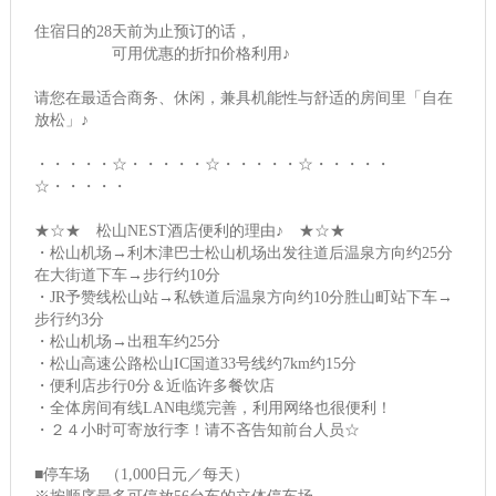
住宿日的28天前为止预订的话，
可用优惠的折扣价格利用♪
请您在最适合商务、休闲，兼具机能性与舒适的房间里「自在
放松」♪
・・・・・☆・・・・・☆・・・・・☆・・・・・
☆・・・・・
★☆★ 松山NEST酒店便利的理由♪ ★☆★
・松山机场→利木津巴士松山机场出发往道后温泉方向约25分
在大街道下车→步行约10分
・JR予赞线松山站→私铁道后温泉方向约10分胜山町站下车→
步行约3分
・松山机场→出租车约25分
・松山高速公路松山IC国道33号线约7km约15分
・便利店步行0分＆近临许多餐饮店
・全体房间有线LAN电缆完善，利用网络也很便利！
・２４小时可寄放行李！请不吝告知前台人员☆
■停车场 （1,000日元／每天）