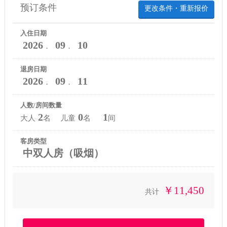
预订条件
更改条件・重新报价
入住日期
2026
09
10
．
．
退房日期
2026
09
11
．
．
人数/房间数量
2
0
1
大人
名 儿童
名
间
客房类型
中双人房（吸烟）
￥11,450
共计