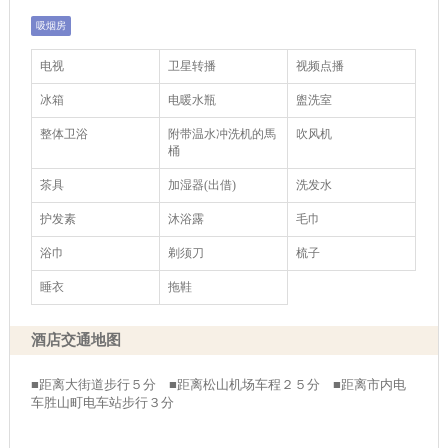
吸烟房
电视
卫星转播
视频点播
冰箱
电暖水瓶
盥洗室
整体卫浴
附带温水冲洗机的馬
吹风机
桶
茶具
加湿器(出借)
洗发水
护发素
沐浴露
毛巾
浴巾
剃须刀
梳子
睡衣
拖鞋
酒店交通地图
■距离大街道步行５分 ■距离松山机场车程２５分 ■距离市内电
车胜山町电车站步行３分