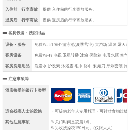
入住前 行李寄放
提供 入住前的行李寄放服务。
退房后 行李寄放
提供 退房后的行李寄放服务。
客房设备・洗浴用品
设备・服务
免費WI-FI 室外游泳池(夏季营业) 大浴场 温泉 露
客房设备
免费Wi-Fi 电视 卫星转播 冰箱 保险箱 电暖水瓶 
客房洗浴用品
洗发水 护发素 沐浴露 毛巾 浴巾 剃须刀 牙刷套装 拖
注意事项等
酒店接受的银行卡类型
适合残疾人士的设施
・可提供老年人专用料理・可针对食物过敏提
其他注意事项
※关门时间是凌晨1点。
※另收洗澡税150日元。(仅限大人)