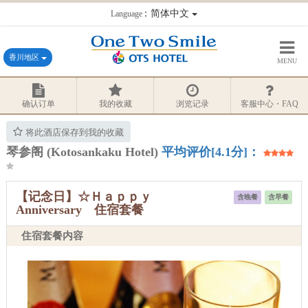
：简体中文
Language
香川地区
MENU
确认订单
我的收藏
浏览记录
客服中心・FAQ
将此酒店保存到我的收藏
琴参阁 (Kotosankaku Hotel)
平均评价[4.1分]：
【记念日】☆Ｈａｐｐｙ
含晚餐
含早餐
Anniversary 住宿套餐
住宿套餐内容