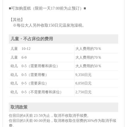
■可加购蛋糕（限前一天17:00前为止预订）■
【其他】
※每位大人另外收取150日元温泉泡澡税。
儿童・不占床位的费用
儿童 10-12
大人费用的70％
儿童 6-9
大人费用的70％
幼儿 0-5（需要用餐和床位）
大人费用的50％
幼儿 0-5（需要用餐）
9,350日元
幼儿 0-5（需要床位）
6,050日元
幼儿 0-5（不需要用餐和床位）
2,750日元
取消政策
住宿日的4天前 23:59为止，取消不收取消手续费。
住宿日的3天前 00:00开始，取消将收取住宿费的30%作为取消手续
费。