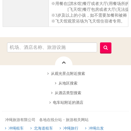
※用餐在[讃水馆]餐厅或者大厅(用餐场所的
[飞天馆]餐厅包房或者大厅(无法提供
※3岁及以上的小孩，如不需要加餐和被褥，仅收
※飞天馆观景浴场为飞天馆住宿者专用。
从观光景点附近搜索
从地区搜索
从酒店类型搜索
电车站附近的酒店
冲绳旅游有限公司 各地在线分站・旅游相关网站
冲绳租车
北海道租车
冲绳旅行
冲绳出发