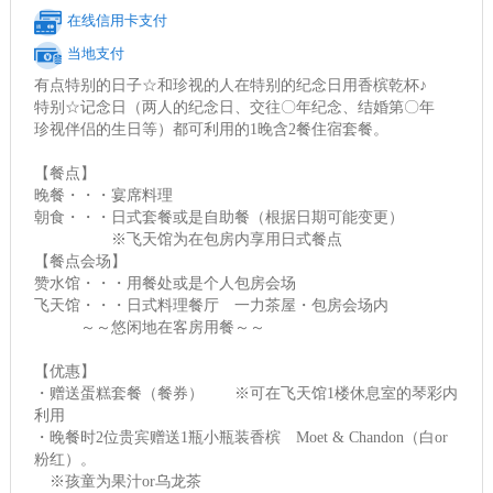
在线信用卡支付
当地支付
有点特别的日子☆和珍视的人在特别的纪念日用香槟乾杯♪
特别☆记念日（两人的纪念日、交往〇年纪念、结婚第〇年
珍视伴侣的生日等）都可利用的1晚含2餐住宿套餐。
【餐点】
晚餐・・・宴席料理
朝食・・・日式套餐或是自助餐（根据日期可能变更）
※飞天馆为在包房内享用日式餐点
【餐点会场】
赞水馆・・・用餐处或是个人包房会场
飞天馆・・・日式料理餐厅 一力茶屋・包房会场内
～～悠闲地在客房用餐～～
【优惠】
・赠送蛋糕套餐（餐券） ※可在飞天馆1楼休息室的琴彩内
利用
・晚餐时2位贵宾赠送1瓶小瓶装香槟 Moet & Chandon（白or
粉红）。
※孩童为果汁or乌龙茶