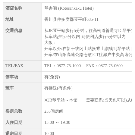
酒店名称
琴参阁 (Kotosankaku Hotel)
地址
香川县仲多度郡琴平町685-11
交通信息
从JR琴平站步行5分钟，往高松道善通寺IC琴平方
从车站步行5分以内 到便利店步行5分钟以内
大阪：
开车以外/在新干线冈山站换乘土讃线到琴平站下
开车/在山阳高速公路仓敷JCT往濑户中央高速公
TEL/FAX
TEL：0877-75-1000 FAX：0877-75-0600
停车场
有(免费)
班车
有接送(有条件)
※JR琴平站～本馆 需要联系(当天也可以)从8:00
客房总数
255间房间
入住日期
15:00 ～ 19:30
退房日期
10:00