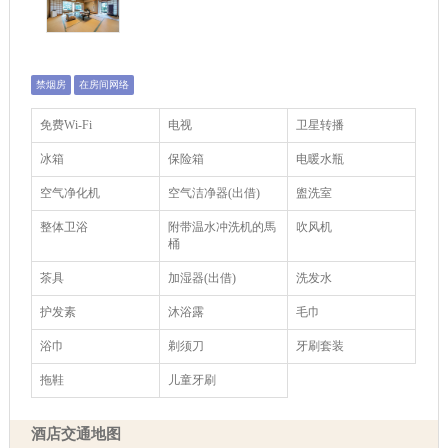
禁烟房
在房间网络
免费Wi-Fi
电视
卫星转播
冰箱
保险箱
电暖水瓶
空气净化机
空气洁净器(出借)
盥洗室
整体卫浴
附带温水冲洗机的馬
吹风机
桶
茶具
加湿器(出借)
洗发水
护发素
沐浴露
毛巾
浴巾
剃须刀
牙刷套装
拖鞋
儿童牙刷
酒店交通地图