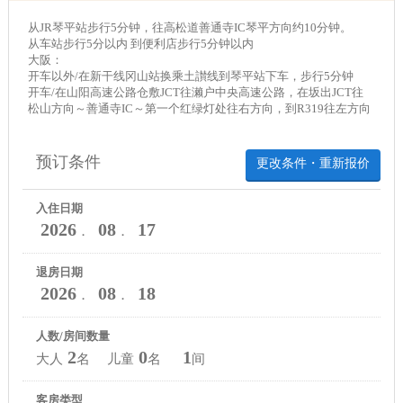
从JR琴平站步行5分钟，往高松道善通寺IC琴平方向约10分钟。
从车站步行5分以内 到便利店步行5分钟以内
大阪：
开车以外/在新干线冈山站换乘土讃线到琴平站下车，步行5分钟
开车/在山阳高速公路仓敷JCT往濑户中央高速公路，在坂出JCT往
松山方向～善通寺IC～第一个红绿灯处往右方向，到R319往左方向
预订条件
更改条件・重新报价
入住日期
2026
08
17
．
．
退房日期
2026
08
18
．
．
人数/房间数量
2
0
1
大人
名 儿童
名
间
客房类型