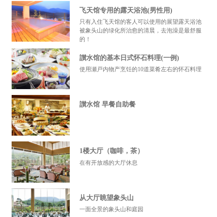
飞天馆专用的露天浴池(男性用)
只有入住飞天馆的客人可以使用的展望露天浴池
被象头山的绿化所治愈的清晨，去泡澡是最舒服
的！
讃水馆的基本日式怀石料理(一例)
使用瀬戸内物产烹饪的10道菜肴左右的怀石料理
讃水馆 早餐自助餐
1楼大厅（咖啡，茶）
在有开放感的大厅休息
从大厅眺望象头山
一面全景的象头山和庭园