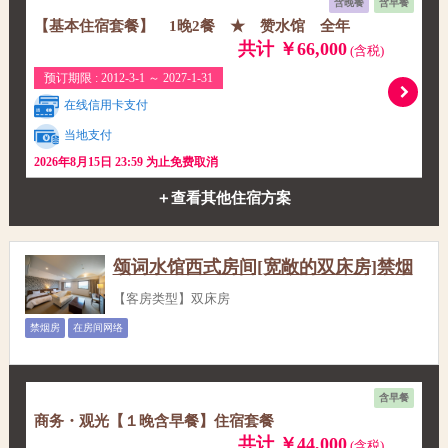
含晚餐
含早餐
【基本住宿套餐】 1晚2餐 ★ 赞水馆 全年
共计 ￥66,000
(含税)
预订期限 : 2012-3-1 ～ 2027-1-31
在线信用卡支付
当地支付
2026年8月15日 23:59 为止免费取消
＋查看其他住宿方案
颂词水馆西式房间[宽敞的双床房]禁烟
【客房类型】双床房
禁烟房
在房间网络
含早餐
商务・观光【１晚含早餐】住宿套餐
共计 ￥44,000
(含税)