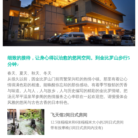
细致的接待，让身心得以治愈的悠闲空间。到金比罗山步行5
分钟♪
春天、夏天、秋天、冬天
从很久以前，因金比罗山门前而繁荣兴旺的热情小镇。那里有着让心
情填满色彩的相逢。能唤醒你忘却的那份感动。有着季节馥郁的芳香
与味道。人与人，人与故乡，人与历史编写的精彩的金比罗情绪。把
汤元琴平温泉琴参阁的热情服务之心串联在一起欢迎您。请慢慢体会
风雅的悠闲与古色古香的日本特色。
飞天馆2间日式房间
12.5张榻榻米和6张榻榻米大小的2间日式房间
带有按摩椅(1间日式房间内没有)