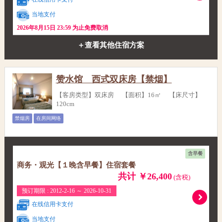
当地支付
2026年8月15日 23:59 为止免费取消
＋查看其他住宿方案
赞水馆 西式双床房【禁烟】
【客房类型】双床房 【面积】16㎡ 【床尺寸】
120cm
禁烟房
在房间网络
含早餐
商务・观光【１晚含早餐】住宿套餐
共计 ￥26,400
(含税)
预订期限 : 2012-2-16 ～ 2026-10-31
在线信用卡支付
当地支付