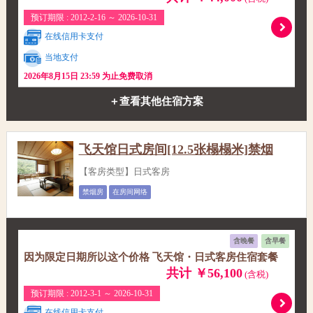
预订期限 : 2012-2-16 ～ 2026-10-31
在线信用卡支付
当地支付
2026年8月15日 23:59 为止免费取消
＋查看其他住宿方案
飞天馆日式房间[12.5张榻榻米]禁烟
【客房类型】日式客房
禁烟房
在房间网络
含晚餐
含早餐
因为限定日期所以这个价格 飞天馆・日式客房住宿套餐
共计 ￥56,100
(含税)
预订期限 : 2012-3-1 ～ 2026-10-31
在线信用卡支付