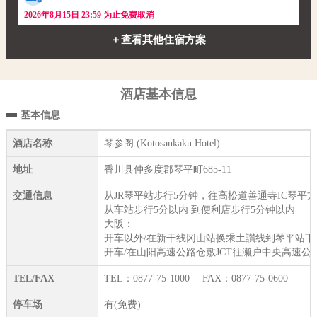
2026年8月15日 23:59 为止免费取消
＋查看其他住宿方案
酒店基本信息
基本信息
酒店名称
琴参阁 (Kotosankaku Hotel)
地址
香川县仲多度郡琴平町685-11
交通信息
从JR琴平站步行5分钟，往高松道善通寺IC琴平方
从车站步行5分以内 到便利店步行5分钟以内
大阪：
开车以外/在新干线冈山站换乘土讃线到琴平站下
开车/在山阳高速公路仓敷JCT往濑户中央高速公
TEL/FAX
TEL：0877-75-1000 FAX：0877-75-0600
停车场
有(免费)