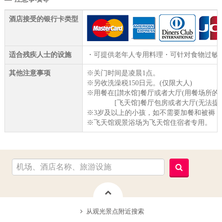
酒店接受的银行卡类型
适合残疾人士的设施
・可提供老年人专用料理・可针对食物过敏提
其他注意事项
※关门时间是凌晨1点。
※另收洗澡税150日元。(仅限大人)
※用餐在[讃水馆]餐厅或者大厅(用餐场所的
[飞天馆]餐厅包房或者大厅(无法提供
※3岁及以上的小孩，如不需要加餐和被褥，仅收
※飞天馆观景浴场为飞天馆住宿者专用。
从观光景点附近搜索