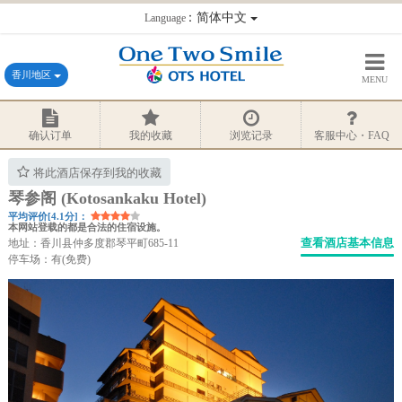
：简体中文
Language
香川地区
MENU
确认订单
我的收藏
浏览记录
客服中心・FAQ
将此酒店保存到我的收藏
琴参阁 (Kotosankaku Hotel)
平均评价[4.1分]：
本网站登载的都是合法的住宿设施。
查看酒店基本信息
地址：香川县仲多度郡琴平町685-11
停车场：有(免费)