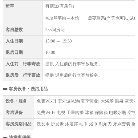
班车
有接送(有条件)
※JR琴平站～本馆 需要联系(当天也可以)从8:00
客房总数
255间房间
入住日期
15:00 ～ 19:30
退房日期
10:00
入住前 行李寄放
提供 入住前的行李寄放服务。
退房后 行李寄放
提供 退房后的行李寄放服务。
客房设备・洗浴用品
设备・服务
免費WI-FI 室外游泳池(夏季营业) 大浴场 温泉 露
客房设备
免费Wi-Fi 电视 卫星转播 冰箱 保险箱 电暖水瓶 
客房洗浴用品
洗发水 护发素 沐浴露 毛巾 浴巾 剃须刀 牙刷套装 拖
注意事项等