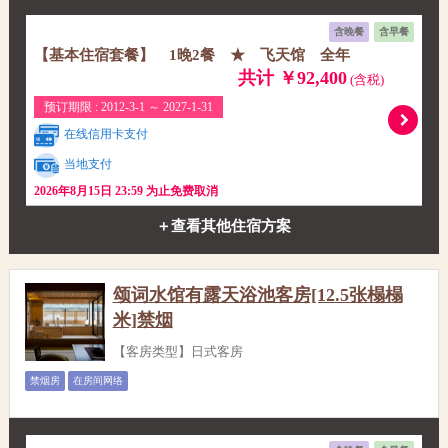
含晚餐
含早餐
【基本住宿套餐】 1晚2餐 ★ 飞天馆 全年
共计 ￥92,400
(含税)
预订期限 : 2012-3-1 ～ 2027-1-31
在线信用卡支付
当地支付
2026年8月15日 23:59 为止免费取消
＋查看其他住宿方案
颂词水馆有露天浴池客房[12.5张榻榻
米]禁烟
【客房类型】日式客房
禁烟房
在房间网络