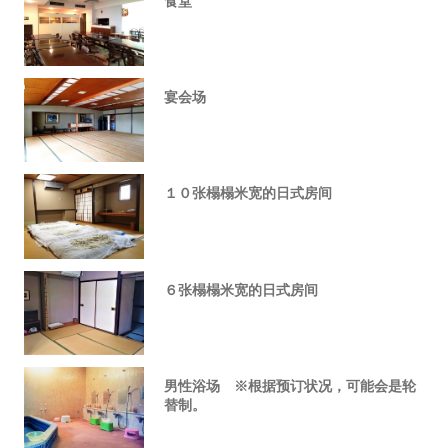
食堂
宴会场
１０张榻榻米宽的日式房间
６张榻榻米宽的日式房间
男性浴场 ※根据预订状况，可能会是轮
替制。