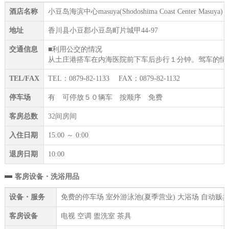
酒店名称
小豆岛海滨中心masuya(Shodoshima Coast Center Masuya)
地址
香川县小豆郡小豆岛町片城甲44-97
交通信息
■利用公交的情况
从土庄港搭车在内海医院前下车后步行１分钟。驾车的情
TEL/FAX
TEL：0879-82-1133 FAX：0879-82-1132
停车场
有 可停放５０辆车 按顺序 免费
客房总数
32间房间
入住日期
15:00 ～ 0:00
退房日期
10:00
客房设备・洗浴用品
设备・服务
免费的停车场 室外游泳池(夏季营业) 大浴场 自动贩卖
客房设备
电视 空调 盥洗室 茶具