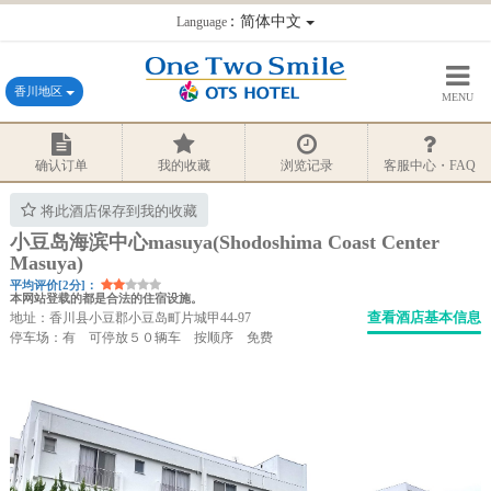
：简体中文
Language
香川地区
MENU
确认订单
我的收藏
浏览记录
客服中心・FAQ
将此酒店保存到我的收藏
小豆岛海滨中心masuya(Shodoshima Coast Center
Masuya)
平均评价[2分]：
本网站登载的都是合法的住宿设施。
查看酒店基本信息
地址：香川县小豆郡小豆岛町片城甲44-97
停车场：有 可停放５０辆车 按顺序 免费