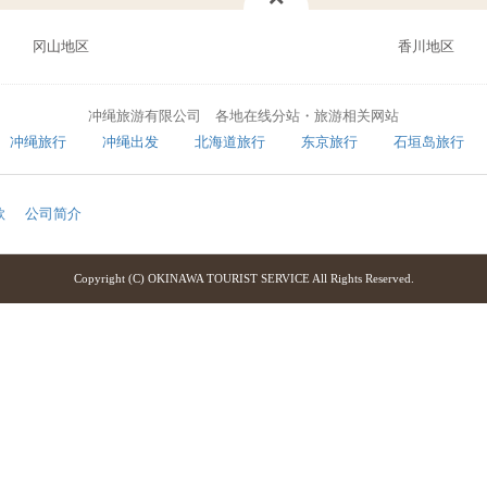
冈山地区
香川地区
冲绳旅游有限公司 各地在线分站・旅游相关网站
冲绳旅行
冲绳出发
北海道旅行
东京旅行
石垣岛旅行
款
公司简介
Copyright (C) OKINAWA TOURIST SERVICE All Rights Reserved.