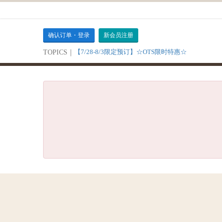
确认订单・登录
新会员注册
【7/28-8/3限定预订】☆OTS限时特惠☆
TOPICS｜