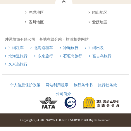
冲绳地区
冈山地区
香川地区
爱媛地区
冲绳旅游有限公司 各地在线分站・旅游相关网站
冲绳租车
北海道租车
冲绳旅行
冲绳出发
北海道旅行
东京旅行
石垣岛旅行
宫古岛旅行
久米岛旅行
个人信息保护政策
网站利用规章
旅行条件书
旅行社条款
公司简介
Copyright (C) OKINAWA TOURIST SERVICE All Rights Reserved.