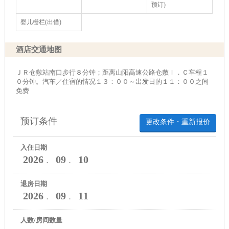
预订)
婴儿栅栏(出借)
酒店交通地图
ＪＲ仓敷站南口步行８分钟；距离山阳高速公路仓敷Ｉ．Ｃ车程１
０分钟。汽车／住宿的情况１３：００～出发日的１１：００之间
免费
预订条件
更改条件・重新报价
入住日期
2026
09
10
．
．
退房日期
2026
09
11
．
．
人数/房间数量