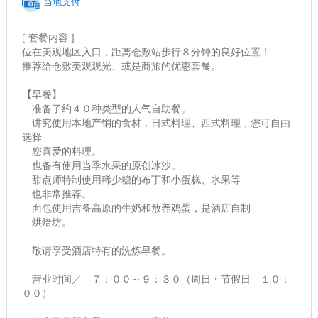
当地支付
[ 套餐内容 ]
位在美观地区入口，距离仓敷站步行８分钟的良好位置！
推荐给仓敷美观观光、或是商旅的优惠套餐。
【早餐】
准备了约４０种类型的人气自助餐。
讲究使用本地产销的食材，日式料理、西式料理，您可自由
选择
您喜爱的料理。
也备有使用当季水果的原创冰沙。
甜点师特制使用稀少糖的布丁和小蛋糕、水果等
也非常推荐。
面包使用吉备高原的牛奶和放养鸡蛋，是酒店自制
烘焙坊。
敬请享受酒店特有的洗炼早餐。
营业时间／ ７：００～９：３０（周日・节假日 １０：
００）