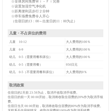
☆全体房间免费Ｗｉ－Ｆｉ完善
☆设置加湿空气净化机
☆距离便利店步行２分钟
☆停车场费免费令人开心
（住宿日的13：00～出发日的11：00为止）
儿童・不占床位的费用
儿童 10-12
大人费用的100％
儿童 6-9
大人费用的100％
幼儿 0-5（需要用餐和床位）
大人费用的100％
幼儿 0-5（需要用餐）
950日元
幼儿 0-5（不需要用餐和床位）
大人费用的0％
取消政策
住宿日的2天前 23:59为止，取消不收取消手续费。
住宿日的前一天 00:00开始，取消将收取住宿费的20%作为取消手续
费。
住宿日当天 00:00开始，取消将收取住宿费的80%作为取消手续费。
无联系不住宿的情况，收取住宿费的100%作为取消手续费。