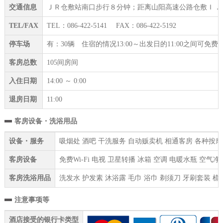
交通信息
ＪＲ仓敷站南口步行８分钟；距离山阳高速公路仓敷Ｉ．
TEL/FAX
TEL：086-422-5141 FAX：086-422-5192
停车场
有：30辆 住宿的情况13:00～出发日的11:00之间可免
客房总数
105间房间
入住日期
14:00 ～ 0:00
退房日期
11:00
客房设备・洗浴用品
设备・服务
吸烟处 酒吧 干洗服务 自动贩卖机 相通客房 各种按摩服
客房设备
免费Wi-Fi 电视 卫星转播 冰箱 空调 电暖水瓶 空
客房洗浴用品
洗发水 护发素 沐浴露 毛巾 浴巾 剃须刀 牙刷套装 梳
注意事项等
酒店接受的银行卡类型