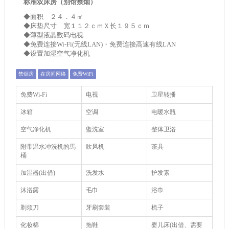
标准双床房（别馆禁烟）
◆面积 ２４．４㎡
◆床垫尺寸 宽１１２ｃｍＸ长１９５ｃｍ
◆薄型液晶数码电视
◆免费连接Wi-Fi(无线LAN)・免费连接高速有线LAN
◆设置加湿空气净化机
禁烟房
在房间网络
免费WiFi
免费Wi-Fi
电视
卫星转播
冰箱
空调
电暖水瓶
空气净化机
盥洗室
整体卫浴
附带温水冲洗机的馬
吹风机
茶具
桶
加湿器(出借)
洗发水
护发素
沐浴露
毛巾
浴巾
剃须刀
牙刷套装
梳子
化妆棉
拖鞋
婴儿床(出借、需要