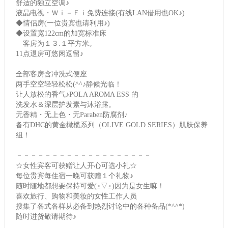
舒适的独立空调♪
液晶电视・Ｗｉ－Ｆｉ免费连接(有线LAN借用也OK♪)
◆情侣房(一位贵宾也请利用♪)
◆设置宽122cm的加宽标准床
客房为１３.１平方米。
11点退房可悠闲逗留♪
全部客房含冲洗式便座
两手空空轻轻松松(^^♪静候光临！
让人放松的香气♪POLA AROMA ESS 的
洗发水＆深层护发素与沐浴露。
无香精・无上色・无Paraben防腐剂♪
备有DHC的黄金橄榄系列（OLIVE GOLD SERIES）肌肤保养
组！
－－－－－－－－－－－－－－－－－－－
☆女性宾客可获赠让人开心可选小礼☆
每位贵宾每住宿一晚可获赠１个礼物♪
随时随地都想要保持可爱(≥▽≤)因为是女生嘛！
喜欢旅行、购物和美妆的女性工作人员
搜集了各式各样从必备到热烈讨论中的各种备品(*^^*)
随时进货敬请期待♪