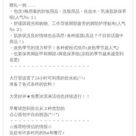
赠礼一例……
・包含1晚用量的卸妆用品・洗脸用品・化妆水・乳液肌肤保养
组(人气No.１)
・舒缓因观光和购物、工作导致脚部疲劳的脚部护理贴布(人气
No.２)
・肌肤状况良好情绪也会高昂↑各种面膜(高达７个目前话题中
商品！)
・炎热季节的强力帮手！各种蜜粉式纸巾(炎热季节超人气)
・也要保养脚趾甲和脚跟♪脚底保养组(凉鞋的季节越来越受到
喜爱)
－－－－－－－－－－－－－－－－－－－
大厅里设置了24小时可利用的饮水机(^^♪
准备了各式各样的饮料！
大受好评★免费冰淇淋活动也持续进行！！
早餐请您到前台从３种类型的
点心面包中自由挑选(*^^*)
－－－－－－－－－－－－－－－－－－－
☆推荐给情侣的情报☆
近处有许多时尚的Bar和餐厅♪