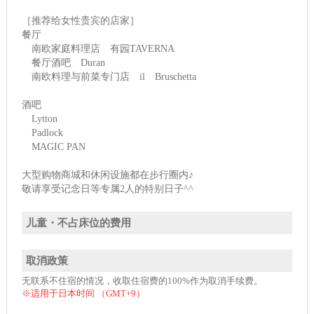
［推荐给女性贵宾的店家］
餐厅
南欧家庭料理店 有园TAVERNA
餐厅酒吧 Duran
南欧料理与前菜专门店 il Bruschetta
酒吧
Lytton
Padlock
MAGIC PAN
大型购物商城和休闲设施都在步行圈内♪
敬请享受记念日等专属2人的特别日子^^
儿童・不占床位的费用
取消政策
无联系不住宿的情况，收取住宿费的100%作为取消手续费。
※适用于日本时间 （GMT+9）