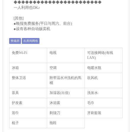
◆◆◆◆◆◆◆◆◆◆◆◆◆◆◆◆◆◆◆◆◆◆◆
一人利用也OK♪
[其他]
●晚报免费服务(平日与周六、前台)
●设有各种自动贩卖机
禁烟房
在房间网络
免费Wi-Fi
电视
可连接网络(有线
LAN)
冰箱
空调
电暖水瓶
整体卫浴
附带温水冲洗机的馬
吹风机
桶
茶具
加湿器(出借)
洗发水
护发素
沐浴露
毛巾
浴巾
剃须刀
牙刷套装
梳子
拖鞋