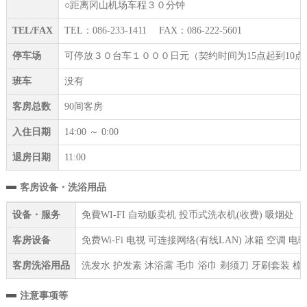
○距离冈山机场车程３０分钟
TEL/FAX
TEL：086-233-1411 FAX：086-222-5601
停车场
可停放３０台车１０００日元（契约时间为15点起到10
班车
没有
客房总数
90间客房
入住日期
14:00 ～ 0:00
退房日期
11:00
客房设备・洗浴用品
设备・服务
免費WI-FI 自动贩卖机 投币式洗衣机(收费) 吸烟处
客房设备
免费Wi-Fi 电视 可连接网络(有线LAN) 冰箱 空调
客房洗浴用品
洗发水 护发素 沐浴露 毛巾 浴巾 剃须刀 牙刷套装 梳
注意事项等