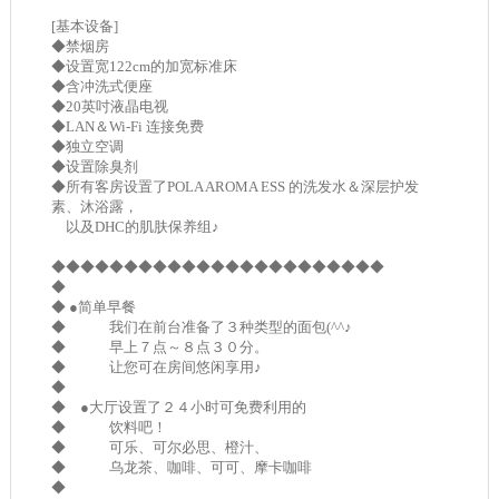
[基本设备]
◆禁烟房
◆设置宽122cm的加宽标准床
◆含冲洗式便座
◆20英吋液晶电视
◆LAN＆Wi-Fi 连接免费
◆独立空调
◆设置除臭剂
◆所有客房设置了POLA AROMA ESS 的洗发水＆深层护发
素、沐浴露，
以及DHC的肌肤保养组♪
◆◆◆◆◆◆◆◆◆◆◆◆◆◆◆◆◆◆◆◆◆◆◆
◆
◆ ●简单早餐
◆ 我们在前台准备了３种类型的面包(^^♪
◆ 早上７点～８点３０分。
◆ 让您可在房间悠闲享用♪
◆
◆ ●大厅设置了２４小时可免费利用的
◆ 饮料吧！
◆ 可乐、可尔必思、橙汁、
◆ 乌龙茶、咖啡、可可、摩卡咖啡
◆