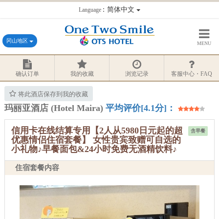
：简体中文
Language
冈山地区
MENU
确认订单
我的收藏
浏览记录
客服中心・FAQ
将此酒店保存到我的收藏
玛丽亚酒店 (Hotel Maira)
平均评价[4.1分]：
信用卡在线结算专用【2人从5980日元起的超
含早餐
优惠情侣住宿套餐】 女性贵宾致赠可自选的
小礼物♪早餐面包&24小时免费无酒精饮料♪
住宿套餐内容