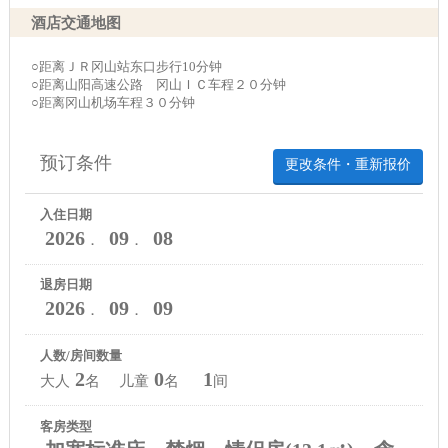
酒店交通地图
○距离ＪＲ冈山站东口步行10分钟
○距离山阳高速公路 冈山ＩＣ车程２０分钟
○距离冈山机场车程３０分钟
预订条件
更改条件・重新报价
入住日期
2026
09
08
．
．
退房日期
2026
09
09
．
．
人数/房间数量
2
0
1
大人
名 儿童
名
间
客房类型