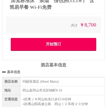
加宽标准床 禁烟 情侣房(13.1㎡) 含
简易早餐 Wi-Fi免费
￥8,700
共计
酒店基本信息
基本信息
酒店名称
玛丽亚酒店 (Hotel Maira)
地址
冈山县冈山市北区锦町8-16
交通信息
○距离ＪＲ冈山站东口步行10分钟
○距离山阳高速公路 冈山ＩＣ车程２０分钟