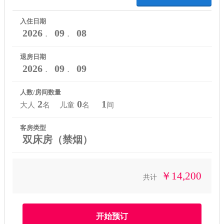
入住日期
2026
09
08
．
．
退房日期
2026
09
09
．
．
人数/房间数量
2
0
1
大人
名 儿童
名
间
客房类型
双床房（禁烟）
￥14,200
共计