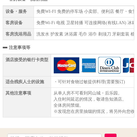
设备・服务
免費WI-FI 免费的停车场 小卖部、便利店 餐厅・食
客房设备
免费Wi-Fi 电视 卫星转播 可连接网络(有线LAN)
客房洗浴用品
洗发水 护发素 沐浴露 毛巾 浴巾 剃须刀 牙刷套装 梳
注意事项等
酒店接受的银行卡类型
适合残疾人士的设施
・可针对食物过敏提供料理(需要预订)
其他注意事项
从单人房不可看到冈山城・后乐园。
入住时间延迟的情况，敬请告知酒店。
全体房间禁烟。
※发现您在房里抽烟的情况，将另外向您收