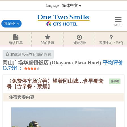
：简体中文
Language
冈山地区
MENU
确认订单
我的收藏
浏览记录
客服中心・FAQ
将此酒店保存到我的收藏
岡山广场华盛顿饭店 (Okayama Plaza Hotel)
平均评价
[3.7分]：
〈免费停车场完善〉望着冈山城…含早餐套
含早餐
餐【含早餐・禁烟】
住宿套餐内容