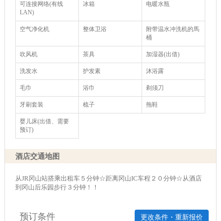
可连接网络(有线
冰箱
电暖水瓶
LAN)
空气净化机
整体卫浴
附带温水冲洗机的馬
桶
吹风机
茶具
加湿器(出借)
洗发水
护发素
沐浴露
毛巾
浴巾
剃须刀
牙刷套装
梳子
拖鞋
婴儿床(出借、需要
预订)
酒店交通地图
从JR冈山站搭乘出租车５分钟☆距离冈山IC车程２０分钟☆从酒店
到冈山后乐园步行３分钟！！
预订条件
更改条件・重新报价