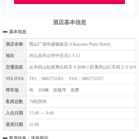
酒店基本信息
基本信息
酒店名称
岡山广场华盛顿饭店 (Okayama Plaza Hotel)
地址
冈山县冈山市中区滨2-3-12
交通信息
从JR冈山站搭乘出租车５分钟☆距离冈山IC车程２０分
TEL/FAX
TEL：0862721201 FAX：0862731557
停车场
有 350辆 按顺序 免费
客房总数
79间房间
入住日期
15:00 ～ 0:00
退房日期
11:00
客房设备・洗浴用品