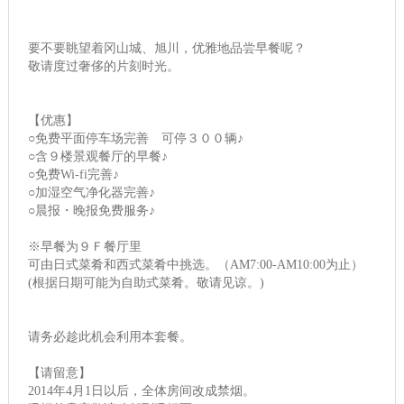
要不要眺望着冈山城、旭川，优雅地品尝早餐呢？
敬请度过奢侈的片刻时光。
【优惠】
○免费平面停车场完善 可停３００辆♪
○含９楼景观餐厅的早餐♪
○免费Wi-fi完善♪
○加湿空气净化器完善♪
○晨报・晚报免费服务♪
※早餐为９Ｆ餐厅里
可由日式菜肴和西式菜肴中挑选。（AM7:00-AM10:00为止）
(根据日期可能为自助式菜肴。敬请见谅。)
请务必趁此机会利用本套餐。
【请留意】
2014年4月1日以后，全体房间改成禁烟。