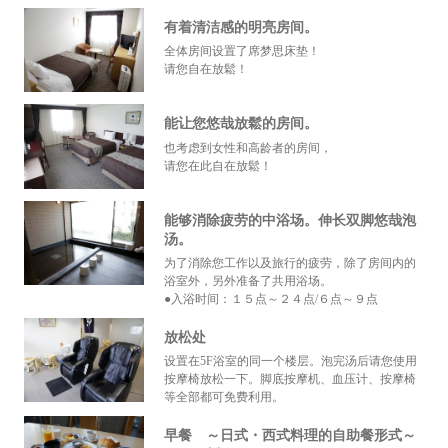
有着清洁感的明亮房间。
全体房间设置了席梦思床垫！
请您自在放鬆！
能让您悠哉放鬆的房间。
也考虑到女性和高龄者的房间，
请您在此自在放鬆！
能够消除疲劳的中浴场。伸长双脚悠哉泡
汤。
为了消除您工作以及旅行的疲劳，除了房间内的
浴室外，另外准备了共用浴场。
●入浴时间：１５点～２４点/６点～９点
放松处
设置在5F浴室的同一个楼层。泡完汤后请您使用
按摩椅放松一下。脚底按摩机、血压计、按摩椅
等全部都可免费利用。
早餐 ～日式・西式料理的自助餐形式～