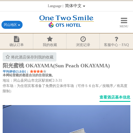
：简体中文
Language
冈山地区
MENU
确认订单
我的收藏
浏览记录
客服中心・FAQ
将此酒店保存到我的收藏
阳光蜜桃 OKAYAMA(Sun Peach OKAYAMA)
平均评价[3.8分]：
本网站登载的都是合法的住宿设施。
地址：冈山县冈山市北区駅前町2-3-31
停车场：为住宿宾客准备了免费的立体停车场（可停５６台车／按顺序／有高度
限制）
查看酒店基本信息