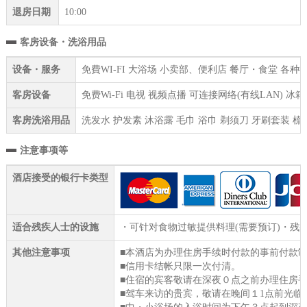
退房日期
10:00
客房设备・洗浴用品
设备・服务
免費WI-FI 大浴场 小卖部、便利店 餐厅・食堂 各
客房设备
免费Wi-Fi 电视 视频点播 可连接网络(有线LAN) 
客房洗浴用品
洗发水 护发素 沐浴露 毛巾 浴巾 剃须刀 牙刷套装 梳
注意事项等
酒店接受的银行卡类型
适合残疾人士的设施
・可针对食物过敏提供料理(需要预订)・
其他注意事项
■本酒店为办理住房手续时付款的事前付款
■信用卡结帐只限一次付清。
■住宿的宾客敬请在深夜０点之前办理住房
■驾车来访的贵宾，敬请在晚间１1点前光临