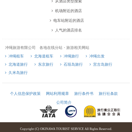
从酒店类型搜索
机场附近的酒店
电车站附近的酒店
人气的酒店排名
冲绳旅游有限公司 各地在线分站・旅游相关网站
冲绳租车
北海道租车
冲绳旅行
冲绳出发
北海道旅行
东京旅行
石垣岛旅行
宫古岛旅行
久米岛旅行
个人信息保护政策
网站利用规章
旅行条件书
旅行社条款
公司简介
Copyright (C) OKINAWA TOURIST SERVICE All Rights Reserved.