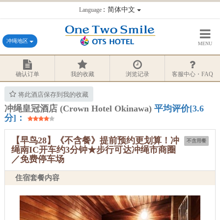
：简体中文
Language
冲绳地区
MENU
确认订单
我的收藏
浏览记录
客服中心・FAQ
将此酒店保存到我的收藏
冲绳皇冠酒店 (Crown Hotel Okinawa)
平均评价[3.6
分]：
【早鸟28】《不含餐》提前预约更划算！冲
不含用餐
绳南IC开车约3分钟★步行可达冲绳市商圈
／免费停车场
住宿套餐内容