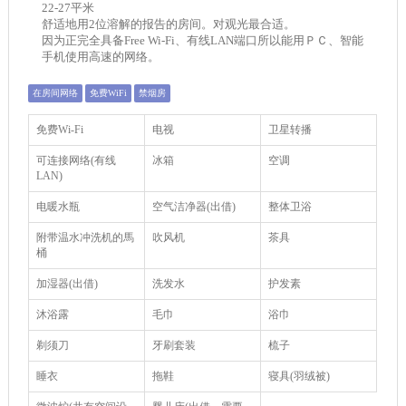
22-27平米
舒适地用2位溶解的报告的房间。对观光最合适。
因为正完全具备Free Wi-Fi、有线LAN端口所以能用ＰＣ、智能
手机使用高速的网络。
在房间网络
免费WiFi
禁烟房
免费Wi-Fi
电视
卫星转播
可连接网络(有线
冰箱
空调
LAN)
电暖水瓶
空气洁净器(出借)
整体卫浴
附带温水冲洗机的馬
吹风机
茶具
桶
加湿器(出借)
洗发水
护发素
沐浴露
毛巾
浴巾
剃须刀
牙刷套装
梳子
睡衣
拖鞋
寝具(羽绒被)