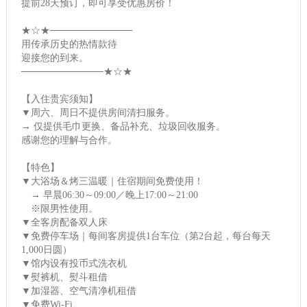
提前28天预订，即可享受优惠房价！
★☆★────────────
用传承历史的热情款待
迎接您的到来。
────────────★☆★
【入住贵宾须知】
▼周六、周日不提供房间清扫服务。
→ 仅提供毛巾更换、备品补充、垃圾回收服务。
感谢您的理解与合作。
【特色】
▼大浴场＆烤三温暖｜住宿期间免费使用！
→ 早晨06:30～09:00／晚上17:00～21:00
※限男性使用。
▼全客房配备双人床
▼免费停车场｜每间客房提供1台车位（第2台起，每台每天
1,000日圆）
▼馆内设有投币式洗衣机
▼熨裤机、熨斗租借
▼加湿器、空气清净机租借
▼免费Wi-Fi