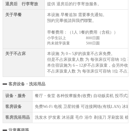
退房后 行李寄放
提供 退房后的行李寄放服务。
关于早餐
本设施 早餐追加 需要事先通知。
預約完畢後請與我們聯繫。
早餐费用：（1人 1餐的费用（含税））
小学生以上
800日圆
尚未就学孩童
500日圆
关于不占床
本设施 为 0～5岁的孩童不占床免费。
但是不占床孩童人数 为 每张床仅可容纳 1位 
本住宿设施为 6～12岁不占床孩童，会另外收取
不占床孩童人数 为 每张床仅可容纳 1位 不占
客房设备・洗浴用品
设备・服务
餐厅・食堂 各种按摩服务(收费) 自动贩卖机 投币式洗衣
客房设备
免费Wi-Fi 电视 卫星转播 可连接网络(有线LAN) 
客房洗浴用品
洗发水 护发素 沐浴露 毛巾 浴巾 剃须刀 牙刷套装 梳
注意事项等