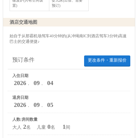
微波炉(共有空间设
婴儿床(出借、需要
置)
预订)
酒店交通地图
始自于从那霸机场驾车40分钟的(从冲绳南IC到酒店驾车3分钟)高速
巴士的交通便捷♪
预订条件
更改条件・重新报价
入住日期
2026
09
04
．
．
退房日期
2026
09
05
．
．
人数/房间数量
2
0
1
大人
名 儿童
名
间