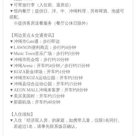
▼可寄放行李（入住前、退房后）
▼馆内餐厅｜提供日、洋、中、冲绳料理，另有啤酒、泡盛可
搭配。
※提供客房送餐服务（餐厅公休日除外）
【周边景点＆交通资讯】
▼冲绳市Gate通：步行即达
▼LAWSON便利商店：步行约4分钟
▼Music Town音乐广场：步行约5分钟
▼冲绳市民会馆：步行约10分钟
▼冲绳Arena：开车约4分钟／步行约15分钟
▼KOZA新金球场：开车约1分钟
▼冲绳市KOZA运动公园：开车约3分钟
▼冲绳县综合运动公园：开车约15分钟
▼AEON MALL冲绳来客梦：开车约8分钟
▼美滨美国村：开车约15分钟
▼那霸机场：开车约40分钟
【入住须知】
▼入住「经济双人房」的家庭，如携带儿童，仅限1名同行。
若超过1名，请事先联系饭店确认。