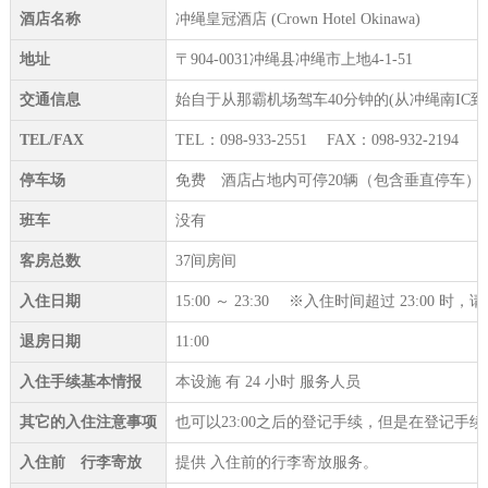
酒店名称
冲绳皇冠酒店 (Crown Hotel Okinawa)
地址
〒904-0031冲绳县冲绳市上地4-1-51
交通信息
始自于从那霸机场驾车40分钟的(从冲绳南IC
TEL/FAX
TEL：098-933-2551 FAX：098-932-2194
停车场
免费 酒店占地内可停20辆（包含垂直停车）
班车
没有
客房总数
37间房间
入住日期
15:00 ～ 23:30 ※入住时间超过 23:00 
退房日期
11:00
入住手续基本情报
本设施 有 24 小时 服务人员
其它的入住注意事项
也可以23:00之后的登记手续，但是在登记手续
入住前 行李寄放
提供 入住前的行李寄放服务。