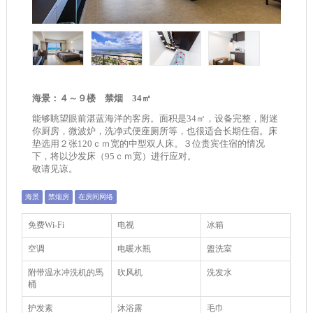
海景：４～９楼 禁烟 34㎡
能够眺望眼前湛蓝海洋的客房。面积是34㎡，设备完整，附迷
你厨房，微波炉，洗净式便座厕所等，也很适合长期住宿。床
垫选用２张120ｃｍ宽的中型双人床。３位贵宾住宿的情况
下，将以沙发床（95ｃｍ宽）进行应对。
敬请见谅。
海景
禁烟房
在房间网络
免费Wi-Fi
电视
冰箱
空调
电暖水瓶
盥洗室
附带温水冲洗机的馬
吹风机
洗发水
桶
护发素
沐浴露
毛巾