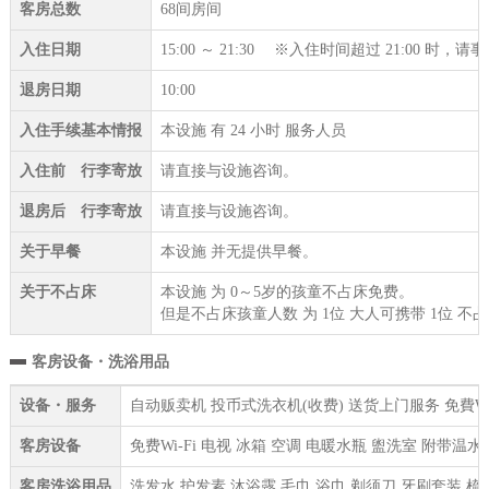
客房总数
68间房间
入住日期
15:00 ～ 21:30 ※入住时间超过 21:00 时
退房日期
10:00
入住手续基本情报
本设施 有 24 小时 服务人员
入住前 行李寄放
请直接与设施咨询。
退房后 行李寄放
请直接与设施咨询。
关于早餐
本设施 并无提供早餐。
关于不占床
本设施 为 0～5岁的孩童不占床免费。
但是不占床孩童人数 为 1位 大人可携带 1位 不
客房设备・洗浴用品
设备・服务
自动贩卖机 投币式洗衣机(收费) 送货上门服务 免費W
客房设备
免费Wi-Fi 电视 冰箱 空调 电暖水瓶 盥洗室 附带
客房洗浴用品
洗发水 护发素 沐浴露 毛巾 浴巾 剃须刀 牙刷套装 梳