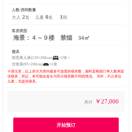
人数/房间数量
2
0
1
大人
名 儿童
名
间
客房类型
海景：４～９楼 禁烟 34㎡
寝具
加宽单人床(120×200cm)
×2张 +
沙发床(95×200cm)
×1张
※请注意，以上所示为房内最多可放置的寝具数，届时是根据订单人数来提
供寝具，所以，有可能会发生与所示寝具数不同的情况。 另外，不占床位
儿童，无提供寝具。
￥27,000
共计