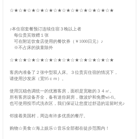
☆★☆★☆★☆★☆★☆★☆★☆★☆★☆★☆★☆★
♪本住宿套餐预订连续住宿３晚以上者
每位贵宾致赠１张
可在附近饮食店使用的餐饮券（￥1000日元）♪
※不占床的孩童除外
☆★☆★☆★☆★☆★☆★☆★☆★☆★☆★☆★☆★
客房内准备了２张中型双人床。３位贵宾住宿的情况下，
请使用沙发床（宽95ｃｍ）。
使用沉稳色调统一的优雅客房，面积是宽敞的３４㎡。
所有客房设备齐全，备有迷你厨房，微波炉和免费wi-fi。
也可使用投币式洗衣区，我们保证让您度过舒适的逗留时光♪
邻接着美国村，周边有许多优质的餐厅。
购物☆美食☆海上娱乐☆音乐全部都在徒步范围内！