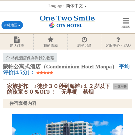
：简体中文
Language
冲绳地区
MENU
确认订单
我的收藏
浏览记录
客服中心・FAQ
将此酒店保存到我的收藏
蒙帕公寓式酒店（Condominium Hotel Monpa）
平均
评价[4.5分]：
家族折扣 ♪徒步３０秒到海滩♪１２岁以下
不含用餐
的孩童６０％OFF！ 无早餐 禁烟
住宿套餐内容