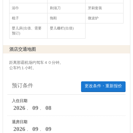
浴巾
剃须刀
牙刷套装
梳子
拖鞋
微波炉
婴儿床(出借、需要
婴儿栅栏(出借)
预订)
酒店交通地图
距离那霸机场约驾车４０分钟。
公车约１小时。
预订条件
更改条件・重新报价
入住日期
2026
09
08
．
．
退房日期
2026
09
09
．
．