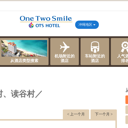
冲绳地区
机场附近的
车站附近的
人气
从酒店类型搜索
酒店
酒店
排
村、读谷村／
< 上一个月
下一个月 >