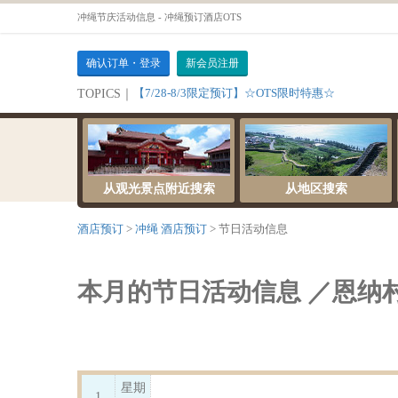
冲绳节庆活动信息 - 冲绳预订酒店OTS
确认订单・登录
新会员注册
【7/28-8/3限定预订】☆OTS限时特惠☆
TOPICS｜
从观光景点附近搜索
从地区搜索
酒店预订
冲绳 酒店预订
节日活动信息
本月的节日活动信息 ／恩纳
星期
1