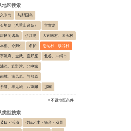
从地区搜索
久米岛
与那国岛
石垣岛（八重山诸岛）
宫古岛
庆良间诸岛
伊江岛
大宜味村、国头村
本部、今归仁
名护
恩纳村、读谷村
宇流麻、金武、宜野座
北谷、冲绳市
浦添、宜野湾、北中城
南城、南风原、与那原
糸满、丰见城、八重濑
那霸
× 不设地区条件
从类型搜索
节日・活动
传统艺术・舞台・戏剧