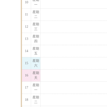
10
一
星期
11
二
星期
12
三
星期
13
四
星期
14
五
星期
15
六
星期
16
天
星期
17
一
星期
18
二