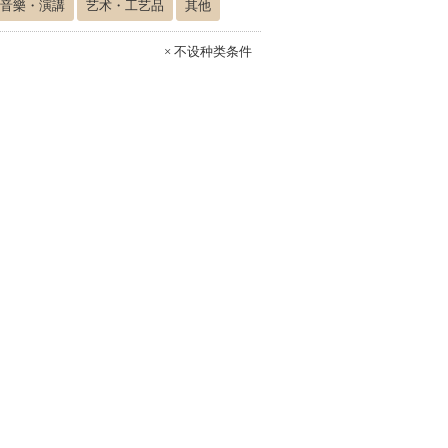
音樂・演講
艺术・工艺品
其他
× 不设种类条件