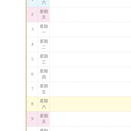
六
星期
2
天
星期
3
一
星期
4
二
星期
5
三
星期
6
四
星期
7
五
星期
8
六
星期
9
天
星期