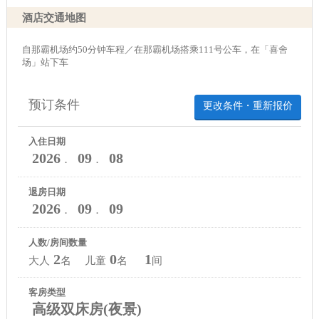
酒店交通地图
自那霸机场约50分钟车程／在那霸机场搭乘111号公车，在「喜舍
场」站下车
预订条件
更改条件・重新报价
入住日期
2026
09
08
．
．
退房日期
2026
09
09
．
．
人数/房间数量
2
0
1
大人
名 儿童
名
间
客房类型
高级双床房(夜景)