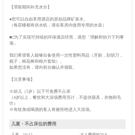
【滞留期间补充水分】
●您可以自由享用酒店的原创品牌矿泉水。
（每层楼都有供水机，请在客房内使用专用的水壶）
■□为了实现可持续的环保酒店经营，请您「理解和协力下列事
项」
我们希望客人能够自备使用一次性塑料用品（牙刷，刮胡刀，
梳子，棉花棒和棉片套组）。
如果您没有，请向前台确认并领取。
【注意事项】
※幼儿（5岁）以下可免费不占床
（4岁以上，餐饮和大浴场费用另计，不提供寝具，衣物和毛
巾）
※有纹身或喝酒的客人将被拒绝进入大浴场。
儿童・不占床位的费用
儿童 10-12
大人费用的70％