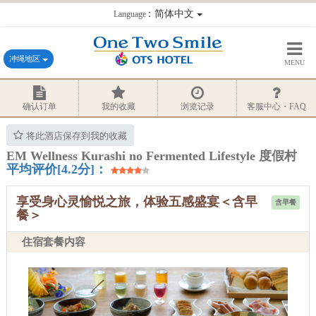
：简体中文
Language
冲绳地区
MENU
确认订单
我的收藏
浏览记录
客服中心・FAQ
将此酒店保存到我的收藏
EM Wellness Kurashi no Fermented Lifestyle 度假村
平均评价[4.2分]：
享受身心灵愉悦之旅，体验五感盛宴＜含早
含早餐
餐＞
住宿套餐内容