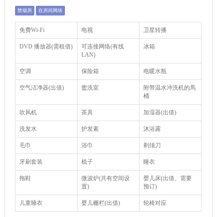
禁烟房
在房间网络
免费Wi-Fi
电视
卫星转播
DVD 播放器(需租借)
可连接网络(有线
冰箱
LAN)
空调
保险箱
电暖水瓶
空气洁净器(出借)
盥洗室
附带温水冲洗机的馬
桶
吹风机
茶具
加湿器(出借)
洗发水
护发素
沐浴露
毛巾
浴巾
剃须刀
牙刷套装
梳子
睡衣
拖鞋
微波炉(共有空间设
婴儿床(出借、需要
置)
预订)
儿童睡衣
婴儿栅栏(出借)
轮椅对应