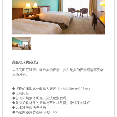
高级双床房(夜景)
从房间即可眺望冲绳最美的夜景，独占绝美的夜景尽情享受奢
华的时光。
◆摆设的床型比一般单人床尺寸大些(120cm*205cm)
◆设有阳台
◆备有天然液体肥皂以及洗发润发乳。
◆备有柔软材质的床单与两种枕头提供您优质的睡眠。
◆温水冲洗式洗净马桶
◆高速网路免费连接(有线LAN)