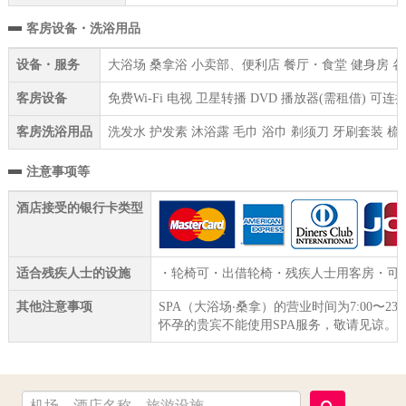
客房设备・洗浴用品
设备・服务
大浴场 桑拿浴 小卖部、便利店 餐厅・食堂 健身房 各种
客房设备
免费Wi-Fi 电视 卫星转播 DVD 播放器(需租借) 
客房洗浴用品
洗发水 护发素 沐浴露 毛巾 浴巾 剃须刀 牙刷套装 梳
注意事项等
酒店接受的银行卡类型
适合残疾人士的设施
・轮椅可・出借轮椅・残疾人士用客房・可针
其他注意事项
SPA（大浴场‧桑拿）的营业时间为7:00〜23:
怀孕的贵宾不能使用SPA服务，敬请见谅。