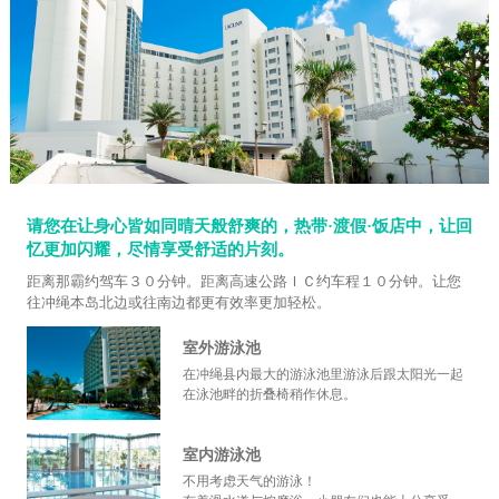
请您在让身心皆如同晴天般舒爽的，热带·渡假·饭店中，让回
忆更加闪耀，尽情享受舒适的片刻。
距离那霸约驾车３０分钟。距离高速公路ＩＣ约车程１０分钟。让您
往冲绳本岛北边或往南边都更有效率更加轻松。
室外游泳池
在冲绳县内最大的游泳池里游泳后跟太阳光一起
在泳池畔的折叠椅稍作休息。
室内游泳池
不用考虑天气的游泳！