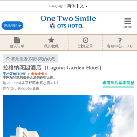
：简体中文
Language
冲绳地区
MENU
确认订单
我的收藏
浏览记录
客服中心・FAQ
将此酒店保存到我的收藏
拉格纳花园酒店（Laguna Garden Hotel）
平均评价[4.2分]：
本网站登载的都是合法的住宿设施。
查看酒店基本信息
地址：冲绳县宜野湾市真志喜4-1-1
停车场：有/530台/免费