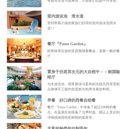
有着滑水道与按摩浴，小朋友们也能十分享受。
室内游泳池 滑水道
受到带着小孩的家族们好评的室内游泳池滑水
道!！
餐厅『Paseo Garden』
因美味而绽放的笑容围绕着餐桌，居家一般的餐
厅
置身于仿若异次元的大自然中－－南国咖
啡厅
与水波流动、萌芽新绿与柔和的光线共同享受糕
点师傅手工製作的蛋糕与热带水果饮料吧。
早餐 好口碑的西餐自助餐
餐厅「Paseo Garden」中准备了超过100种的餐
点。在蔬菜区则准备了当季时蔬、能让人意识到
冲绳或南国色彩鲜艳的蔬菜等。
丰富的种类的自制面包