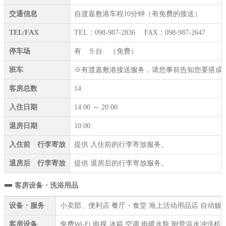
交通信息
自渡嘉敷港车程10分钟（有免费的接送）
TEL/FAX
TEL：098-987-2836 FAX：098-987-2647
停车场
有 ５台 （免费）
班车
※有渡嘉敷港接送服务，请您事前告知您要搭成
客房总数
14
入住日期
14:00 ～ 20:00
退房日期
10:00
入住前 行李寄放
提供 入住前的行李寄放服务。
退房后 行李寄放
提供 退房后的行李寄放服务。
客房设备・洗浴用品
设备・服务
小卖部、便利店 餐厅・食堂 海上活动用品店 自动贩卖机
客房设备
免费Wi-Fi 电视 冰箱 空调 电暖水瓶 附带温水冲洗机