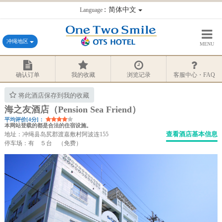
：简体中文
Language
冲绳地区
MENU
确认订单
我的收藏
浏览记录
客服中心・FAQ
将此酒店保存到我的收藏
海之友酒店（Pension Sea Friend）
平均评价[4分]：
本网站登载的都是合法的住宿设施。
查看酒店基本信息
地址：冲绳县岛尻郡渡嘉敷村阿波连155
停车场：有 ５台 （免费）