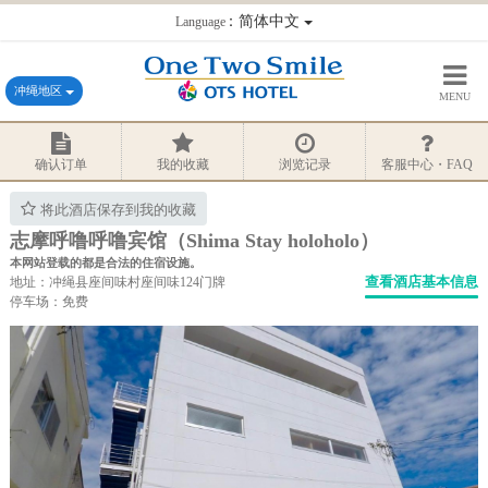
：简体中文
Language
冲绳地区
MENU
确认订单
我的收藏
浏览记录
客服中心・FAQ
将此酒店保存到我的收藏
志摩呼噜呼噜宾馆（Shima Stay holoholo）
本网站登载的都是合法的住宿设施。
查看酒店基本信息
地址：冲绳县座间味村座间味124门牌
停车场：免费