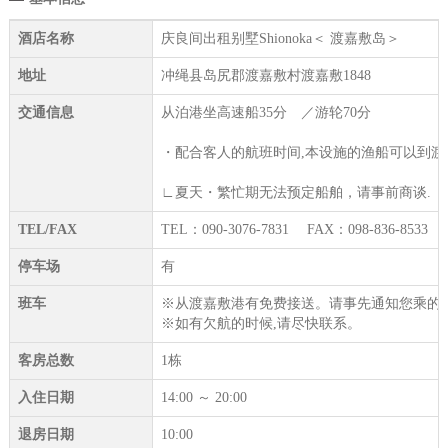
酒店名称
庆良间出租别墅Shionoka＜ 渡嘉敷岛＞
地址
冲绳县岛尻郡渡嘉敷村渡嘉敷1848
交通信息
从泊港坐高速船35分 ／游轮70分
・配合客人的航班时间,本设施的渔船可以到渡
∟夏天・繁忙期无法预定船舶，请事前商谈.
TEL/FAX
TEL：090-3076-7831 FAX：098-836-8533
停车场
有
班车
※从渡嘉敷港有免费接送。请事先通知您乘的
※如有欠航的时候,请尽快联系。
客房总数
1栋
入住日期
14:00 ～ 20:00
退房日期
10:00