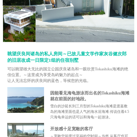
眺望庆良间诸岛的私人房间～已故儿童文学作家灰谷健次郎
的旧居改成一日限定1组的住宿别墅
可以眺望雄大无比的国立公园庆良诸岛和一眼欣赏Tokashiku海滩的绝
佳位置。～这里成为享受岛屿魅力的起点～
让人无法忘怀的庆良间的蓝色，等候您的光临。
因能看见海龟游泳而出名的Tokashiku海滩
就在前面的好地段。
雪白的沙延长到三月型的Tokashiku海滩是渡嘉敷
岛的海滩里面也是人气的海水浴海滩.传说住着4.5
只海龟幸运的话可以和海龟一起游泳。
开放感十足宽敞的客厅
～宽敞空间度过至福的空时间～当然,从客厅也可