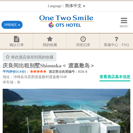
：简体中文
Language
冲绳地区
MENU
确认订单
我的收藏
浏览记录
客服中心・FAQ
将此酒店保存到我的收藏
庆良间出租别墅Shionoka＜ 渡嘉敷岛＞
平均评价[4.9分]：
酒店营业执照编号：H26-8
查看酒店基本信息
地址：冲绳县岛尻郡渡嘉敷村渡嘉敷1848
停车场：有