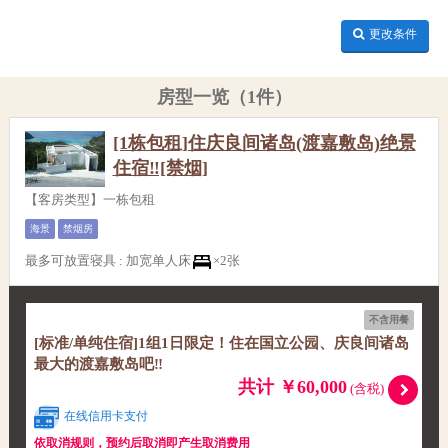
更改条件
房型一览（1件）
[1栋包租]住庆良间诸岛(渡嘉敷岛)绝景
住宿‼[禁烟]
【客房类型】一栋包租
海景
禁烟房
最多可放置寝具
:
加宽单人床
×2张
不含用餐
[标准/单纯住宿]1组1日限定！住在国立公园、庆良间诸岛
最大的渡嘉敷岛吧‼
共计 ￥60,000
(含税)
在线信用卡支付
依取消规则，预约后取消即产生取消费用