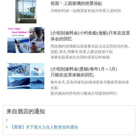
前面丶上面玻璃的绝景浴缸
天晴的时候一边眺望蓝色海洋享受入浴时间.
[介绍别途料金]小钓鱼船(渔船)只有在这里
体会的回忆
用设施的游渔船以渡嘉敷岛起点去近所的岛钓鱼,
巡航,潜水,用餐等,给客人建议旅游计划.
请事先联系或在住宿时或登记时相谈.
[介绍别途料金]赏鲸(每年1月～3月)
只能在这里体验的回忆.
每年冬天,庆良间诸岛的海域迎来为繁殖而来的座
头鲸.
提供施设内所有的小艇或介绍提协的同行.
来自酒店的通知
【重要】关于最大入住人数更改的通知