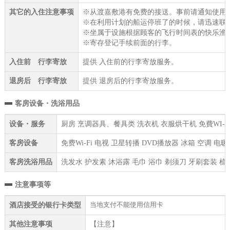
其它的入住注意事项
※从渡嘉敷港有免费的接送。事前请通知使用
※在利用计划的船运停班了的时候，请迅速联
※坐属于设施根据顾客的飞行时间表的快乐渔船
※寄存登记手续前面的行李。
入住前 行李寄放
提供 入住前的行李寄放服务。
退房后 行李寄放
提供 退房后的行李寄放服务。
客房设备・洗浴用品
设备・服务
厨房 烹调器具、餐具类 洗衣机 衣服烘干机 免費WI-
客房设备
免费Wi-Fi 电视 卫星转播 DVD播放器 冰箱 空调
客房洗浴用品
洗发水 护发素 沐浴露 毛巾 浴巾 剃须刀 牙刷套装 梳
注意事项等
当地支付不能使用信用卡
酒店接受的银行卡类型
其他注意事项
【注意】