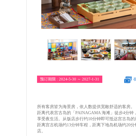
预订期限 : 2024-5-30 ～ 2027-1-31
所有客房皆为海景房，依人数提供宽敞舒适的客房。
距离代表宫古岛的「PAINAGAMA 海滩」徒步4分
享受夜生活。从饭店步行约10分钟即可抵达宫古岛
距离宫古机场约13分钟车程，距离下地岛机场约20
店。