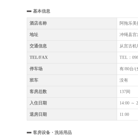
基本信息
酒店名称
阿拖乐美拉德
地址
冲绳县宫古
交通信息
从宫古机
TEL/FAX
TEL：098
停车场
有/80台
班车
没有
客房总数
137间
入住日期
14:00 ～ 2
退房日期
11:00
客房设备・洗浴用品