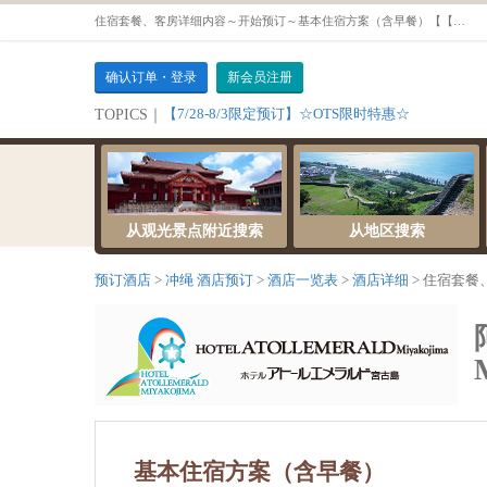
住宿套餐、客房详细内容～开始预订～基本住宿方案（含早餐）【【禁菸】豪华双人房 / 海景房】
确认订单・登录
新会员注册
【7/28-8/3限定预订】☆OTS限时特惠☆
TOPICS｜
从观光景点附近搜索
从地区搜索
预订酒店
冲绳 酒店预订
酒店一览表
酒店详细
住宿套餐
基本住宿方案（含早餐）