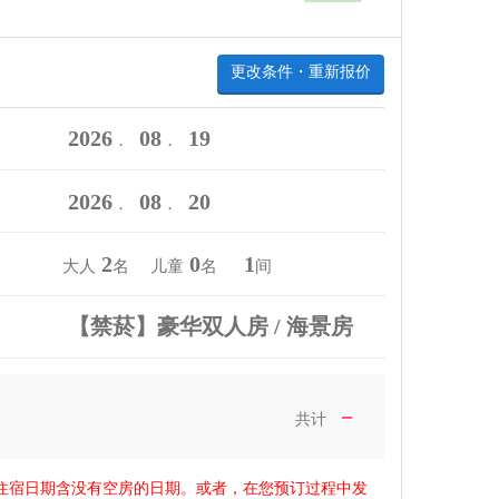
更改条件・重新报价
2026
08
19
．
．
2026
08
20
．
．
2
0
1
大人
名 儿童
名
间
【禁菸】豪华双人房 / 海景房
－
共计
住宿日期含没有空房的日期。或者，在您预订过程中发