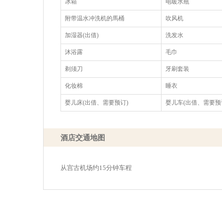
冰箱
电暖水瓶
附带温水冲洗机的馬桶
吹风机
加湿器(出借)
洗发水
沐浴露
毛巾
剃须刀
牙刷套装
化妆棉
睡衣
婴儿床(出借、需要预订)
婴儿车(出借、需要预
酒店交通地图
从宫古机场约15分钟车程