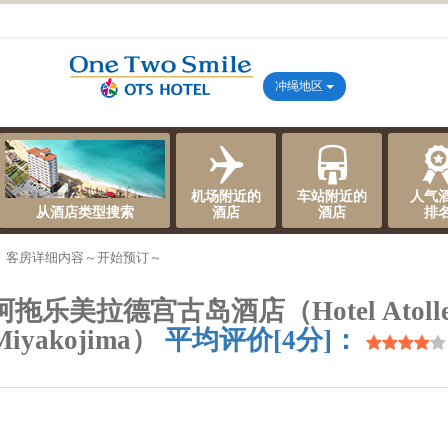
冲绳地区
机场附近的
车站附近的
人气
从酒店类型搜索
酒店
酒店
排
、客房详细内容～开始预订～
阿拖乐美拉德宫古岛酒店（Hotel Atollem
Miyakojima）
平均评价[4分]：