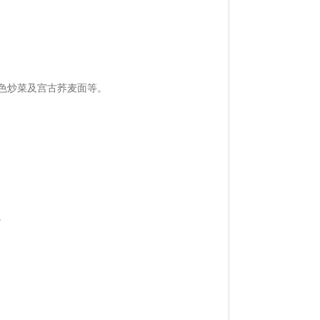
色炒菜及宫古荞麦面等。
。
。