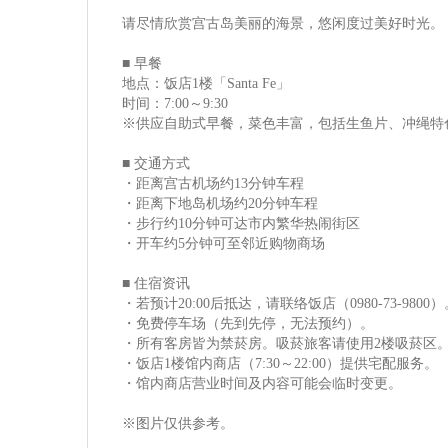
请尽情欣赏宫古岛美丽的海景，悠闲度过美好时光。
■ 早餐
地点：饭店1楼「Santa Fe」
时间：7:00～9:30
※供应自助式早餐，菜色丰富，包括生鱼片、冲绳特
■ 交通方式
・距离宫古机场约13分钟车程
・距离下地岛机场约20分钟车程
・步行约10分钟可达市内繁华热闹街区
・开车约5分钟可至邻近购物商场
■ 住宿资讯
・若预计20:00后抵达，请联络饭店（0980-73-9800）
・免费停车场（先到先停，无法预约）。
・所有客房皆为禁菸房。吸菸旅客请使用2楼吸菸区
・饭店1楼馆内商店（7:30～22:00）提供宅配服务。
・馆内商店营业时间及内容可能会临时变更。
※图片仅供参考。