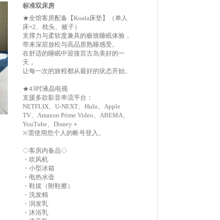
标准双床房
★全馆客房配备【Koala床垫】（单人
床×2、枕头、被子）
支撑力与柔软度兼具的极致睡眠体验，
带来深层放松与高品质熟睡感受。
在舒适的睡眠中迎接宫古岛美好的一
天，
让每一次的旅程都从最好的状态开始。
★43吋液晶电视
支援多款影音串流平台：
NETFLIX、U-NEXT、Hulu、Apple
TV、Amazon Prime Video、ABEMA、
YouTube、Disney＋
※需使用您个人的帐号登入。
◇客房内备品◇
・吹风机
・小型冰箱
・电热水壶
・鞋拔（附鞋擦）
・洗发精
・润发乳
・沐浴乳