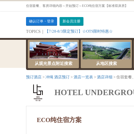
住宿套餐、客房详细内容～开始预订～ECO纯住宿方案【标准双床房】
确认订单・登录
新会员注册
【7/28-8/3限定预订】☆OTS限时特惠☆
TOPICS｜
从观光景点附近搜索
从地区搜索
预订酒店
冲绳 酒店预订
酒店一览表
酒店详细
住宿套餐
HOTEL UNDERGR
ECO纯住宿方案