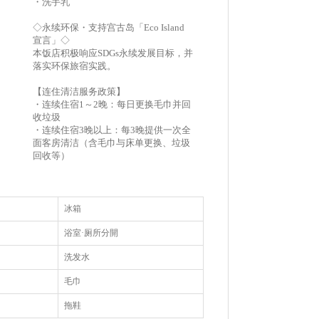
・洗手乳
◇永续环保・支持宫古岛「Eco Island
宣言」◇
本饭店积极响应SDGs永续发展目标，并
落实环保旅宿实践。
【连住清洁服务政策】
・连续住宿1～2晚：每日更换毛巾并回
收垃圾
・连续住宿3晚以上：每3晚提供一次全
面客房清洁（含毛巾与床单更换、垃圾
回收等）
冰箱
浴室·厕所分開
洗发水
毛巾
拖鞋