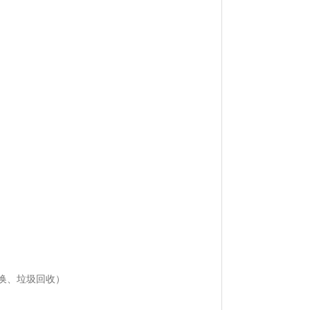
。
换、垃圾回收）