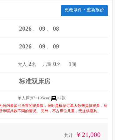
更改条件・重新报价
2026
09
08
．
．
2026
09
09
．
．
2
0
1
大人
名 儿童
名
间
标准双床房
单人床(97×195cm)
×2张
为房内最多可放置的寝具数，届时是根据订单人数来提供寝具，所
所示寝具数不同的情况。 另外，不占床位儿童，无提供寝具。
￥21,000
共计