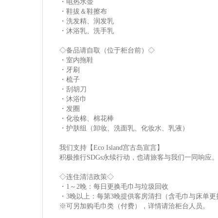
・电热水壶
・鞋拔＆鞋擦布
・洗发精、润发乳
・沐浴乳、洗手乳
◇备品请自取（位于柜台前）◇
・室内拖鞋
・牙刷
・梳子
・刮胡刀
・沐浴巾
・发圈
・化妆棉、棉花棒
・护肤组（卸妆、洗面乳、化妆水、乳液）
我们支持【Eco Island宫古岛宣言】
积极推行SDGs永续行动，也请旅客与我们一同响应
◇连住清洁政策◇
・1～2晚：每日更换毛巾与垃圾回收
・3晚以上：每第3晚提供客房清扫（含毛巾与床单更
※可另加购毛巾类（付费），详情请洽柜台人员。