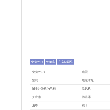
免费WiFi
禁烟房
在房间网络
免费Wi-Fi
电视
空调
电暖水瓶
附带冲洗机的马桶
吹风机
护发素
沐浴露
浴巾
梳子