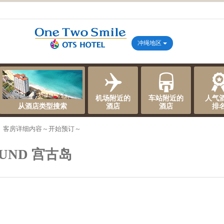
冲绳地区
机场附近的
车站附近的
人气
从酒店类型搜索
酒店
酒店
排
、客房详细内容～开始预订～
OUND 宫古岛