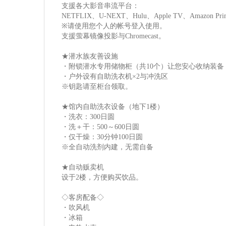
支援各大影音串流平台：
NETFLIX、U-NEXT、Hulu、Apple TV、Amazon Pri
※请使用您个人的帐号登入使用。
支援萤幕镜像投影与Chromecast。
★潜水族友善设施
・附锁潜水专用储物柜（共10个）让您安心收纳装备
・户外设有自助洗衣机×2与冲洗区
※钥匙请至柜台领取。
★馆内自助洗衣设备（地下1楼）
・洗衣：300日圆
・洗＋干：500～600日圆
・仅干燥：30分钟100日圆
※全自动洗剂内建，无需自备
★自动贩卖机
设于2楼，方便购买饮品。
◇客房配备◇
・吹风机
・冰箱