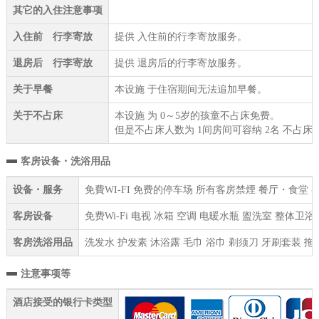
其它的入住注意事项
入住前 行李寄放
提供 入住前的行李寄放服务。
退房后 行李寄放
提供 退房后的行李寄放服务。
关于早餐
本设施 于住宿期间无法追加早餐。
关于不占床
本设施 为 0～5岁的孩童不占床免费。
但是不占床人数为 1间房间可容纳 2名 不占床
客房设备・洗浴用品
设备・服务
免費WI-FI 免费的停车场 所有客房禁煙 餐厅・食堂 
客房设备
免费Wi-Fi 电视 冰箱 空调 电暖水瓶 盥洗室 整体
客房洗浴用品
洗发水 护发素 沐浴露 毛巾 浴巾 剃须刀 牙刷套装 拖
注意事项等
酒店接受的银行卡类型