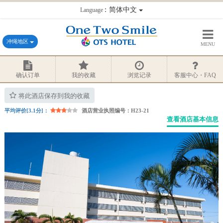
：简体中文
Language
冲绳地区
MENU
确认订单
我的收藏
浏览记录
客服中心・FAQ
将此酒店保存到我的收藏
平均评价[3.1分]：
酒店营业执照编号：H23-21
查看酒店基本信息