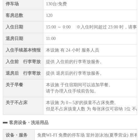
停车场
130台/免费
客房总数
120
入住日期
15:00 ～ 0:00 ※入住时间超过 23:00 时，
退房日期
11:00
入住手续基本情报
本设施 有 24 小时 服务人员
入住前 行李寄放
提供 入住前的行李寄放服务。
退房后 行李寄放
提供 退房后的行李寄放服务。
关于早餐
本设施 于住宿期间可以追加早餐。
请于办理入住手续前告知。
关于不占床
本设施 为 0～5岁的孩童不占床免费。
但是不占床孩童人数 为 每张床仅可容纳 1位 不
客房设备・洗浴用品
设备・服务
免費WI-FI 免费的停车场 室外游泳池(夏季营业) 