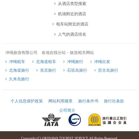
从酒店类型搜索
机场附近的酒店
电车站附近的酒店
人气的酒店排名
冲绳旅游有限公司 各地在线分站・旅游相关网站
冲绳租车
北海道租车
冲绳旅行
冲绳出发
北海道旅行
东京旅行
石垣岛旅行
宫古岛旅行
久米岛旅行
个人信息保护政策
网站利用规章
旅行条件书
旅行社条款
公司简介
Copyright (C) OKINAWA TOURIST SERVICE All Rights Reserved.