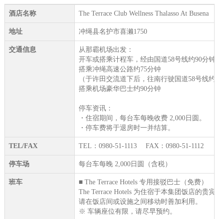
酒店名称
The Terrace Club Wellness Thalasso At Busena
地址
冲绳县名护市喜濑1750
交通信息
从那霸机场出发：
开车或搭乘计程车，经由国道58号线约90分钟
搭乘冲绳高速公路约75分钟
（于许田交流道下后，往南行驶国道58号线约5
搭乘机场豪华巴士约90分钟
停车资讯：
・住宿期间，每台车每晚收费 2,000日圆。
・停车费将于退房时一并结算。
TEL/FAX
TEL：0980-51-1113 FAX：0980-51-1112
停车场
每台车每晚 2,000日圆（含税）
班车
■ The Terrace Hotels 专用接驳巴士（免费）
The Terrace Hotels 为住宿于本集
请在饭店间或设施之间移动时善加利用。
※ 车辆座位有限，请尽早预约。