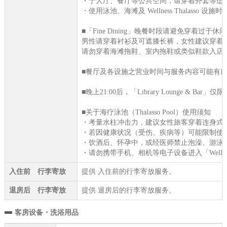
・于大厅、餐厅等公共空间，请穿着外套等适
・使用泳池、海滩及 Wellness Thalasso 设
■「Fine Dining」晚餐时段请避免穿着过于休
男性请穿着衬衫及可遮膝长裤，女性建议穿着
请勿穿着海滩拖鞋、室内拖鞋或类似鞋款入店
■餐厅及各设施之营业时间与服务内容可能有
■晚上21:00后，「Library Lounge & Bar
■关于海疗泳池（Thalasso Pool）使用须知
・考量水柱冲击力，建议女性旅客穿着连身式
・若因健康状况（受伤、疾病等）可能限制使
・饮酒后、怀孕中，或经医师禁止泡澡、游泳
・请勿携带手机、相机等电子设备进入「Wellness 
入住前 行李寄放
提供 入住前的行李寄放服务。
退房后 行李寄放
提供 退房后的行李寄放服务。
客房设备・洗浴用品