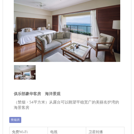
俱乐部豪华客房 海洋景观
（禁烟・54平方米）从露台可以眺望平稳宽广的美丽名护湾的
海景客房
禁烟房
免费Wi-Fi
电视
卫星转播