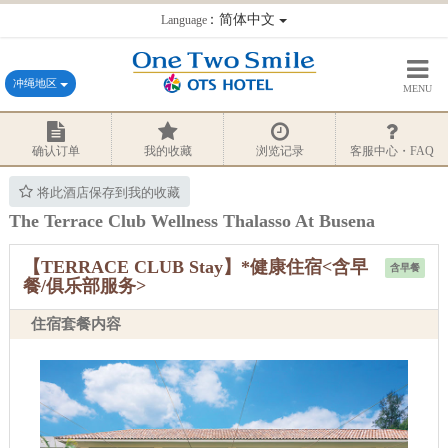
：简体中文
Language
冲绳地区
MENU
确认订单
我的收藏
浏览记录
客服中心・FAQ
将此酒店保存到我的收藏
The Terrace Club Wellness Thalasso At Busena
【TERRACE CLUB Stay】*健康住宿<含早
含早餐
餐/俱乐部服务>
住宿套餐内容