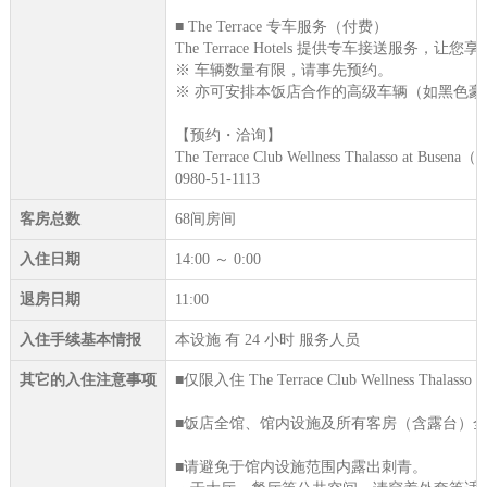
■ The Terrace 专车服务（付费）
The Terrace Hotels 提供专车接
※ 车辆数量有限，请事先预约。
※ 亦可安排本饭店合作的高级车辆（如黑色
【预约・洽询】
The Terrace Club Wellness Thalasso at Busen
0980-51-1113
客房总数
68间房间
入住日期
14:00 ～ 0:00
退房日期
11:00
入住手续基本情报
本设施 有 24 小时 服务人员
其它的入住注意事项
■仅限入住 The Terrace Club Wellness Thalasso
■饭店全馆、馆内设施及所有客房（含露台）
■请避免于馆内设施范围内露出刺青。