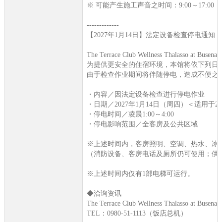
※ 可能产生施工声音之时间：9:00～17:00
-------------
【2027年1月14日】法定设备检查停电通知
The Terrace Club Wellness Thalas
为提供更安全的住宿环境，本馆将依下列日
由于检查作业期间将伴随停电，造成不便之
・内容／因法定设备检查进行停电作业
・日期／2027年1月14日（周四）＜适用于2
・停电时间／凌晨1:00～4:00
・停电影响范围／全客房及公共区域
※上述时间内，客房照明、空调、热水、冰箱
（消防设备、客房电话及厕所仍可使用；供
※上述时间内仅有1部电梯可运行。
◆洽询资讯
The Terrace Club Wellness Thalasso at Busena
TEL：0980-51-1113（饭店总机）