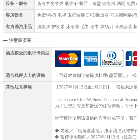
设备・服务
所有客房禁煙 桑拿浴 餐厅・食堂 健身房 酒吧 免費WI
客房设备
免费Wi-Fi 电视 卫星转播 DVD播放器 可连接网络(
客房洗浴用品
洗发水 护发素 沐浴露 毛巾 浴巾 剃须刀 牙刷套装 梳
注意事项等
酒店接受的银行卡类型
适合残疾人士的设施
・可针对食物过敏提供料理(需要预订)・残
其他注意事项
【2027年1月12日至1月21日】「塔拉索泳
The Terrace Club Wellness Thalas
为了让您拥有更加舒适的住宿体验，将于下
对于预计使用该设施的宾客造成不便，我们
◆ 内容／「塔拉索泳池」排水清洁及维护作
◆ 暂停使用期间／2027年1月12日（星期二