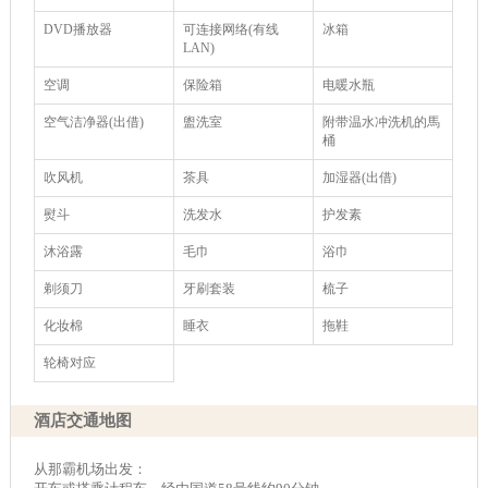
DVD播放器
可连接网络(有线
冰箱
LAN)
空调
保险箱
电暖水瓶
空气洁净器(出借)
盥洗室
附带温水冲洗机的馬
桶
吹风机
茶具
加湿器(出借)
熨斗
洗发水
护发素
沐浴露
毛巾
浴巾
剃须刀
牙刷套装
梳子
化妆棉
睡衣
拖鞋
轮椅对应
酒店交通地图
从那霸机场出发：