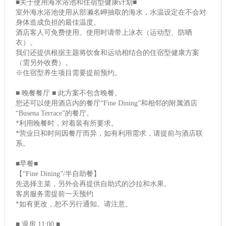
■关于使用海水浴池和住宿型健康计划■
室外海水浴池使用从部濑名岬抽取的海水，水温设定在不会对
身体造成负担的最佳温度。
酒店客人可免费使用。使用时请带上泳衣（运动型、防晒
衣）。
我们还提供根据主题将饮食和运动相结合的住宿型健康方案
（需另外收费）。
※住宿型养生项目需要提前预约。
■ 晚餐餐厅 ■ 此方案不包含晚餐。
您还可以使用酒店内的餐厅“Fine Dining”和相邻的附属酒店
“Busena Terrace”的餐厅。
*利用晚餐时，对着装有所要求。
*营业日和时间因餐厅而异，如有利用需求，请提前与酒店联
系。
■早餐■
【“Fine Dining”/半自助餐】
先选择主菜，另外会再提供自助式的沙拉和水果。
客房服务需提前一天预约
*如有更改，恕不另行通知。请注意。
■ 退房 11:00 ■