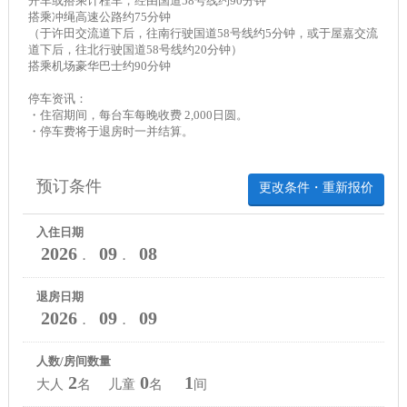
开车或搭乘计程车，经由国道58号线约90分钟
搭乘冲绳高速公路约75分钟
（于许田交流道下后，往南行驶国道58号线约5分钟，或于屋嘉交流
道下后，往北行驶国道58号线约20分钟）
搭乘机场豪华巴士约90分钟
停车资讯：
・住宿期间，每台车每晚收费 2,000日圆。
・停车费将于退房时一并结算。
预订条件
更改条件・重新报价
入住日期
2026
09
08
．
．
退房日期
2026
09
09
．
．
人数/房间数量
2
0
1
大人
名 儿童
名
间