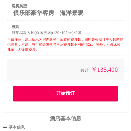
客房类型
俱乐部豪华客房 海洋景观
寝具
好莱坞双人床(双床拼床)(120×195cm)×2张
※请注意，以上所示为房内最多可放置的寝具数，届时是根据订单人数来提
供寝具，所以，有可能会发生与所示寝具数不同的情况。 另外，不占床位
儿童，无提供寝具。
￥135,400
共计
酒店基本信息
基本信息