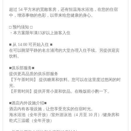
超过 54 平方米的宽敞客房，还有恒温海水浴池，在您的住宿
中，增添事物的色彩，以带来给您健康的身心。
□ 预约须知 □
・本方案限年满13岁以上旅客入住
■ 从 14:00 可开始入住 ■
在可以眺望平静的名古浦湾的大堂办理入住手续。另提供迎宾
饮料。
■俱乐部服务■
提供更高品质的俱乐部服务
【下午茶时间】 提供糖果和饮料。您可以在这里度过悠闲的时
光。
【开胃时间】提供开胃小菜和饮品。在晚饭前小酌一下。
■酒店内外设施介绍■
酒店内有各项设施，让您享受充实的住宿时光。
海水浴池（全年开放）/室外游泳池（4 月至 10 月）/健身房和
乾式三温暖（全年开放）