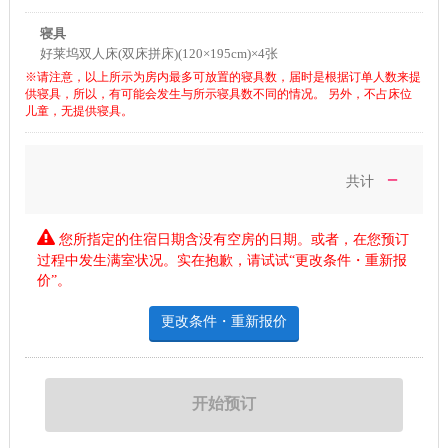
寝具
好莱坞双人床(双床拼床)(120×195cm)×4张
※请注意，以上所示为房内最多可放置的寝具数，届时是根据订单人数来提
供寝具，所以，有可能会发生与所示寝具数不同的情况。 另外，不占床位
儿童，无提供寝具。
－
共计
您所指定的住宿日期含没有空房的日期。或者，在您预订
过程中发生满室状况。实在抱歉，请试试“更改条件・重新报
价”。
更改条件・重新报价