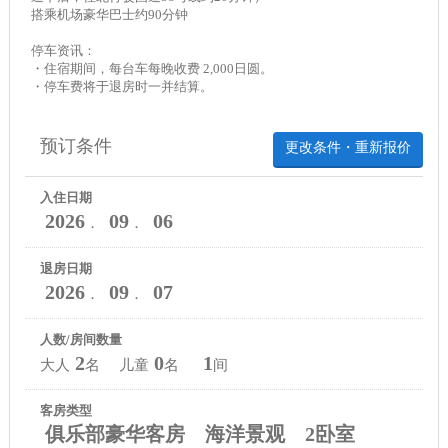
搭乘机场豪华巴士约90分钟
停车资讯：
・住宿期间，每台车每晚收费 2,000日圆。
・停车费将于退房时一并结算。
预订条件
更改条件・重新报价
入住日期
2026
09
06
．
．
退房日期
2026
09
07
．
．
人数/房间数量
2
0
1
大人
名 儿童
名
间
客房类型
俱乐部豪华客房 海洋景观 2卧室