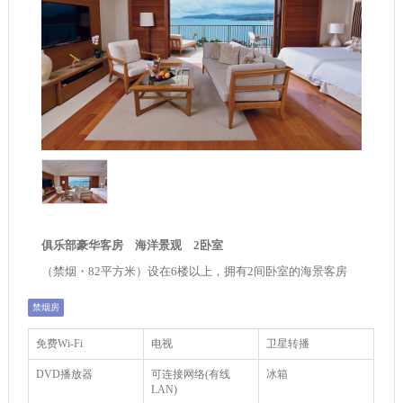
俱乐部豪华客房 海洋景观 2卧室
（禁烟・82平方米）设在6楼以上，拥有2间卧室的海景客房
禁烟房
免费Wi-Fi
电视
卫星转播
DVD播放器
可连接网络(有线
冰箱
LAN)