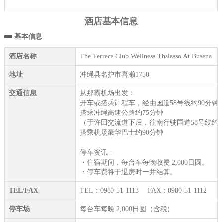
酒店基本信息
基本信息
酒店名称
The Terrace Club Wellness Thalasso At Busena
地址
冲绳县名护市喜濑1750
交通信息
从那霸机场出发：
开车或搭乘计程车，经由国道58号线约90分钟
搭乘冲绳高速公路约75分钟
（于许田交流道下后，往南行驶国道58号线约5
搭乘机场豪华巴士约90分钟
停车资讯：
・住宿期间，每台车每晚收费 2,000日圆。
・停车费将于退房时一并结算。
TEL/FAX
TEL：0980-51-1113 FAX：0980-51-1112
停车场
每台车每晚 2,000日圆（含税）