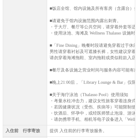
■饭店全馆、馆内设施及所有客房（含露台）
■请避免于馆内设施范围内露出刺青。
・于大厅、餐厅等公共空间，请穿着外套等适
・使用泳池、海滩及 Wellness Thalasso 设
■「Fine Dining」晚餐时段请避免穿着过于休
男性请穿着衬衫及可遮膝长裤，女性建议穿着
请勿穿着海滩拖鞋、室内拖鞋或类似鞋款入店
■餐厅及各设施之营业时间与服务内容可能有
■晚上21:00后，「Library Lounge & Bar
■关于海疗泳池（Thalasso Pool）使用须知
・考量水柱冲击力，建议女性旅客穿着连身式
・若因健康状况（受伤、疾病等）可能限制使
・饮酒后、怀孕中，或经医师禁止泡澡、游泳
・请勿携带手机、相机等电子设备进入「Wellness 
入住前 行李寄放
提供 入住前的行李寄放服务。