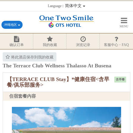
：简体中文
Language
冲绳地区
MENU
确认订单
我的收藏
浏览记录
客服中心・FAQ
将此酒店保存到我的收藏
The Terrace Club Wellness Thalasso At Busena
【TERRACE CLUB Stay】*健康住宿<含早
含早餐
餐/俱乐部服务>
住宿套餐内容