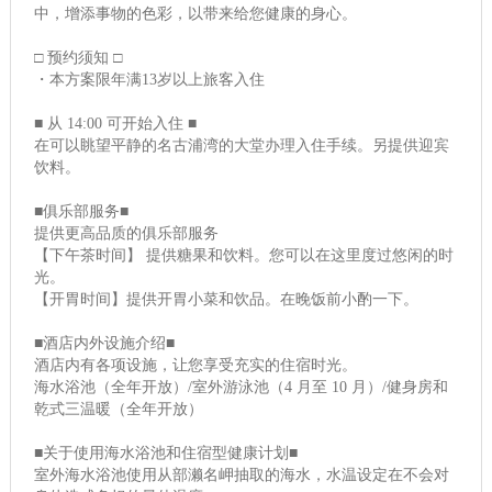
中，增添事物的色彩，以带来给您健康的身心。
□ 预约须知 □
・本方案限年满13岁以上旅客入住
■ 从 14:00 可开始入住 ■
在可以眺望平静的名古浦湾的大堂办理入住手续。另提供迎宾
饮料。
■俱乐部服务■
提供更高品质的俱乐部服务
【下午茶时间】 提供糖果和饮料。您可以在这里度过悠闲的时
光。
【开胃时间】提供开胃小菜和饮品。在晚饭前小酌一下。
■酒店内外设施介绍■
酒店内有各项设施，让您享受充实的住宿时光。
海水浴池（全年开放）/室外游泳池（4 月至 10 月）/健身房和
乾式三温暖（全年开放）
■关于使用海水浴池和住宿型健康计划■
室外海水浴池使用从部濑名岬抽取的海水，水温设定在不会对