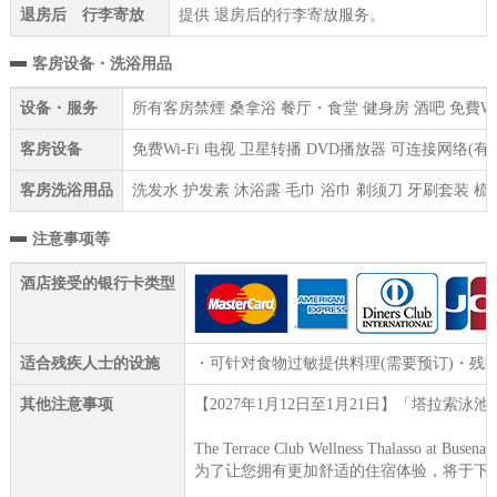
退房后 行李寄放
提供 退房后的行李寄放服务。
客房设备・洗浴用品
设备・服务
所有客房禁煙 桑拿浴 餐厅・食堂 健身房 酒吧 免費WI
客房设备
免费Wi-Fi 电视 卫星转播 DVD播放器 可连接网络(
客房洗浴用品
洗发水 护发素 沐浴露 毛巾 浴巾 剃须刀 牙刷套装 梳
注意事项等
酒店接受的银行卡类型
适合残疾人士的设施
・可针对食物过敏提供料理(需要预订)・残
其他注意事项
【2027年1月12日至1月21日】「塔拉索泳
The Terrace Club Wellness Thalas
为了让您拥有更加舒适的住宿体验，将于下