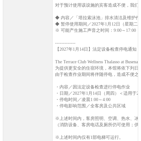
对于预计使用该设施的宾客造成不便，我们
◆ 内容／「塔拉索泳池」排水清洁及维护作
◆ 暂停使用期间／2027年1月12日（星期二
※ 可能产生施工声音之时间：9:00～17:00
-------------
【2027年1月14日】法定设备检查停电通知
The Terrace Club Wellness Thalas
为提供更安全的住宿环境，本馆将依下列日
由于检查作业期间将伴随停电，造成不便之
・内容／因法定设备检查进行停电作业
・日期／2027年1月14日（周四）＜适用于2
・停电时间／凌晨1:00～4:00
・停电影响范围／全客房及公共区域
※上述时间内，客房照明、空调、热水、冰箱
（消防设备、客房电话及厕所仍可使用；供
※上述时间内仅有1部电梯可运行。