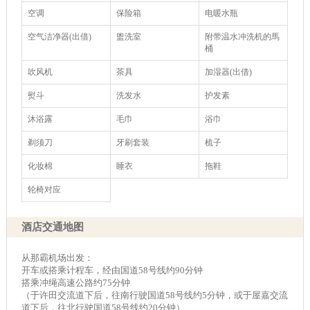
空调
保险箱
电暖水瓶
空气洁净器(出借)
盥洗室
附带温水冲洗机的馬
桶
吹风机
茶具
加湿器(出借)
熨斗
洗发水
护发素
沐浴露
毛巾
浴巾
剃须刀
牙刷套装
梳子
化妆棉
睡衣
拖鞋
轮椅对应
酒店交通地图
从那霸机场出发：
开车或搭乘计程车，经由国道58号线约90分钟
搭乘冲绳高速公路约75分钟
（于许田交流道下后，往南行驶国道58号线约5分钟，或于屋嘉交流
道下后，往北行驶国道58号线约20分钟）