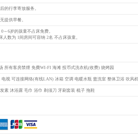
房后的行李寄放服务。
并无提供早餐。
为 0～6岁的孩童不占床免费。
床人数为 1间房间可容纳 2名 不占床孩童。
 所有客房禁煙 免費WI-FI 海滩 投币式洗衣机(收费) 烧烤园
Fi 电视 可连接网络(有线LAN) 冰箱 空调 电暖水瓶 盥洗室 整体卫浴 吹风
发素 沐浴露 毛巾 浴巾 剃须刀 牙刷套装 梳子 拖鞋