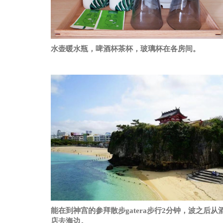
水壶暖水瓶，啤酒杯茶杯，玻璃杯在各房间。
能在到神宫的参拜散步gatera步行2分钟，波之后从
店去海边。