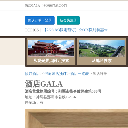
酒店GALA - 冲绳预订酒店OTS
确认订单・登录
新会员注册
【7/28-8/3限定预订】☆OTS限时特惠☆
TOPICS｜
从观光景点附近搜索
从地区搜索
预订酒店
冲绳 酒店预订
酒店一览表
酒店详细
酒店GALA
酒店营业执照编号：那覇市指令健保生第500号
地址：冲绳县那霸市若狭1-21-6
停车场：有