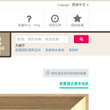
：简体中文
Language
客服中心・FAQ
浏览记录
我的收藏
关键字
酒店
那霸国际通商店街
美丽海水族馆
美国村
名
将此酒店保存到我的收藏
查看酒店基本信息