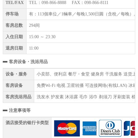
TEL/FAX
TEL：098-866-8888 FAX：098-866-8111
停车场
有：113個車位／1輛車／每晚1,500日圓（含稅／每晚
客房总数
294间
入住日期
15:00 ～ 23:30
退房日期
11:00
客房设备・洗浴用品
设备・服务
小卖部、便利店 餐厅・食堂 健身房 干洗服务 送货上门服
客房设备
免费Wi-Fi 电视 卫星转播 可连接网络(有线LAN) 
客房洗浴用品
洗发水 护发素 沐浴露 毛巾 浴巾 剃须刀 牙刷套装 梳
注意事项等
酒店接受的银行卡类型