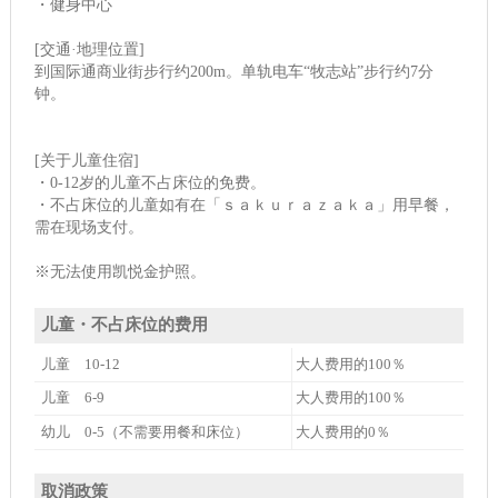
・健身中心
[交通·地理位置]
到国际通商业街步行约200m。单轨电车“牧志站”步行约7分
钟。
[关于儿童住宿]
・0-12岁的儿童不占床位的免费。
・不占床位的儿童如有在「ｓａｋｕｒａｚａｋａ」用早餐，
需在现场支付。
※无法使用凯悦金护照。
儿童・不占床位的费用
儿童 10-12
大人费用的100％
儿童 6-9
大人费用的100％
幼儿 0-5（不需要用餐和床位）
大人费用的0％
取消政策