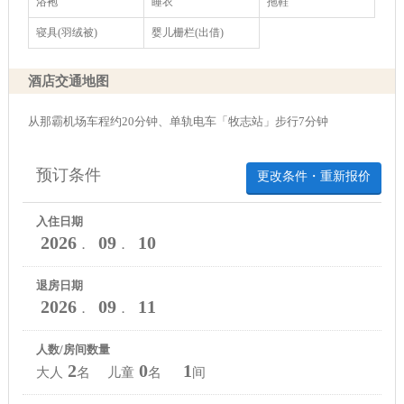
浴袍
睡衣
拖鞋
寝具(羽绒被)
婴儿栅栏(出借)
酒店交通地图
从那霸机场车程约20分钟、单轨电车「牧志站」步行7分钟
预订条件
更改条件・重新报价
入住日期
2026
09
10
．
．
退房日期
2026
09
11
．
．
人数/房间数量
2
0
1
大人
名 儿童
名
间