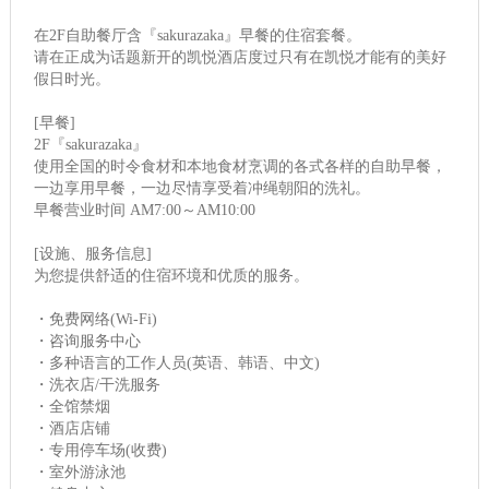
在2F自助餐厅含『sakurazaka』早餐的住宿套餐。
请在正成为话题新开的凯悦酒店度过只有在凯悦才能有的美好
假日时光。
[早餐]
2F『sakurazaka』
使用全国的时令食材和本地食材烹调的各式各样的自助早餐，
一边享用早餐，一边尽情享受着冲绳朝阳的洗礼。
早餐营业时间 AM7:00～AM10:00
[设施、服务信息]
为您提供舒适的住宿环境和优质的服务。
・免费网络(Wi-Fi)
・咨询服务中心
・多种语言的工作人员(英语、韩语、中文)
・洗衣店/干洗服务
・全馆禁烟
・酒店店铺
・专用停车场(收费)
・室外游泳池