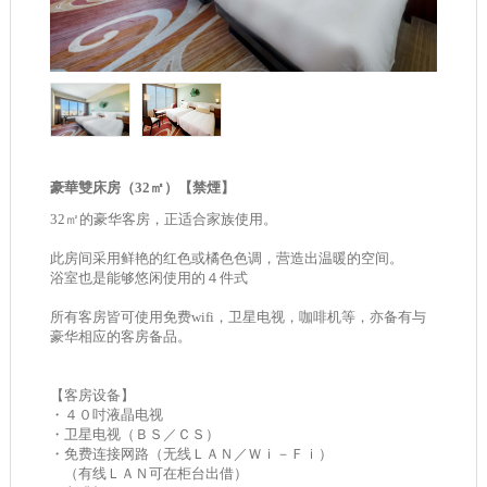
豪華雙床房（32㎡）【禁煙】
32㎡的豪华客房，正适合家族使用。
此房间采用鲜艳的红色或橘色色调，营造出温暖的空间。
浴室也是能够悠闲使用的４件式
所有客房皆可使用免费wifi，卫星电视，咖啡机等，亦备有与
豪华相应的客房备品。
【客房设备】
・４０吋液晶电视
・卫星电视（ＢＳ／ＣＳ）
・免费连接网路（无线ＬＡＮ／Ｗｉ－Ｆｉ）
（有线ＬＡＮ可在柜台出借）