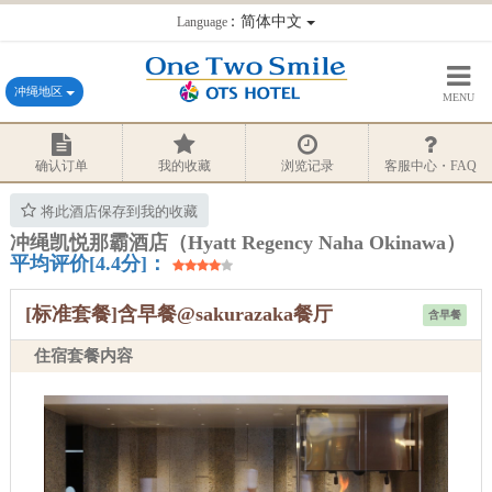
：简体中文
Language
冲绳地区
MENU
确认订单
我的收藏
浏览记录
客服中心・FAQ
将此酒店保存到我的收藏
冲绳凯悦那霸酒店（Hyatt Regency Naha Okinawa）
平均评价[4.4分]：
[标准套餐]含早餐@sakurazaka餐厅
含早餐
住宿套餐内容