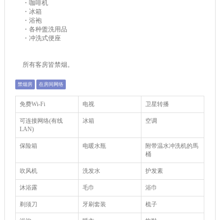
・咖啡机
・冰箱
・浴袍
・各种盥洗用品
・冲洗式便座
所有客房皆禁烟。
禁烟房
在房间网络
免费Wi-Fi
电视
卫星转播
可连接网络(有线
冰箱
空调
LAN)
保险箱
电暖水瓶
附带温水冲洗机的馬
桶
吹风机
洗发水
护发素
沐浴露
毛巾
浴巾
剃须刀
牙刷套装
梳子