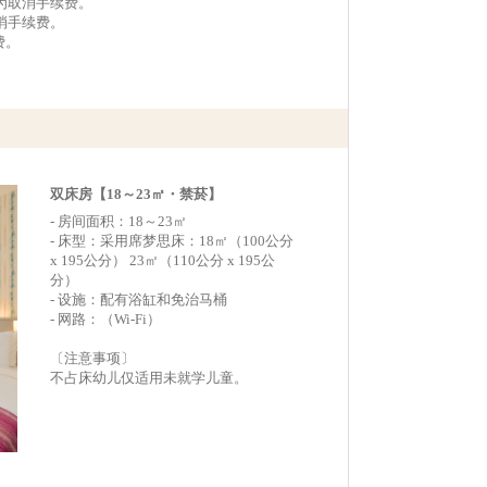
作为取消手续费。
取消手续费。
费。
双床房【18～23㎡・禁菸】
- 房间面积：18～23㎡
- 床型：采用席梦思床：18㎡（100公分
x 195公分） 23㎡（110公分 x 195公
分）
- 设施：配有浴缸和免治马桶
- 网路：（Wi-Fi）
〔注意事项〕
不占床幼儿仅适用未就学儿童。