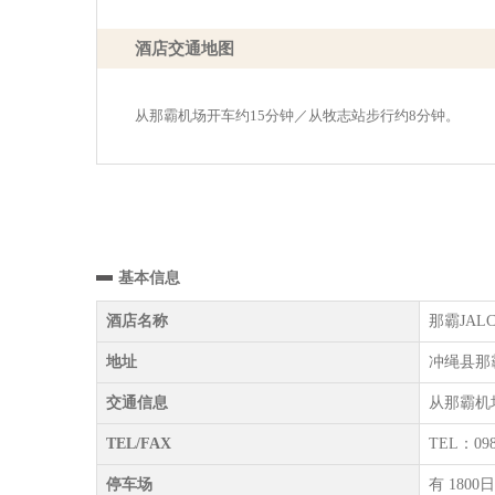
酒店交通地图
从那霸机场开车约15分钟／从牧志站步行约8分钟。
基本信息
酒店名称
那霸JALCIT
地址
冲绳县那霸
交通信息
从那霸机
TEL/FAX
TEL：098
停车场
有 1800