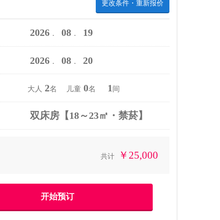
更改条件・重新报价
2026
08
19
．
．
2026
08
20
．
．
2
0
1
大人
名 儿童
名
间
双床房【18～23㎡・禁菸】
￥25,000
共计