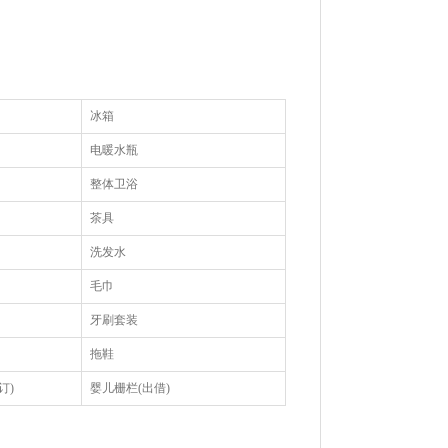
冰箱
电暖水瓶
整体卫浴
茶具
洗发水
毛巾
牙刷套装
拖鞋
订)
婴儿栅栏(出借)