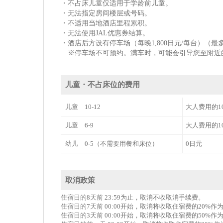
・不占床儿童仅适用于学龄前儿童。
・无法指定房间楼层或号码。
・不适用当地酒店里程累积。
・无法使用JAL优惠券结算。
・酒店后方设有停车场（每晚1,800日元/每台）（最多
※停车场不可预约。满车时，可能会引导您至附近
儿童・不占床位的费用
儿童 10-12
大人费用的1
儿童 6-9
大人费用的1
幼儿 0-5（不需要用餐和床位）
0日元
取消政策
住宿日的8天前 23:59为止，取消不收取消手续费。
住宿日的7天前 00:00开始，取消将收取住宿费的20%
住宿日的3天前 00:00开始，取消将收取住宿费的50%