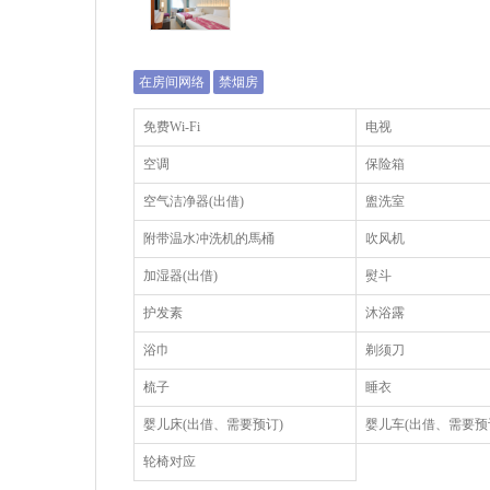
在房间网络
禁烟房
免费Wi-Fi
电视
空调
保险箱
空气洁净器(出借)
盥洗室
附带温水冲洗机的馬桶
吹风机
加湿器(出借)
熨斗
护发素
沐浴露
浴巾
剃须刀
梳子
睡衣
婴儿床(出借、需要预订)
婴儿车(出借、需要预
轮椅对应