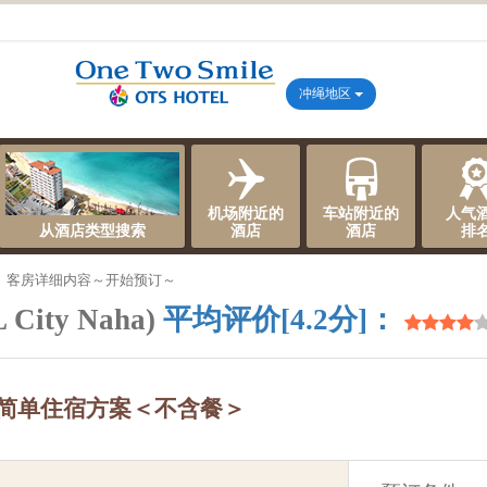
冲绳地区
机场附近的
车站附近的
人气
从酒店类型搜索
酒店
酒店
排
、客房详细内容～开始预订～
City Naha)
平均评价[4.2分]：
饭店 简单住宿方案＜不含餐＞