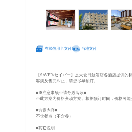
在线信用卡支付
当地支付
【SAVER/セイバー】是大仓日航酒店各酒店提供的
客满及售完即止，请您尽早预订。
■※注意事项※请务必阅读■
※此方案为价格变动方案。根据预订时间，价格可能
■方案内容■
不含餐点（不含餐）
■其它说明