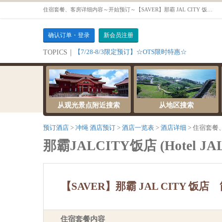
住宿套餐、客房详细内容～开始预订～【SAVER】那霸 JAL CITY 饭店 简单住宿方案＜不含餐＞【双床房【18～23㎡・禁菸】】
确认订单・登录
新会员注册
【7/28-8/3限定预订】☆OTS限时特惠☆
TOPICS｜
从观光景点附近搜索
从地区搜索
预订酒店
冲绳 酒店预订
酒店一览表
酒店详细
住宿套餐
那霸JALCITY饭店 (Hotel JAL 
【SAVER】那霸 JAL CITY 
住宿套餐内容