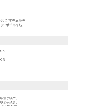
85台/依先后顺序）
的投币式停车场。
00％
00％
作为取消手续费。
作为取消手续费。