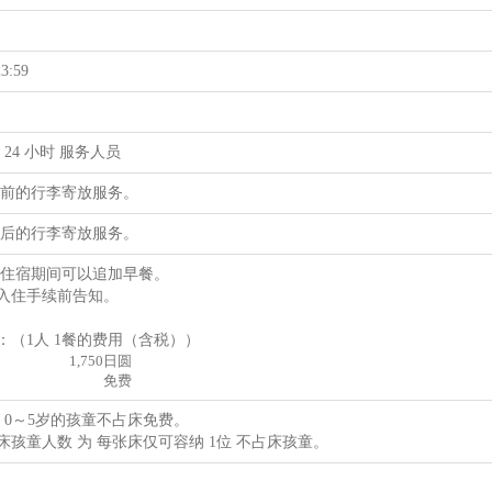
3:59
 24 小时 服务人员
住前的行李寄放服务。
房后的行李寄放服务。
于住宿期间可以追加早餐。
入住手续前告知。
：（1人 1餐的费用（含税））
1,750日圆
免费
为 0～5岁的孩童不占床免费。
床孩童人数 为 每张床仅可容纳 1位 不占床孩童。