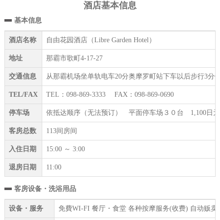
酒店基本信息
基本信息
酒店名称
自由花园酒店（Libre Garden Hotel）
地址
那霸市歌町4-17-27
交通信息
从那霸机场坐单轨电车20分奥摩罗町站下车以后步行3分钟
TEL/FAX
TEL：098-869-3333 FAX：098-869-0690
停车场
依抵达顺序（无法预订） 平面停车场３０台 1,100日元（
客房总数
113间房间
入住日期
15:00 ～ 3:00
退房日期
11:00
客房设备・洗浴用品
设备・服务
免費WI-FI 餐厅・食堂 各种按摩服务(收费) 自动贩