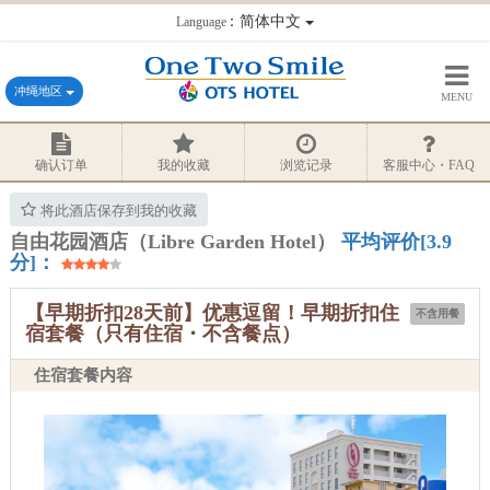
：简体中文
Language
冲绳地区
MENU
确认订单
我的收藏
浏览记录
客服中心・FAQ
将此酒店保存到我的收藏
自由花园酒店（Libre Garden Hotel）
平均评价[3.9
分]：
【早期折扣28天前】优惠逗留！早期折扣住
不含用餐
宿套餐（只有住宿・不含餐点）
住宿套餐内容