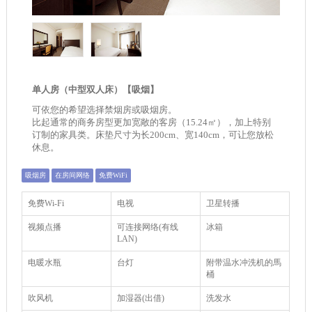
单人房（中型双人床）【吸烟】
可依您的希望选择禁烟房或吸烟房。
比起通常的商务房型更加宽敞的客房（15.24㎡），加上特别
订制的家具类。床垫尺寸为长200cm、宽140cm，可让您放松
休息。
吸烟房
在房间网络
免费WiFi
免费Wi-Fi
电视
卫星转播
视频点播
可连接网络(有线
冰箱
LAN)
电暖水瓶
台灯
附带温水冲洗机的馬
桶
吹风机
加湿器(出借)
洗发水