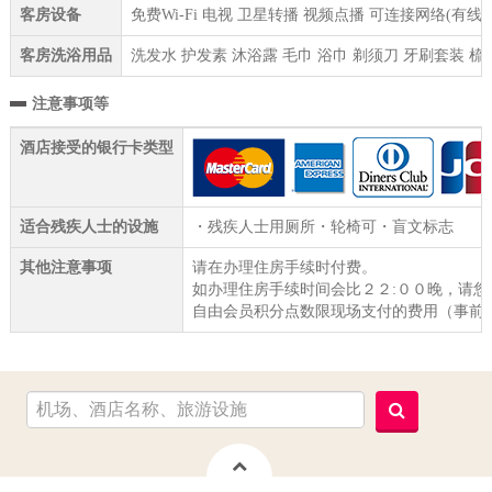
客房设备
免费Wi-Fi 电视 卫星转播 视频点播 可连接网络(有线
客房洗浴用品
洗发水 护发素 沐浴露 毛巾 浴巾 剃须刀 牙刷套装 梳
注意事项等
酒店接受的银行卡类型
适合残疾人士的设施
・残疾人士用厕所・轮椅可・盲文标志
其他注意事项
请在办理住房手续时付费。
如办理住房手续时间会比２２:００晚，请您
自由会员积分点数限现场支付的费用（事前