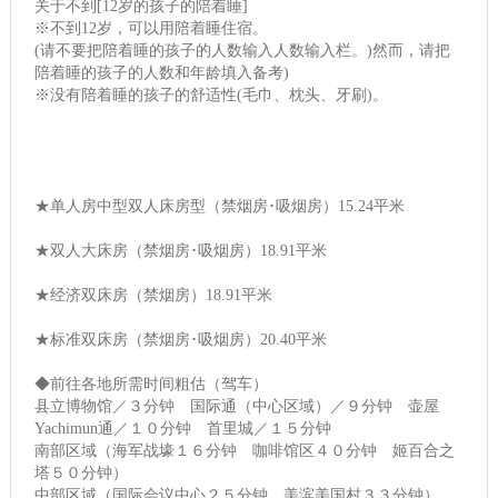
关于不到[12岁的孩子的陪着睡]
※不到12岁，可以用陪着睡住宿。
(请不要把陪着睡的孩子的人数输入人数输入栏。)然而，请把
陪着睡的孩子的人数和年龄填入备考)
※没有陪着睡的孩子的舒适性(毛巾、枕头、牙刷)。
★单人房中型双人床房型（禁烟房･吸烟房）15.24平米
★双人大床房（禁烟房･吸烟房）18.91平米
★经济双床房（禁烟房）18.91平米
★标准双床房（禁烟房･吸烟房）20.40平米
◆前往各地所需时间粗估（驾车）
县立博物馆／３分钟 国际通（中心区域）／９分钟 壶屋
Yachimun通／１０分钟 首里城／１５分钟
南部区域（海军战壕１６分钟 咖啡馆区４０分钟 姬百合之
塔５０分钟）
中部区域（国际会议中心２５分钟 美滨美国村３３分钟）