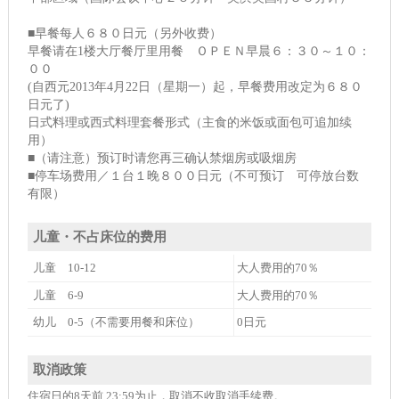
■早餐每人６８０日元（另外收费）
早餐请在1楼大厅餐厅里用餐 ＯＰＥＮ早晨６：３０～１０：
００
(自西元2013年4月22日（星期一）起，早餐费用改定为６８０
日元了)
日式料理或西式料理套餐形式（主食的米饭或面包可追加续
用）
■（请注意）预订时请您再三确认禁烟房或吸烟房
■停车场费用／１台１晚８００日元（不可预订 可停放台数
有限）
儿童・不占床位的费用
儿童 10-12
大人费用的70％
儿童 6-9
大人费用的70％
幼儿 0-5（不需要用餐和床位）
0日元
取消政策
住宿日的8天前 23:59为止，取消不收取消手续费。