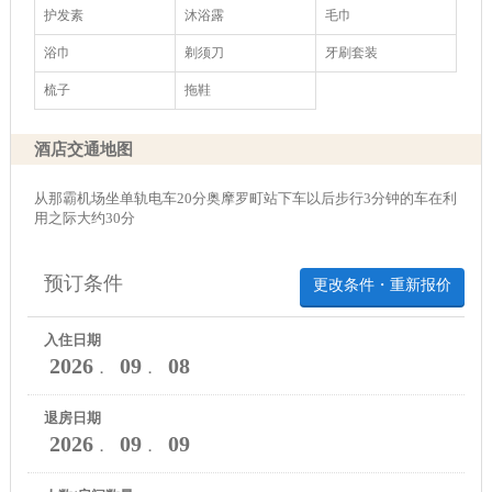
护发素
沐浴露
毛巾
浴巾
剃须刀
牙刷套装
梳子
拖鞋
酒店交通地图
从那霸机场坐单轨电车20分奥摩罗町站下车以后步行3分钟的车在利
用之际大约30分
预订条件
更改条件・重新报价
入住日期
2026
09
08
．
．
退房日期
2026
09
09
．
．