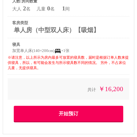
人数/房间数量
2
0
1
大人
名 儿童
名
间
客房类型
单人房（中型双人床）【吸烟】
寝具
加宽单人床(140×200cm)
×1张
※请注意，以上所示为房内最多可放置的寝具数，届时是根据订单人数来提
供寝具，所以，有可能会发生与所示寝具数不同的情况。 另外，不占床位
儿童，无提供寝具。
￥16,200
共计