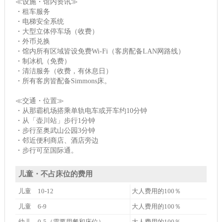
≪设施・馆内资讯≫
・租车服务
・电梯安全系统
・大型立体停车场（收费）
・外币兑换
・馆内所有区域皆设免费Wi-Fi（客房配备LAN网路线）
・制冰机（免费）
・清洁服务（收费，有休息日）
・所有客房皆配备Simmons床。
≪交通・位置≫
・从那霸机场搭乘单轨电车或开车约10分钟
・从「壶川站」步行1分钟
・步行至奥武山公园3分钟
・邻近便利商店、酒店旁边
・步行可至国际通。
儿童・不占床位的费用
儿童 10-12
大人费用的100％
儿童 6-9
大人费用的100％
幼儿 0-5（需要用餐和床位）
大人费用的100％