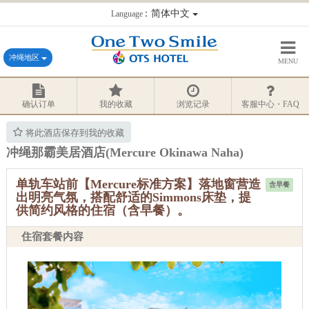
：简体中文
Language
冲绳地区
MENU
确认订单
我的收藏
浏览记录
客服中心・FAQ
将此酒店保存到我的收藏
冲绳那霸美居酒店(Mercure Okinawa Naha)
单轨车站前【Mercure标准方案】落地窗营造
含早餐
出明亮气氛，搭配舒适的Simmons床垫，提
供简约风格的住宿（含早餐）。
住宿套餐内容