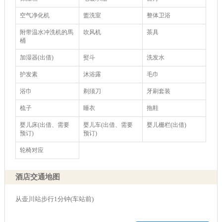
空气净化机
盥洗室
整体卫浴
附带温水冲洗机的馬
吹风机
茶具
桶
加湿器(出借)
熨斗
洗发水
护发素
沐浴露
毛巾
浴巾
剃须刀
牙刷套装
梳子
睡衣
拖鞋
婴儿床(出借、需要
婴儿车(出借、需要
婴儿栅栏(出借)
预订)
预订)
轮椅对应
酒店交通地图
从壶川站步行1分钟(车站前)