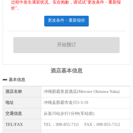
过程中发生满室状况。实在抱歉，请试试“更改条件・重新报
价”。
更改条件・重新报价
酒店基本信息
基本信息
酒店名称
冲绳那霸美居酒店(Mercure Okinawa Naha)
地址
冲绳县那霸市壶川3-3-19
交通信息
从壶川站步行1分钟(车站前)
TEL/FAX
TEL：098-855-7111 FAX：098-855-7112