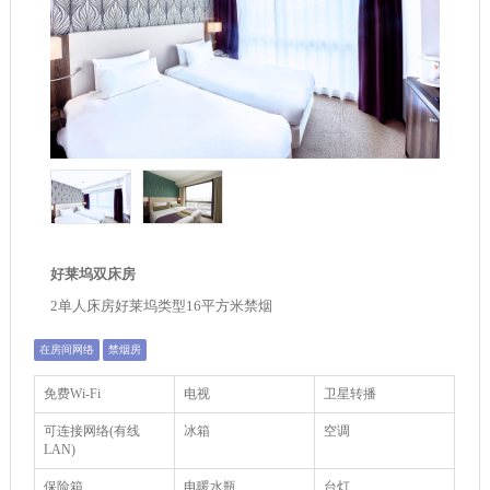
好莱坞双床房
2单人床房好莱坞类型16平方米禁烟
在房间网络
禁烟房
免费Wi-Fi
电视
卫星转播
可连接网络(有线
冰箱
空调
LAN)
保险箱
电暖水瓶
台灯