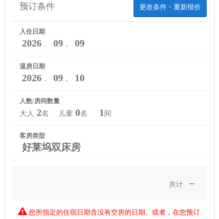
预订条件
更改条件・重新报价
入住日期
2026
09
09
．
．
退房日期
2026
09
10
．
．
人数/房间数量
2
0
1
大人
名 儿童
名
间
客房类型
好莱坞双床房
－
共计
您所指定的住宿日期含没有空房的日期。或者，在您预订