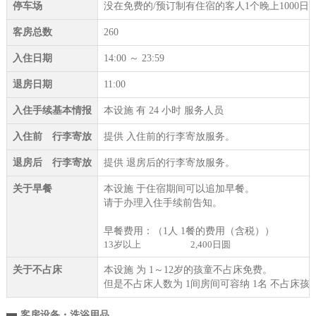
停车场
没在免费的/预订制有住宿的客人1个晚上1000日
客房总数
260
入住日期
14:00 ～ 23:59
退房日期
11:00
入住手续基本情报
本设施 有 24 小时 服务人员
入住前 行李寄放
提供 入住前的行李寄放服务。
退房后 行李寄放
提供 退房后的行李寄放服务。
关于早餐
本设施 于住宿期间可以追加早餐。
请于办理入住手续前告知。
早餐费用：（1人 1餐的费用（含税））
13岁以上
2,400日圆
关于不占床
本设施 为 1～12岁的孩童不占床免费。
但是不占床人数为 1间房间可容纳 1名 不占床孩
客房设备・洗浴用品