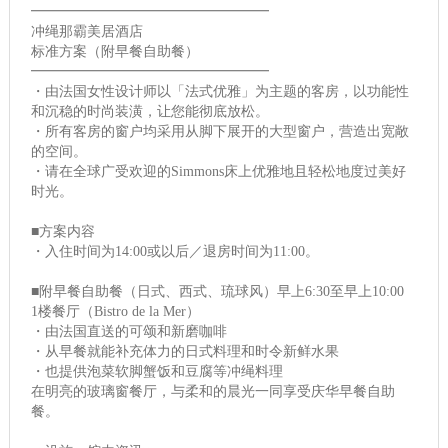
━━━━━━━━━━━━━━━━━
冲绳那霸美居酒店
标准方案（附早餐自助餐）
━━━━━━━━━━━━━━━━━
・由法国女性设计师以「法式优雅」为主题的客房，以功能性
和沉稳的时尚装潢，让您能彻底放松。
・所有客房的窗户均采用从脚下展开的大型窗户，营造出宽敞
的空间。
・请在全球广受欢迎的Simmons床上优雅地且轻松地度过美好
时光。
■方案内容
・入住时间为14:00或以后／退房时间为11:00。
■附早餐自助餐（日式、西式、琉球风）早上6:30至早上10:00
1楼餐厅（Bistro de la Mer）
・由法国直送的可颂和新磨咖啡
・从早餐就能补充体力的日式料理和时令新鲜水果
・也提供泡菜软脚蟹饭和豆腐等冲绳料理
在明亮的玻璃窗餐厅，与柔和的晨光一同享受庆华早餐自助
餐。