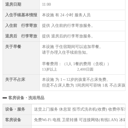
退房日期
11:00
入住手续基本情报
本设施 有 24 小时 服务人员
入住前 行李寄放
提供 入住前的行李寄放服务。
退房后 行李寄放
提供 退房后的行李寄放服务。
关于早餐
本设施 于住宿期间可以追加早餐。
请于办理入住手续前告知。
早餐费用：（1人 1餐的费用（含税））
13岁以上
2,400日圆
关于不占床
本设施 为 1～12岁的孩童不占床免费。
但是不占床人数为 1间房间可容纳 1名 不占床孩
客房设备・洗浴用品
设备・服务
送货上门服务 休息室 投币式洗衣机(收费) 收费停车场 
客房设备
免费Wi-Fi 电视 卫星转播 可连接网络(有线LAN)