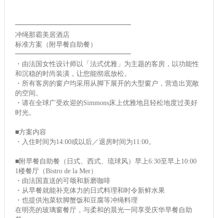
━━━━━━━━━━━━━━━━━
冲绳那霸美居酒店
标准方案（附早餐自助餐）
━━━━━━━━━━━━━━━━━
・由法国女性设计师以「法式优雅」为主题的客房，以功能性
和沉稳的时尚装潢，让您能彻底放松。
・所有客房的窗户均采用从脚下展开的大型窗户，营造出宽敞
的空间。
・请在全球广受欢迎的Simmons床上优雅地且轻松地度过美好
时光。
■方案内容
・入住时间为14:00或以后／退房时间为11:00。
■附早餐自助餐（日式、西式、琉球风）早上6:30至早上10:00
1楼餐厅（Bistro de la Mer）
・由法国直送的可颂和新磨咖啡
・从早餐就能补充体力的日式料理和时令新鲜水果
・也提供泡菜软脚蟹饭和豆腐等冲绳料理
在明亮的玻璃窗餐厅，与柔和的晨光一同享受庆华早餐自助