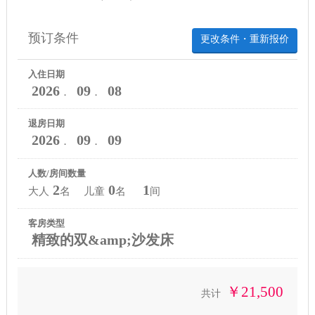
预订条件
更改条件・重新报价
入住日期
2026
09
08
．
．
退房日期
2026
09
09
．
．
人数/房间数量
2
0
1
大人
名 儿童
名
间
客房类型
精致的双&amp;沙发床
￥21,500
共计