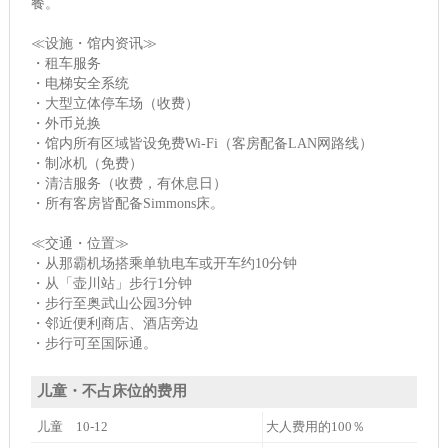
餐。
≪设施・馆内资讯≫
・租车服务
・电梯安全系统
・大型立体停车场（收费）
・外币兑换
・馆内所有区域皆设免费Wi-Fi（客房配备LAN网路线）
・制冰机（免费）
・清洁服务（收费，有休息日）
・所有客房皆配备Simmons床。
≪交通・位置≫
・从那霸机场搭乘单轨电车或开车约10分钟
・从「壶川站」步行1分钟
・步行至奥武山公园3分钟
・邻近便利商店、酒店旁边
・步行可至国际通。
儿童・不占床位的费用
儿童 10-12
大人费用的100％