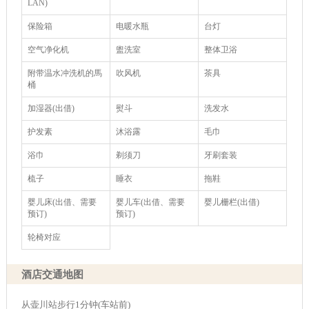
LAN)
保险箱
电暖水瓶
台灯
空气净化机
盥洗室
整体卫浴
附带温水冲洗机的馬
吹风机
茶具
桶
加湿器(出借)
熨斗
洗发水
护发素
沐浴露
毛巾
浴巾
剃须刀
牙刷套装
梳子
睡衣
拖鞋
婴儿床(出借、需要
婴儿车(出借、需要
婴儿栅栏(出借)
预订)
预订)
轮椅对应
酒店交通地图
从壶川站步行1分钟(车站前)