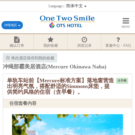
：简体中文
Language
冲绳地区
MENU
确认订单
我的收藏
浏览记录
客服中心・FAQ
将此酒店保存到我的收藏
冲绳那霸美居酒店(Mercure Okinawa Naha)
单轨车站前【Mercure标准方案】落地窗营造
含早餐
出明亮气氛，搭配舒适的Simmons床垫，提
供简约风格的住宿（含早餐）。
住宿套餐内容