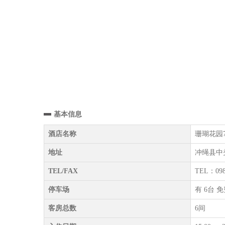
基本信息
酒店名称
珊瑚花园7泳池
地址
冲绳县中头
TEL/FAX
TEL：098
停车场
有 6台 
客房总数
6间