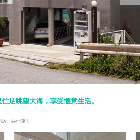
里伫足眺望大海，享受惬意生活。
1间房，共计6间。