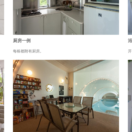
厨房一例
每栋都附有厨房。
开