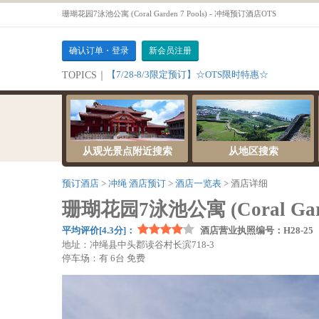
珊瑚花园7泳池公寓 (Coral Garden 7 Pools) - 冲绳预订酒店OTS
确认订单・登录
新会员注册
【7/28-8/3限定预订】☆OTS限时特惠☆
TOPICS｜
从观光景点附近搜索
从地区搜索
预订酒店
冲绳 酒店预订
酒店一览表
酒店详细
珊瑚花园7泳池公寓 (Coral Garde
平均评价[4.3分]：
酒店营业执照编号：H28-25
地址：冲绳县中头郡读谷村长滨718-3
停车场：有 6台 免费