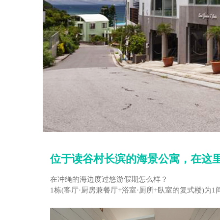
位于读谷村长滨的海景公寓，在这
在冲绳的海边度过悠游假期怎么样？
1栋(客厅·厨房兼餐厅+浴室·厕所+臥室的复式楼)为