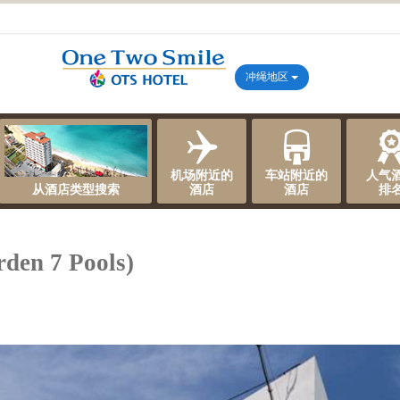
冲绳地区
机场附近的
车站附近的
人气
从酒店类型搜索
酒店
酒店
排
n 7 Pools)