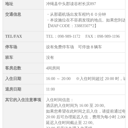
地址
冲绳县中头郡读谷村长滨897
交通信息
・从那霸机场出发车程约６０分钟
・本设施位在不容易发现的地点。如果您到达
【MAP CODE：33883507*2】
TEL/FAX
TEL：098-989-1172 FAX：098-989-1196
停车场
设有免费停车场 可停放８辆车
班车
没有
客房总数
4间房间
入住日期
16:00 ～ 20:00 ※入住时间超过 20:00 
退房日期
11:00
其它的入住注意事项
入住时间信息：
酒店的入住时间为 16:00 至 20:00。
如果您希望在此时间之后入住，请提前通过电
20:00 后可办理延迟入住，费用为每小时 2,0
延迟入住时间截止至 22:00。