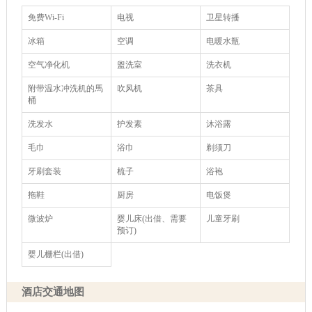
免费Wi-Fi
电视
卫星转播
冰箱
空调
电暖水瓶
空气净化机
盥洗室
洗衣机
附带温水冲洗机的馬
吹风机
茶具
桶
洗发水
护发素
沐浴露
毛巾
浴巾
剃须刀
牙刷套装
梳子
浴袍
拖鞋
厨房
电饭煲
微波炉
婴儿床(出借、需要
儿童牙刷
预订)
婴儿栅栏(出借)
酒店交通地图