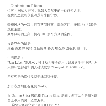
～Condominium T-Room～
仅有 4 间私人房间，犹如大自然中的一处静谧之地
在房间里就能享受海景带来的宁静。
豪华风格的公寓，拥有两间卧室、豪华客厅、按摩浴缸和海景
观景浴缸。
豪华风格的公寓，拥有 100 多平方米的空间。
设备齐全的厨房
冰箱 微波炉 烤箱 烹饪用具 餐具 电饭煲 洗碗机 烘干机
生活用品：
“Jam Label ”洗发水，可让幼儿安全使用，以及诞生于冲绳、对
人和环境都温和的无硅洗发水 “Umiyu-UMIASHIBI-”。
所有客房均提供免费无线网络连接。
所有客房均配备免费 Wi-Fi。
在 Umi no Shisa 房间和 Tida no Shisa 房间，您可以在房间的露
台上享用烧烤，欣赏海景。
(烧烤设备租赁费：8,000 日元/个）。