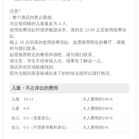
注意*
- 整个酒店内禁止吸烟。
与父母同睡的儿童最多为 4 人。
使用按摩浴缸时请穿戴游泳衣。请勿在 22:00 之后使用按摩浴
缸。
晚上 10 点后请勿使用按摩浴缸。如需推荐附近的餐厅，请随
时与我们联系。
如需推荐附近的餐馆和酒吧，请与我们联系。
请注意，学生不得单独入住。请事先了解这一点。
酒店所在区域较难找到。
因为当能到座喜味城址来了的时候去接所以请打电话。
儿童・不占床位的费用
儿童 10-12
大人费用的100％
儿童 6-9
大人费用的100％
幼儿 0-5（需要床位）
大人费用的100％
幼儿 0-5（不需要用餐和床位）
大人费用的0％