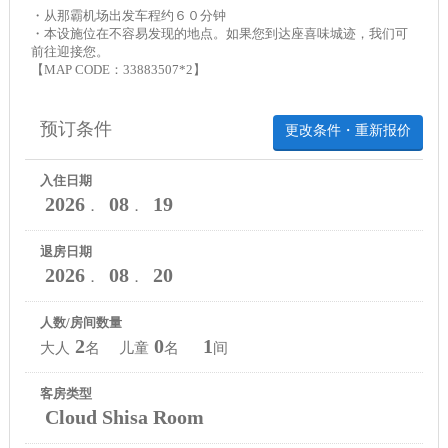
・从那霸机场出发车程约６０分钟
・本设施位在不容易发现的地点。如果您到达座喜味城迹，我们可
前往迎接您。
【MAP CODE：33883507*2】
预订条件
更改条件・重新报价
入住日期
2026
08
19
．
．
退房日期
2026
08
20
．
．
人数/房间数量
2
0
1
大人
名 儿童
名
间
客房类型
Cloud Shisa Room