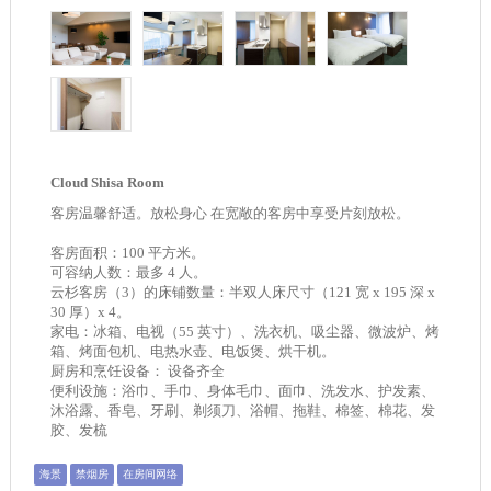
Cloud Shisa Room
客房温馨舒适。放松身心 在宽敞的客房中享受片刻放松。
客房面积：100 平方米。
可容纳人数：最多 4 人。
云杉客房（3）的床铺数量：半双人床尺寸（121 宽 x 195 深 x
30 厚）x 4。
家电：冰箱、电视（55 英寸）、洗衣机、吸尘器、微波炉、烤
箱、烤面包机、电热水壶、电饭煲、烘干机。
厨房和烹饪设备： 设备齐全
便利设施：浴巾、手巾、身体毛巾、面巾、洗发水、护发素、
沐浴露、香皂、牙刷、剃须刀、浴帽、拖鞋、棉签、棉花、发
胶、发梳
海景
禁烟房
在房间网络