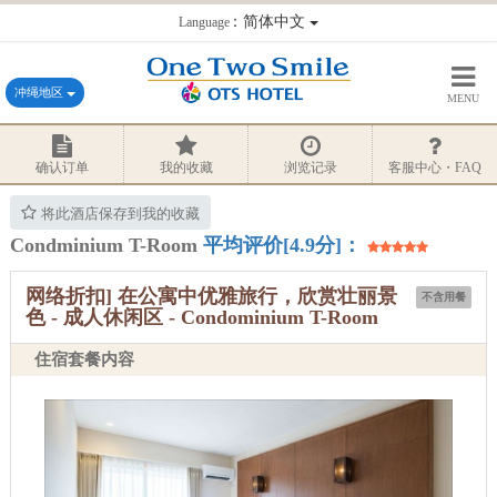
：简体中文
Language
冲绳地区
MENU
确认订单
我的收藏
浏览记录
客服中心・FAQ
将此酒店保存到我的收藏
Condminium T-Room
平均评价[4.9分]：
网络折扣] 在公寓中优雅旅行，欣赏壮丽景
不含用餐
色 - 成人休闲区 - Condominium T-Room
住宿套餐内容