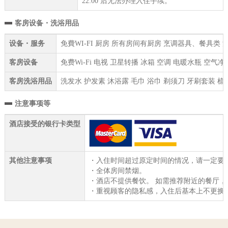
22:00 后无法办理入住手续。
客房设备・洗浴用品
设备・服务
免費WI-FI 厨房 所有房间有厨房 烹调器具、餐具类
客房设备
免费Wi-Fi 电视 卫星转播 冰箱 空调 电暖水瓶 空
客房洗浴用品
洗发水 护发素 沐浴露 毛巾 浴巾 剃须刀 牙刷套装 梳
注意事项等
酒店接受的银行卡类型
其他注意事项
・入住时间超过原定时间的情况，请一定要
・全体房间禁烟。
・酒店不提供餐饮。 如需推荐附近的餐厅
・重视顾客的隐私感，入住后基本上不更换