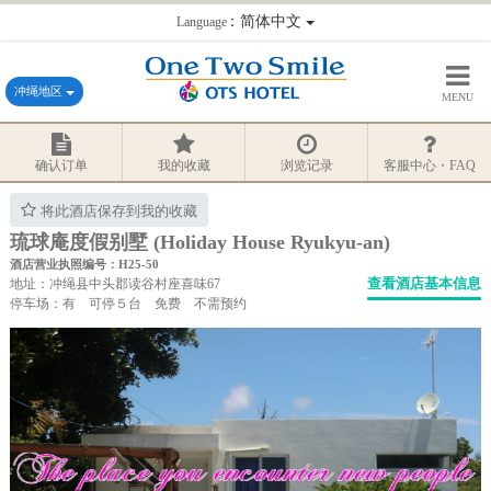
：简体中文
Language
冲绳地区
MENU
确认订单
我的收藏
浏览记录
客服中心・FAQ
将此酒店保存到我的收藏
琉球庵度假别墅 (Holiday House Ryukyu-an)
酒店营业执照编号：H25-50
查看酒店基本信息
地址：冲绳县中头郡读谷村座喜味67
停车场：有 可停５台 免费 不需预约