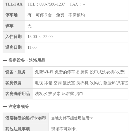
TEL/FAX
TEL：090-7586-1237 FAX： -
停车场
有 可停５台 免费 不需预约
班车
无
入住日期
15:00 ～ 22:00
退房日期
11:00
客房设备・洗浴用品
设备・服务
免費WI-FI 免费的停车场 厨房 投币式洗衣机(收费)
客房设备
电视 冰箱 空调 盥洗室 洗衣机 吹风机 微波炉(共有空
客房洗浴用品
洗发水 护发素 沐浴露 浴巾
注意事项等
当地支付不能使用信用卡
酒店接受的银行卡类型
其他注意事项
现场不可刷卡。