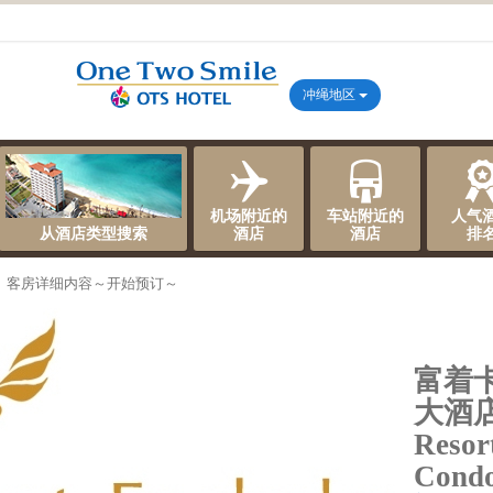
冲绳地区
机场附近的
车站附近的
人气
从酒店类型搜索
酒店
酒店
排
、客房详细内容～开始预订～
富着
大酒店 
Resor
Condo