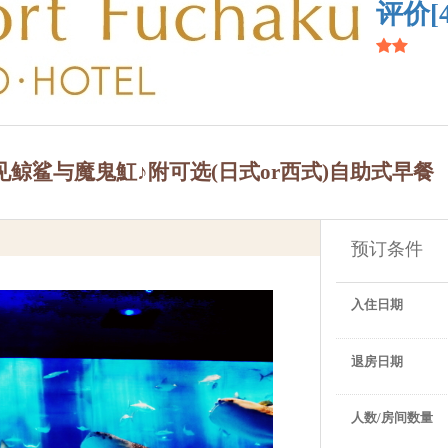
评价[4
鲸鲨与魔鬼魟♪附可选(日式or西式)自助式早餐
预订条件
入住日期
退房日期
人数/房间数量