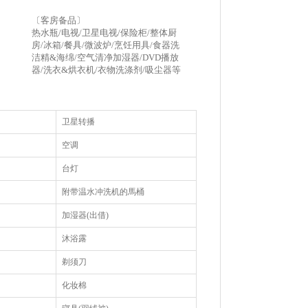
〔客房备品〕
热水瓶/电视/卫星电视/保险柜/整体厨
房/冰箱/餐具/微波炉/烹饪用具/食器洗
洁精&海绵/空气清净加湿器/DVD播放
器/洗衣&烘衣机/衣物洗涤剂/吸尘器等
卫星转播
空调
台灯
附带温水冲洗机的馬桶
加湿器(出借)
沐浴露
剃须刀
化妆棉