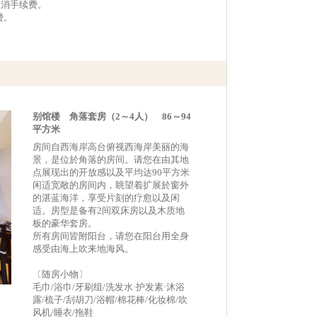
取消手续费。
费。
别馆楼 角落套房（2～4人） 86～94
平方米
房间自西海岸高台俯视西海岸美丽的海
景，是位於角落的房间。请您在由其地
点展现出的开放感以及平均达90平方米
闲适宽敞的房间内，眺望着扩展於窗外
的湛蓝海洋，享受片刻的疗愈以及闲
适。房型是备有2间双床房以及木质地
板的豪华套房。
所有房间皆附阳台，请您在阳台用全身
感受由海上吹来地海风。
〔随房小物〕
毛巾/浴巾/牙刷组/洗发水·护发素·沐浴
露/梳子/刮胡刀/浴帽/棉花棒/化妆棉/吹
风机/睡衣/拖鞋