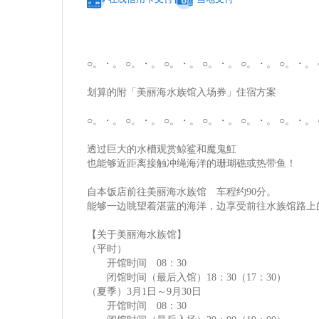
○。・。 ○。・。 ○。・。 ○。・。 ○。・。 ○。・。 
划算的附「美丽海水族馆入场券」住宿方案
○。・。 ○。・。 ○。・。 ○。・。 ○。・。 ○。・。 
透过巨大的水槽观赏鲸鲨和魔鬼魟
也能够近距离接触冲绳海洋的珊瑚礁或热带鱼！
自本饭店前往美丽海水族馆 车程约90分。
能够一边眺望着湛蓝的海洋，边享受前往水族馆路上
【关于美丽海水族馆】
（平时）
开馆时间 08：30
闭馆时间（最后入馆）18：30（17：30）
（夏季）3月1日～9月30日
开馆时间 08：30