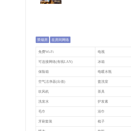
禁烟房
在房间网络
免费Wi-Fi
电视
可连接网络(有线LAN)
冰箱
保险箱
电暖水瓶
空气洁净器(出借)
盥洗室
吹风机
茶具
洗发水
护发素
毛巾
浴巾
牙刷套装
梳子