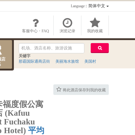
：简体中文
Language
客服中心・FAQ
浏览记录
我的收藏
关键字
酒店
那霸国际通商店街
美丽海水族馆
美国村
名
将此酒店保存到我的收藏
卡福度假公寓
(Kafuu
t Fuchaku
 Hotel)
平均