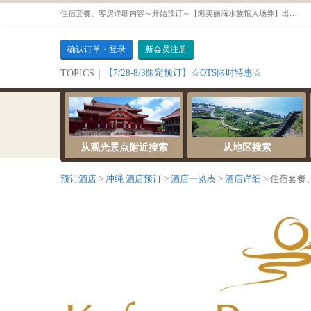
住宿套餐、客房详细内容～开始预订～【附美丽海水族馆入场券】出发去见鲸鲨与魔鬼魟♪附可选(日式or西式)自助式早餐【别馆楼 角落套房（2～4人） 86～94平方米】
确认订单・登录
新会员注册
【7/28-8/3限定预订】☆OTS限时特惠☆
TOPICS｜
从观光景点附近搜索
从地区搜索
预订酒店
冲绳 酒店预订
酒店一览表
酒店详细
住宿套餐