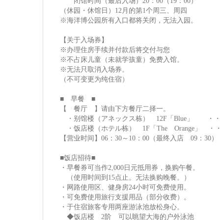
闭馆时间（最后入场）20：00（19：00）
（休园・休馆日）12月的第1个周三、周四
※海洋博公园所有入口都将关闭，无法入园。
【关于入场券】
※办理住房手续并付款后将交付与您
※不占床儿童（未就学孩童）免费入馆。
※无法只取消入场券。
（不可变更为纯住宿）
■ 早餐 ■
【 餐厅 】请由下方餐厅二择一。
・别馆楼（アネックス栋） 12F「Blue」 ・
・饭店楼（ホテル栋） 1F「The Orange」 
【营业时间】06：30～10：00（最终入店 09：30）
■饭店招待■
・早餐券可当作2,000日元抵用券，换购午餐。
（使用时间到15点止。无法换购晚餐。）
・网路使用区、健身房24小时可免费使用。
・可免费使用旅行支援用品（部分收费）。
・于住宿旅客专用两座游泳池放松身心。
◆饭店楼 2阶 可以眺望大海的户外泳池