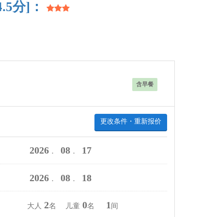
.5分]：
含早餐
更改条件・重新报价
2026
08
17
．
．
2026
08
18
．
．
2
0
1
大人
名 儿童
名
间