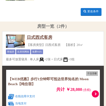
更改条件
房型一览（2件）
日式西式客房
【客房类型】日西式客房 【面积】20㎡
禁烟房
在房间网络
免费WiFi
最多可放置寝具
:
单人床
×2张 +
日式床
×3组
不含用餐
【WEB优惠】步行1分钟即可抵达世界知名的 Moon
Beach【纯住宿】
共计 ￥28,080
(含税)
在线信用卡支付
当地支付