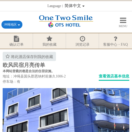
：简体中文
Language
冲绳地区
MENU
确认订单
我的收藏
浏览记录
客服中心・FAQ
将此酒店保存到我的收藏
欧风民宿月亮传单
本网站登载的都是合法的住宿设施。
查看酒店基本信息
地址：冲绳县国头郡恩纳村前兼久1006-2
停车场：有