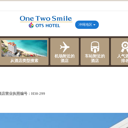
冲绳地区
机场附近的
车站附近的
人气
从酒店类型搜索
酒店
酒店
排
酒店营业执照编号：H30-299