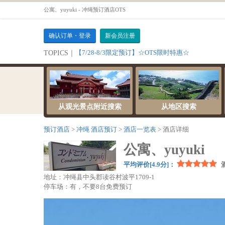
公寓、yuyuki - 冲绳预订酒店OTS
确认订单・登录
新会员注册
【7/28-8/3限定预订】☆OTS限时特惠☆
TOPICS｜
从观光景点附近搜索
从地区搜索
预订酒店
冲绳 酒店预订
酒店一览表
酒店详细
公寓、yuyuki
平均评价[4.9分]：
地址：冲绳县中头郡读谷村波平1709-1
停车场：有，不要8台免费预订