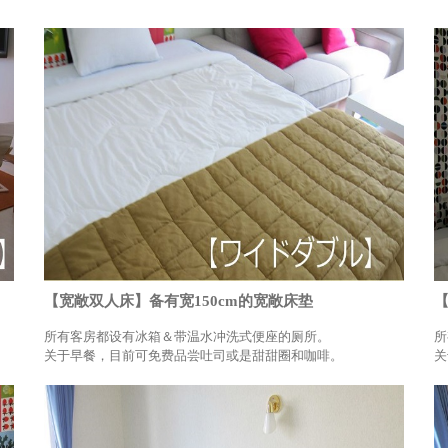
【宽敞双人床】备有宽150cm的宽敞床垫
所有客房都设有冰箱＆带温水冲洗式便座的厕所。
所
关于早餐，目前可免费品尝吐司或是甜甜圈和咖啡。
关