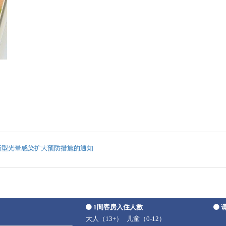
新型光晕感染扩大预防措施的通知
1間客房入住人數
大人（13+）
儿童（0-12）