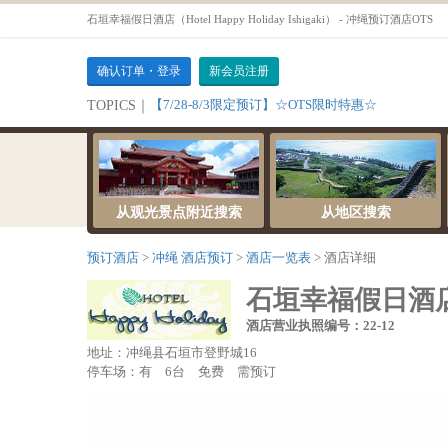
石垣幸福假日酒店（Hotel Happy Holiday Ishigaki） - 冲绳预订酒店OTS
确认订单・登录
新会员注册
【7/28-8/3限定预订】☆OTS限时特惠☆
TOPICS｜
从观光景点附近搜索
从地区搜索
预订酒店
冲绳 酒店预订
酒店一览表
酒店详细
石垣幸福假日酒店（Hot
酒店营业执照编号：22-12
地址：冲绳县石垣市登野城16
停车场：有 6台 免费 需预订