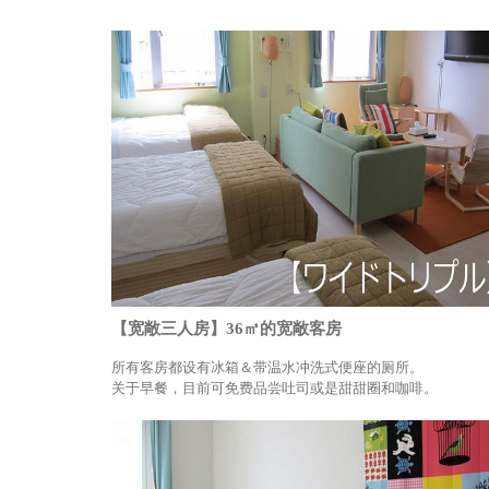
【宽敞三人房】36㎡的宽敞客房
所有客房都设有冰箱＆带温水冲洗式便座的厕所。
关于早餐，目前可免费品尝吐司或是甜甜圈和咖啡。