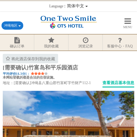
：简体中文
Language
冲绳地区
MENU
确认订单
我的收藏
浏览记录
客服中心・FAQ
将此酒店保存到我的收藏
[需要确认]竹富岛和平乐园酒店
平均评价[4.3分]：
本网站登载的都是合法的住宿设施。
查看酒店基本信息
地址：[需要确认]冲绳县八重山郡竹富町字竹财产112-1