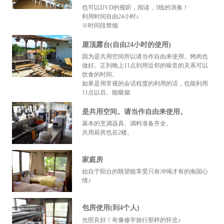
也可以DVD的视听，阅读，3线的演奏！
利用时间自由24小时♪
※时间段禁烟
屋顶露台(自由24小时的使用)
因为是共用空间所以请当作自由来使用。烤肉也
做好。正到晚上11点到用近邻的噪音的关系可以
饮食的时间。
如果是用常规的会话程度的利用的话，也能利用
11点以后。能吸烟
是共用空间。请当作自由来使用。
基本的烹调器具、调料准备齐全。
共用厨房也在2楼。
家庭房
始自于阳台的眺望能享受只有冲绳才有的南国心
情♪
包房使用(到4个人)
光照良好！有像修学旅行那样的怀念♪