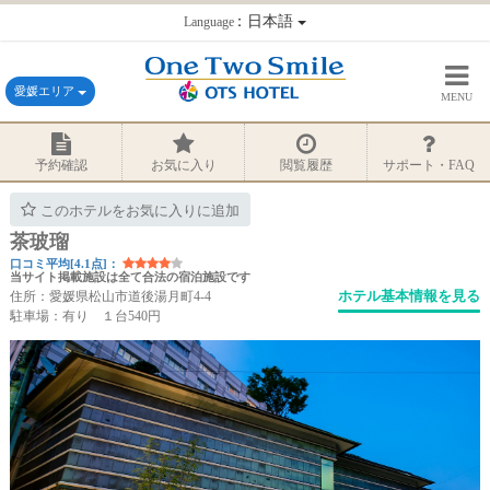
：日本語
Language
愛媛エリア
MENU
予約確認
お気に入り
閲覧履歴
サポート・FAQ
このホテルをお気に入りに追加
茶玻瑠
口コミ平均[4.1点]：
当サイト掲載施設は全て合法の宿泊施設です
ホテル基本情報を見る
住所：愛媛県松山市道後湯月町4-4
駐車場：有り １台540円