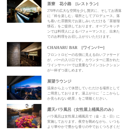
茶寮 花小路 [レストラン]
270坪の広大な空間を少し贅沢に、そしてお洒落
に「粋を楽しむ」場所としてプロデュース。落
ち着いた雰囲気でお楽しみいただける「茶玻瑠
懐石」をご提供しております。オープンキッチ
ンでは料理人によるパフォーマンスと、出来た
てのお料理をお召し上がりいただけます。
CHAHARU BAR [ワインバー]
フロントロビーの右側に見える白いファサード
が、バーの入り口です。カウンターに置かれた
ワインサーバーでは貴重なワインコレクション
が一杯ずつ楽しめます。
展望ラウンジ
温泉から上って休憩していただける場所として
ご用意しております。湯上がりに「ここからし
か見られない絶景」をご堪能ください。
露天バラ風呂（女性屋上桶風呂のみ）
バラ風呂は女性屋上桶風呂で（金・土・日）に
実施しております。夜空を眺めながら、いつも
より華やかで豊かな香りの中でおくつろぎくだ