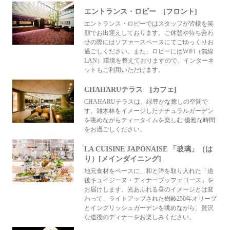
エントランス・ロビー [フロント]
エントランス・ロビーではスタッフが皆様を笑
顔でお出迎えしております。ご休憩や待ち合わ
せの際にはソファースペースにてごゆっくりお
過ごしください。また、ロビーにはWiFi（無線
LAN）環境を整えておりますので、インターネ
ットもご利用いただけます。
CHAHARUテラス [カフェ]
CHAHARUテラスは、緑豊かな癒しの空間で
す。雑木林をイメージしたナチュラルガーデン
を眺めながらティータイムを楽しむ 優雅な時間
をお過ごしください。
LA CUISINE JAPONAISE 「玻璃」（は
り）[メインダイニング]
地元食材をベースに、和と洋を取り入れた「道
後キュイジーヌ・ディナーブッフェコース」を
お届けします。光あふれる昼のイメージとは変
わって、ライトアップされた樹齢250年オリーブ
とイングリッシュガーデンを眺めながら、贅沢
な道後のディナーをお楽しみください。