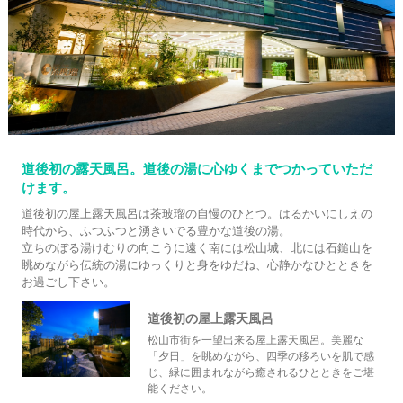
道後初の露天風呂。道後の湯に心ゆくまでつかっていただ
けます。
道後初の屋上露天風呂は茶玻瑠の自慢のひとつ。はるかいにしえの
時代から、ふつふつと湧きいでる豊かな道後の湯。
立ちのぼる湯けむりの向こうに遠く南には松山城、北には石鎚山を
眺めながら伝統の湯にゆっくりと身をゆだね、心静かなひとときを
お過ごし下さい。
道後初の屋上露天風呂
松山市街を一望出来る屋上露天風呂。美麗な
「夕日」を眺めながら、四季の移ろいを肌で感
じ、緑に囲まれながら癒されるひとときをご堪
能ください。