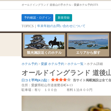
オールドイングランド 道後山の手ホテル - 愛媛ホテル予約OTS
予約確認・ログイン
新規登録
サーバーメンテナンスのお知らせ
TOPICS｜
年末年始のお問い合わせについて
観光施設近くのホテル
エリアから探す
ホテル予約
愛媛 ホテル予約
ホテル一覧
ホテル詳細
オールドイングランド 道後
口コミ平均[4.2点]：
当サイト掲載施設は全て
住所：愛媛県松山市道後鷺谷町4-13
駐車場：有り １００台 有料１泊８００円