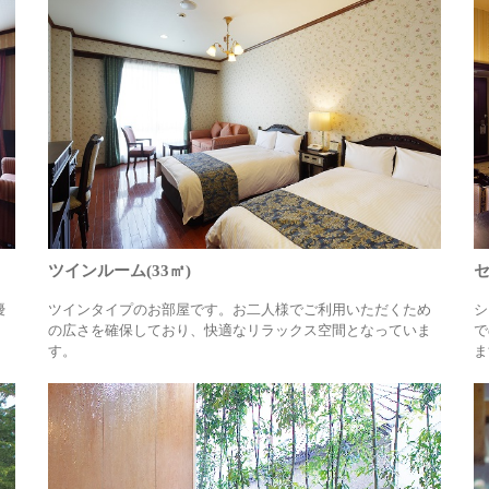
ツインルーム(33㎡)
セ
優
ツインタイプのお部屋です。お二人様でご利用いただくため
シ
の広さを確保しており、快適なリラックス空間となっていま
で
す。
ま