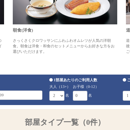
朝食(洋食)
の
さっくさくクロワッサンにふわふわオムレツが人気の洋朝
道
イ
食。朝食は洋食・和食のセットメニューからお好きな方をお
後
選びいただけます。
ご
1部屋あたりのご利用人数
大人（13+）
お子様（0-12）
名
名
部屋タイプ一覧（0件）