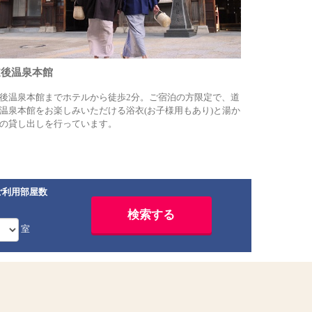
道後温泉本館
後温泉本館までホテルから徒歩2分。ご宿泊の方限定で、道
温泉本館をお楽しみいただける浴衣(お子様用もあり)と湯か
の貸し出しを行っています。
ご利用部屋数
室