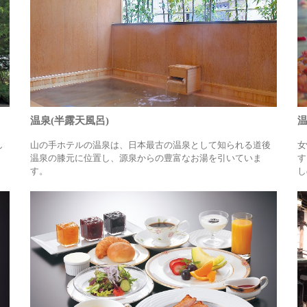
温泉(半露天風呂)
温
し
山の手ホテルの温泉は、日本最古の温泉として知られる道後
女
温泉の膝元に位置し、源泉からの豊富なお湯を引いていま
す
す。
し