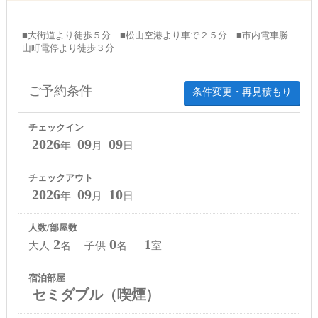
■大街道より徒歩５分 ■松山空港より車で２５分 ■市内電車勝
山町電停より徒歩３分
ご予約条件
条件変更・再見積もり
チェックイン
2026
09
09
年
月
日
チェックアウト
2026
09
10
年
月
日
人数/部屋数
2
0
1
大人
名 子供
名
室
宿泊部屋
セミダブル（喫煙）