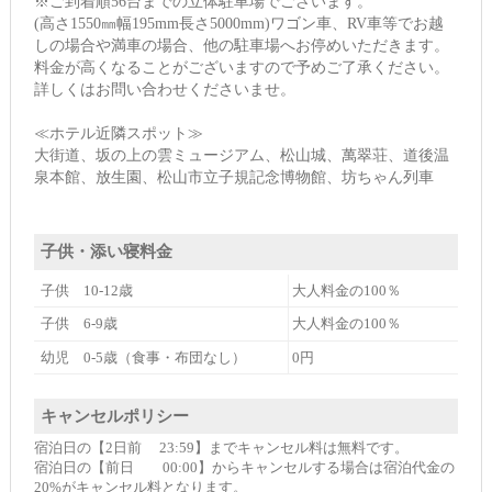
※ご到着順56台までの立体駐車場でございます。
(高さ1550㎜幅195mm長さ5000mm)ワゴン車、RV車等でお越
しの場合や満車の場合、他の駐車場へお停めいただきます。
料金が高くなることがございますので予めご了承ください。
詳しくはお問い合わせくださいませ。
≪ホテル近隣スポット≫
大街道、坂の上の雲ミュージアム、松山城、萬翠荘、道後温
泉本館、放生園、松山市立子規記念博物館、坊ちゃん列車
子供・添い寝料金
子供 10-12歳
大人料金の100％
子供 6-9歳
大人料金の100％
幼児 0-5歳（食事・布団なし）
0円
キャンセルポリシー
宿泊日の【2日前 23:59】までキャンセル料は無料です。
宿泊日の【前日 00:00】からキャンセルする場合は宿泊代金の
20%がキャンセル料となります。