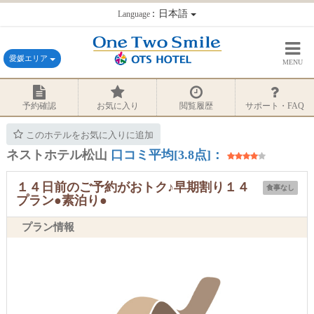
：日本語
Language
愛媛エリア
MENU
予約確認
お気に入り
閲覧履歴
サポート・FAQ
このホテルをお気に入りに追加
ネストホテル松山
口コミ平均[3.8点]：
１４日前のご予約がおトク♪早期割り１４
食事なし
プラン●素泊り●
プラン情報