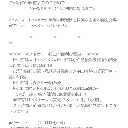
ご宿泊の14日前までのご予約で、
お得な割引料金でご利用になれます♪
ビジネス、レジャーに最適の機能性と快適さを兼ね備えた客
室で「おくつろぎ」下さいませ♪
・・・・・☆・・・・・☆・・・・・☆・・・・・
☆・・・・・
★☆★ ネストホテル松山が便利な理由♪ ★☆★
・松山空港→リムジンバス松山空港から道後温泉行き約25分
大街道下車→徒歩約10分
・JR予讃線松山駅→私鉄道後温泉行き約10分勝山町駅下車→
徒歩約3分
・松山空港→タクシー約25分
・松山自動車道松山ICより国道33号線約7km約15分
・コンビニ徒歩0分＆近隣に飲食店多数あり
・全室有線LANケーブル完備でネットの利用も便利！
・２４時間お荷物のお預かりが可能！お気軽にフロントスタ
ッフまで☆
■パーキング （1，000円／日）