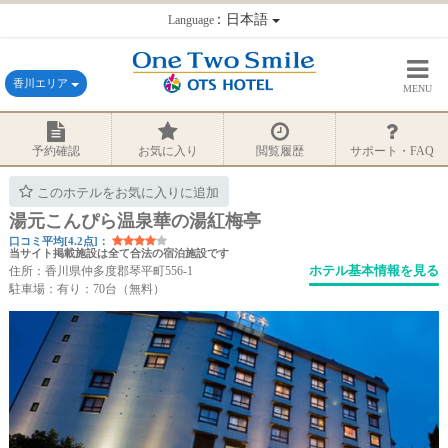
：日本語
Language
香川エリア
MENU
予約確認
お気に入り
閲覧履歴
サポート・FAQ
このホテルをお気に入りに追加
湯元こんぴら温泉華の湯紅梅亭
口コミ平均[4.2点]：
当サイト掲載施設は全て合法の宿泊施設です
ホテル基本情報を見る
住所：香川県仲多度郡琴平町556-1
駐車場：有り：70台（無料）