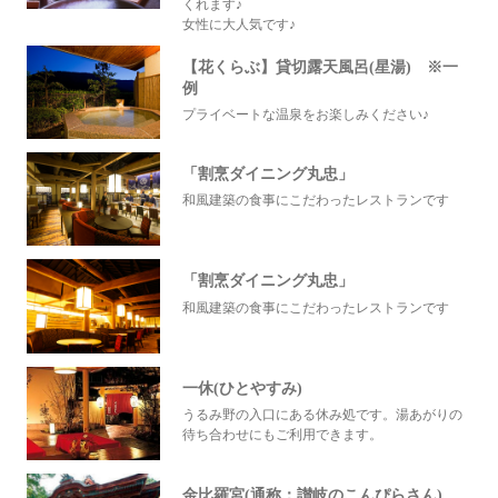
くれます♪
女性に大人気です♪
【花くらぶ】貸切露天風呂(星湯) ※一
例
プライベートな温泉をお楽しみください♪
「割烹ダイニング丸忠」
和風建築の食事にこだわったレストランです
「割烹ダイニング丸忠」
和風建築の食事にこだわったレストランです
一休(ひとやすみ)
うるみ野の入口にある休み処です。湯あがりの
待ち合わせにもご利用できます。
金比羅宮(通称：讃岐のこんぴらさん)