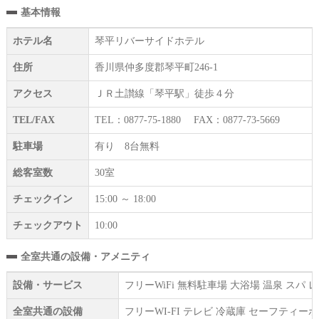
基本情報
ホテル名
琴平リバーサイドホテル
住所
香川県仲多度郡琴平町246-1
アクセス
ＪＲ土讃線「琴平駅」徒歩４分
TEL/FAX
TEL：0877-75-1880 FAX：0877-73-5669
駐車場
有り 8台無料
総客室数
30室
チェックイン
15:00 ～ 18:00
チェックアウト
10:00
全室共通の設備・アメニティ
設備・サービス
フリーWiFi 無料駐車場 大浴場 温泉 ス
全室共通の設備
フリーWI‐FI テレビ 冷蔵庫 セーフティ