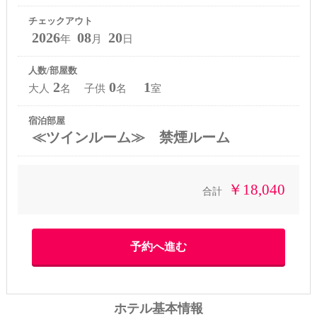
チェックアウト
2026
08
20
年
月
日
人数/部屋数
2
0
1
大人
名 子供
名
室
宿泊部屋
≪ツインルーム≫ 禁煙ルーム
￥18,040
合計
ホテル基本情報