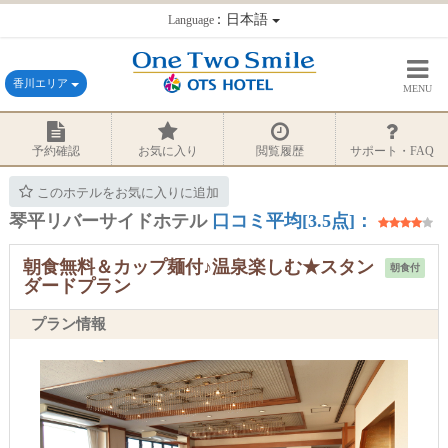
：日本語
Language
香川エリア
MENU
予約確認
お気に入り
閲覧履歴
サポート・FAQ
このホテルをお気に入りに追加
琴平リバーサイドホテル
口コミ平均[3.5点]：
朝食無料＆カップ麺付♪温泉楽しむ★スタン
朝食付
ダードプラン
プラン情報