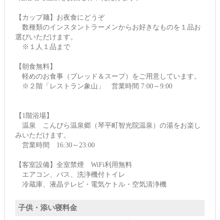
【カップ麺】お夜食にどうぞ
数種類のインスタントラーメンからお好きなものを１品お
選びいただけます。
※１人１品まで
【朝食無料】
軽めのお食事（ブレッド＆スープ）をご用意しています。
※２階「レストラン象山」 営業時間 7:00～9:00
【1階浴場】
温泉 こんぴら温泉郷（琴平町智光院温泉）の湯をお楽し
みいただけます。
営業時間 16:30～23:00
【客室設備】全室禁煙 WiFi利用無料
エアコン、バス、洗浄機付トイレ
冷蔵庫、液晶テレビ・電気ケトル・空気清浄機
子供・添い寝料金