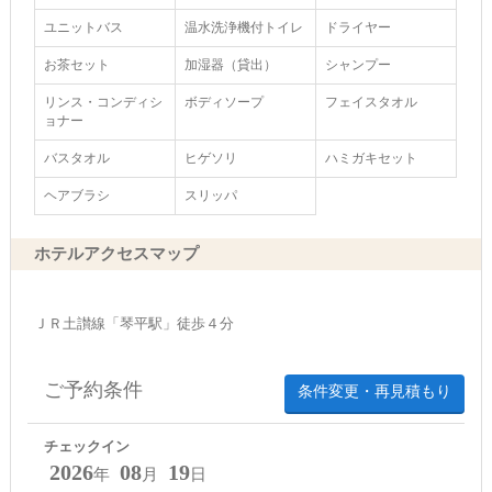
ユニットバス
温水洗浄機付トイレ
ドライヤー
お茶セット
加湿器（貸出）
シャンプー
リンス・コンディシ
ボディソープ
フェイスタオル
ョナー
バスタオル
ヒゲソリ
ハミガキセット
ヘアブラシ
スリッパ
ホテルアクセスマップ
ＪＲ土讃線「琴平駅」徒歩４分
ご予約条件
条件変更・再見積もり
チェックイン
2026
08
19
年
月
日