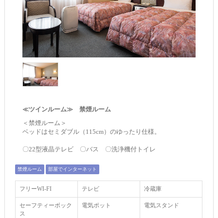
≪ツインルーム≫ 禁煙ルーム
＜禁煙ルーム＞
ベッドはセミダブル（115cm）のゆったり仕様。
〇22型液晶テレビ 〇バス 〇洗浄機付トイレ
禁煙ルーム
部屋でインターネット
フリーWI‐FI
テレビ
冷蔵庫
セーフティーボック
電気ポット
電気スタンド
ス