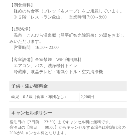
【朝食無料】
軽めのお食事（ブレッド＆スープ）をご用意しています。
※２階「レストラン象山」 営業時間 7:00～9:00
【1階浴場】
温泉 こんぴら温泉郷（琴平町智光院温泉）の湯をお楽し
みいただけます。
営業時間 16:30～23:00
【客室設備】全室禁煙 WiFi利用無料
エアコン、バス、洗浄機付トイレ
冷蔵庫、液晶テレビ・電気ケトル・空気清浄機
子供・添い寝料金
幼児 0-5歳（食事・布団なし）
2,200円
キャンセルポリシー
宿泊日の【2日前 23:59】までキャンセル料は無料です。
宿泊日の【前日 00:00】からキャンセルする場合は宿泊代金の
20%がキャンセル料となります。