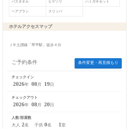
バスタオル
ヒゲソリ
ハミガキセット
ヘアブラシ
スリッパ
ホテルアクセスマップ
ＪＲ土讃線「琴平駅」徒歩４分
ご予約条件
条件変更・再見積もり
チェックイン
2026
08
19
年
月
日
チェックアウト
2026
08
20
年
月
日
人数/部屋数
2
0
1
大人
名 子供
名
室