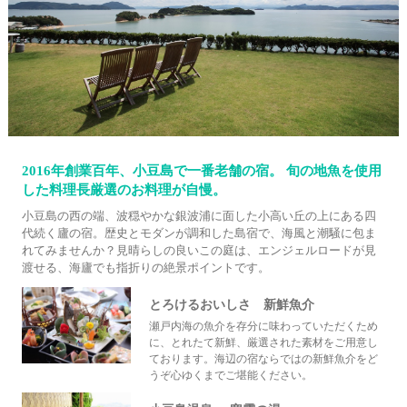
2016年創業百年、小豆島で一番老舗の宿。 旬の地魚を使用
した料理長厳選のお料理が自慢。
小豆島の西の端、波穏やかな銀波浦に面した小高い丘の上にある四
代続く廬の宿。歴史とモダンが調和した島宿で、海風と潮騒に包ま
れてみませんか？見晴らしの良いこの庭は、エンジェルロードが見
渡せる、海廬でも指折りの絶景ポイントです。
とろけるおいしさ 新鮮魚介
瀬戸内海の魚介を存分に味わっていただくため
に、とれたて新鮮、厳選された素材をご用意し
ております。海辺の宿ならではの新鮮魚介をど
うぞ心ゆくまでご堪能ください。