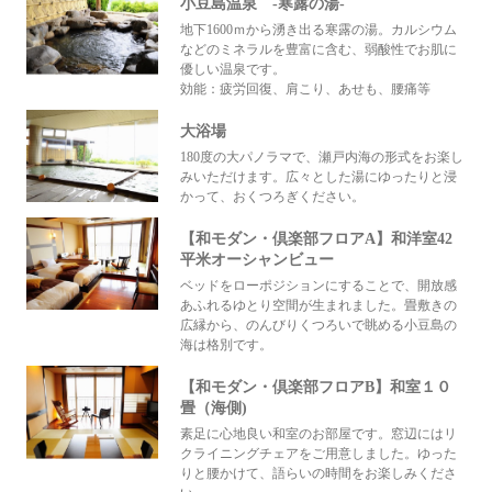
小豆島温泉 -寒露の湯-
地下1600ｍから湧き出る寒露の湯。カルシウム
などのミネラルを豊富に含む、弱酸性でお肌に
優しい温泉です。
効能：疲労回復、肩こり、あせも、腰痛等
大浴場
180度の大パノラマで、瀬戸内海の形式をお楽し
みいただけます。広々とした湯にゆったりと浸
かって、おくつろぎください。
【和モダン・倶楽部フロアA】和洋室42
平米オーシャンビュー
ベッドをローポジションにすることで、開放感
あふれるゆとり空間が生まれました。畳敷きの
広縁から、のんびりくつろいで眺める小豆島の
海は格別です。
【和モダン・倶楽部フロアB】和室１０
畳（海側)
素足に心地良い和室のお部屋です。窓辺にはリ
クライニングチェアをご用意しました。ゆった
りと腰かけて、語らいの時間をお楽しみくださ