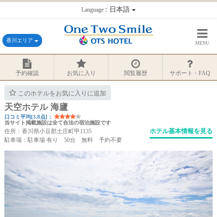
：日本語
Language
香川エリア
MENU
予約確認
お気に入り
閲覧履歴
サポート・FAQ
このホテルをお気に入りに追加
天空ホテル 海廬
口コミ平均[3.8点]：
当サイト掲載施設は全て合法の宿泊施設です
ホテル基本情報を見る
住所：香川県小豆郡土庄町甲1135
駐車場：駐車場 有り 50台 無料 予約不要