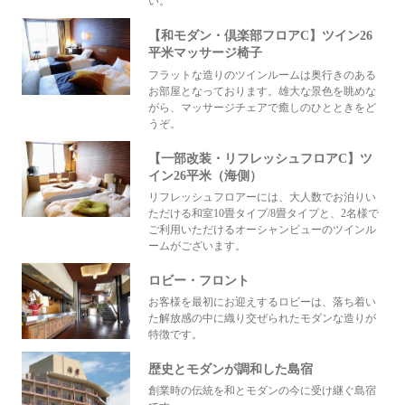
い。
【和モダン・倶楽部フロアC】ツイン26
平米マッサージ椅子
フラットな造りのツインルームは奥行きのある
お部屋となっております。雄大な景色を眺めな
がら、マッサージチェアで癒しのひとときをど
うぞ。
【一部改装・リフレッシュフロアC】ツ
イン26平米（海側）
リフレッシュフロアーには、大人数でお泊りい
ただける和室10畳タイプ/8畳タイプと、2名様で
ご利用いただけるオーシャンビューのツインル
ームがございます。
ロビー・フロント
お客様を最初にお迎えするロビーは、落ち着い
た解放感の中に織り交ぜられたモダンな造りが
特徴です。
歴史とモダンが調和した島宿
創業時の伝統を和とモダンの今に受け継ぐ島宿